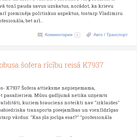
īvā tonī pauda savus uzskatus, norādot, ka krievu
ā arī pieminēja politiskus aspektus, tostarp Vladimiru
esionāla, bet arī...
Комментарии
Авто / Транспорт
0
obusa šofera rīcību reisā K7937
eiss- K7937 Šofera attieksme nepieņemama,
et pasažieriem. Mūsu gadījumā netika uzņemts
nvaliditāti, kuriem brauciens noteikti nav "izklaides"
 sabiedriska transporta pieejamības un vienlīdzīgas
starp vārdus: "Kas jūs jocīga esat?" "profesionāla