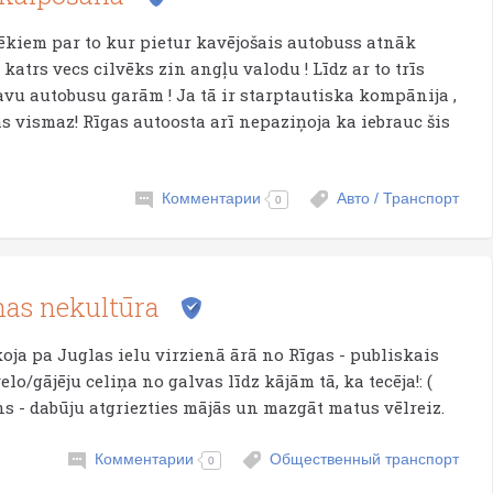
ēkiem par to kur pietur kavējošais autobuss atnāk
 katrs vecs cilvēks zin angļu valodu ! Līdz ar to trīs
avu autobusu garām ! Ja tā ir starptautiska kompānija ,
as vismaz! Rīgas autoosta arī nepaziņoja ka iebrauc šis
Комментарии
Авто / Транспорт
0
nas nekultūra
koja pa Juglas ielu virzienā ārā no Rīgas - publiskais
lo/gājēju celiņa no galvas līdz kājām tā, ka tecēja!: (
s - dabūju atgriezties mājās un mazgāt matus vēlreiz.
Комментарии
Общественный транспорт
0