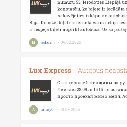
numuru 53. Ierodoties Liepājā un
konstatēju, ka biļete ir iegādāt
nekavējoties izkāpu no autobusa
Rīga. Diemžēl biļeti internetā vairs nebija ie
ir iespēja biļeti nopirkt autobusā. Uz šo jau
mikusm
06.02.2026
M
Lux Express
- Autobus neapstā
Сын хорошей женщины за рулё
Лиепаю 28.09., в 15.15 не остан
просто проехал мимо меня. А
artury0
28.09.2025
A