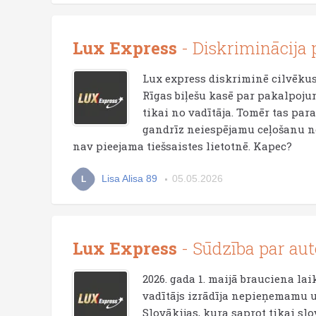
Lux Express
- Diskriminācija p
Lux express diskriminē cilvēkus a
Rīgas biļešu kasē par pakalpojum
tikai no vadītāja. Tomēr tas para
gandrīz neiespējamu ceļošanu no 
nav pieejama tiešsaistes lietotnē. Kapec?
Lisa Alisa 89
05.05.2026
L
Lux Express
- Sūdzība par aut
2026. gada 1. maijā brauciena la
vadītājs izrādīja nepieņemamu u
Slovākijas, kura saprot tikai sl