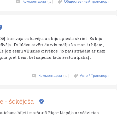
Комментарии
Общественный транспорт
1
. Dēļ tramvaja es kavēju, un biju spiesta skriet . Es biju
tāvēja . Es lūdzu atvērt durvis radīju ka man ir biļete ,
Es ļoti esmu vīlusies cilvēkos , jo pati strādāju ar tiem
na pret tiem , bet saņemu tādu žestu atpakaļ .
Комментарии
Авто / Транспорт
1
e - šokējoša
 autobusa biļeti maršrutā Rīga–Liepāja ar sēdvietas