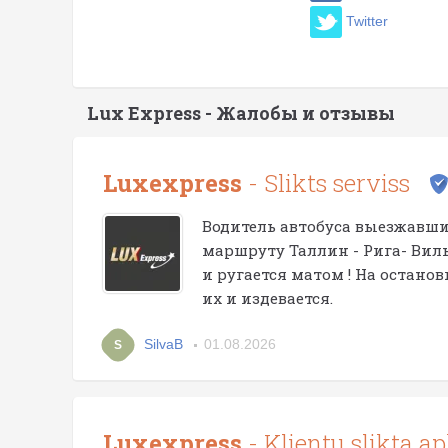
Twitter
Lux Express - Жалобы и отзывы
Luxexpress
- Slikts serviss
Водитель автобуса выезжавший 
маршруту Таллин - Рига- Вил
и ругается матом ! На остано
их и издевается.
SilvaB
01.08.2026
S
Luxexpress
- Klientu slikta a