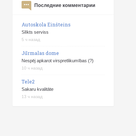
Последние комментарии
Autoskola Einšteins
Slīkts serviss
5 ч назад
Jūrmalas dome
Nespēj apkarot virspretlikumības (?)
10 ч назад
Tele2
Sakaru kvalitāte
13 ч назад