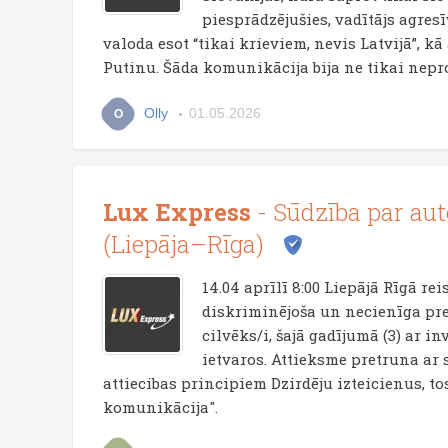
piesprādzējušies, vadītājs agres
valoda esot “tikai krieviem, nevis Latvijā”, k
Putinu. Šāda komunikācija bija ne tikai neprof
Olly
01.05.2026
O
Lux Express
- Sūdzība par aut
(Liepāja–Rīga)
14.04 aprīlī 8:00 Liepājā Rīgā r
diskriminējoša un necienīga pr
cilvēks/i, šajā gadījumā (3) ar i
ietvaros. Attieksme pretruna ar
attiecibas principiem Dzirdēju izteicienus, to
komunikācija".