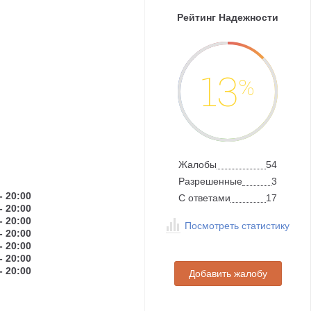
Рейтинг Надежности
13
%
Жалобы
54
Разрешенные
3
- 20:00
C ответами
17
- 20:00
- 20:00
Посмотреть статистику
- 20:00
- 20:00
- 20:00
- 20:00
Добавить жалобу