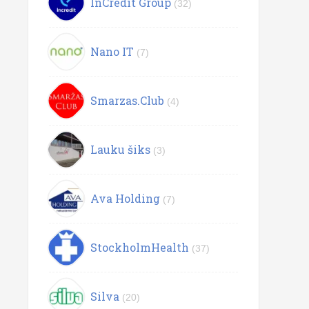
InCredit Group
(32)
Nano IT
(7)
Smarzas.Club
(4)
Lauku šiks
(3)
Ava Holding
(7)
StockholmHealth
(37)
Silva
(20)