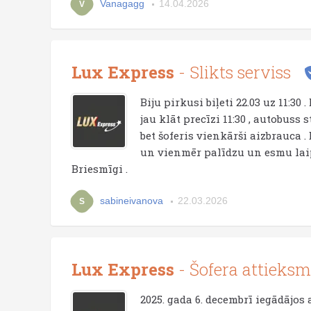
Vanagagg
14.04.2026
V
Lux Express
- Slikts serviss
Biju pirkusi biļeti 22.03 uz 11:30 
jau klāt precīzi 11:30 , autobuss s
bet šoferis vienkārši aizbrauca . 
un vienmēr palīdzu un esmu laip
Briesmīgi .
sabineivanova
22.03.2026
S
Lux Express
- Šofera attieksm
2025. gada 6. decembrī iegādājos