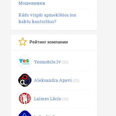
Мошенники
Kāds vispār apmeklēšos šos
kaktu kantorīšus?
Рейтинг компании
Yesmobile.lv
(23)
Aleksandra Apavi
(25)
Laimes Lācis
(10)