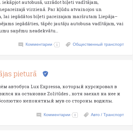
 iekāpjot autobusā, uzrādot biļeti vadītājam,
a nepareizajā virzienā. Par kļūdu atvainojos un
, lai iegādātos biļeti pareizajam maršrutam Liepāja–
spējams iegādāties, tāpēc jautāju autobusa vadītājam, vai
tājumu saņēmu neadekvātu...
Комментарии
Общественный транспорт
1
jas pieturā
м автобуса Lux Expressa, который курсировал в
овился на остановке Zolitūdes , хотя заехал на нее и
бсолютно непонятный мув со стороны водилы.
Комментарии
Авто / Транспорт
0