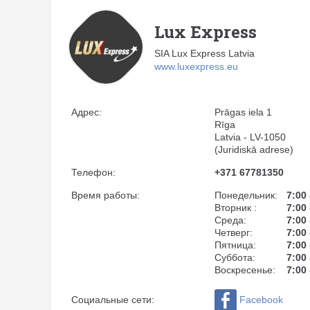
Lux Express
SIA Lux Express Latvia
www.luxexpress.eu
Адрес:
Prāgas iela 1
Rīga
Latvia - LV-1050
(Juridiskā adrese)
Телефон:
+371 67781350
Время работы:
Понедельник:
7:00 
Вторник :
7:00 
Среда:
7:00 
Четверг:
7:00 
Пятница:
7:00 
Суббота:
7:00 
Воскресенье:
7:00 
Facebook
Социальные сети: