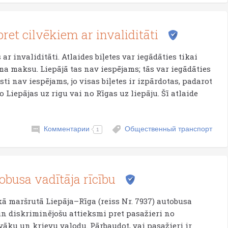
ret cilvēkiem ar invaliditāti
r invaliditāti. Atlaides biļetes var iegādāties tikai
a maksu. Liepājā tas nav iespējams; tās var iegādāties
sti nav iespējams, jo visas biļetes ir izpārdotas, padarot
Liepājas uz rigu vai no Rīgas uz liepāju. Šī atlaide
Комментарии
Общественный транспорт
1
obusa vadītāja rīcību
ikā maršrutā Liepāja–Rīga (reiss Nr. 7937) autobusa
n diskriminējošu attieksmi pret pasažieri no
ovāku un krievu valodu. Pārbaudot, vai pasažieri ir