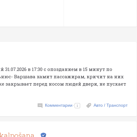
31.07.2026 в 17:30 с опозданием в 15 минут по
ьнюс- Варшава хамит пассажирам, кричит на них
вке закрывает перед носом людей двери, не пускает
Комментарии
Авто / Транспорт
1
pkalpošana