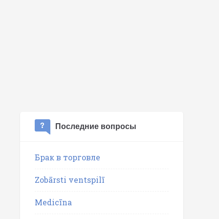
Последние вопросы
Брак в торговле
Zobārsti ventspilī
Medicīna