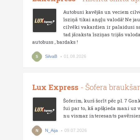
Autobusi kavējās un veciem cilv
īsziņā tikai angļu valodā! Ne jau
cilvēki vakardien ir palaidusi s
tad jāraksta īsziņas trijās valod
autobuss , bardaks !
SilvaB
01.08.2026
S
Lux Express
- Šofera braukša
Šoferim, kurš šorīt pēc pl. 7 Gon
fui par to, kā apšķieda mani uz ve
nu vismaz interesants pavērsien
N_Aija
09.07.2026
N