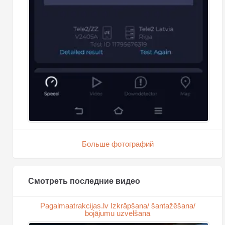
Больше фотографий
Смотреть последние видео
Pagalmaatrakcijas.lv Izkrāpšana/ šantažēšana/
bojājumu uzvelšana