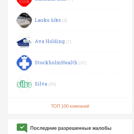
Lauku šiks
(3)
Ava Holding
(7)
StockholmHealth
(37)
Silva
(20)
ТОП 100 компаний
Последние разрешенные жалобы