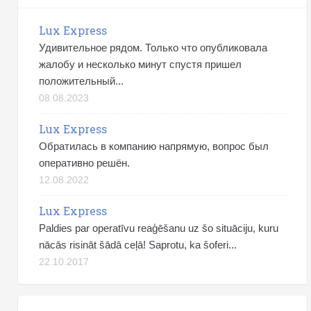
Lux Express
Удивительное рядом. Только что опубликовала
жалобу и несколько минут спустя пришел
положительный...
08.08.2023
Lux Express
Обратилась в компанию напрямую, вопрос был
оперативно решён.
12.08.2022
Lux Express
Paldies par operatīvu reaģēšanu uz šo situāciju, kuru
nācās risināt šādā ceļā! Saprotu, ka šoferi...
22.10.2017