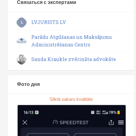
Связаться с экспертами
LVJURISTS.LV
L
Parādu Atgūšanas un Maksājumu
Administrēšanas Centrs
Sanda Kraukle zvērināta advokāte
Фото дня
Sliktā sakaru kvalitāte