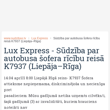
www.sudzibas.lv
Lux Express
Sūdzība par autobusa šofera rīcību
reisā K7937 (Liepāja–Rīga)
Lux Express
-
Sūdzība par
autobusa šofera rīcību reisā
K7937 (Liepāja–Rīga)
14.04 aprīlī 8:00 Liepājā Rīgā reiss- K7937 Šofera
attieksme nepieņemama, diskriminējoša un necienīga
pret
pasažieriem. Mūsu gadījumā netika uzņemts cilvēks/i,
šajā gadījumā (3) ar invaliditāti, kuriem brauciens
noteikti nav