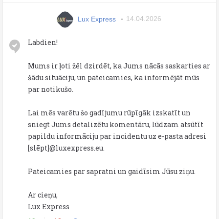
Lux Express
14.04.2026
Labdien!
Mums ir ļoti žēl dzirdēt, ka Jums nācās saskarties ar
šādu situāciju, un pateicamies, ka informējāt mūs
par notikušo.
Lai mēs varētu šo gadījumu rūpīgāk izskatīt un
sniegt Jums detalizētu komentāru, lūdzam atsūtīt
papildu informāciju par incidentu uz e-pasta adresi
[slēpt]@luxexpress.eu.
Pateicamies par sapratni un gaidīsim Jūsu ziņu.
Ar cieņu,
Lux Express