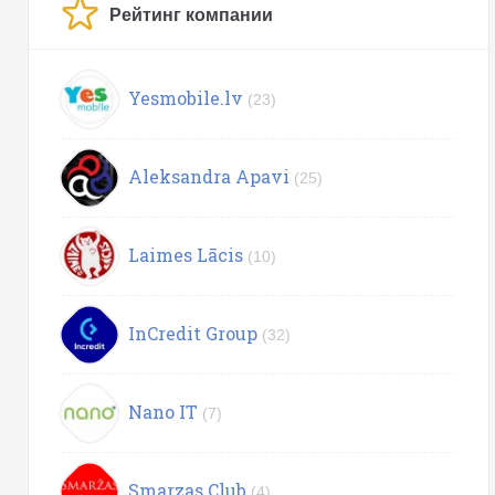
Рейтинг компании
Yesmobile.lv
(23)
Aleksandra Apavi
(25)
Laimes Lācis
(10)
InCredit Group
(32)
Nano IT
(7)
Smarzas.Club
(4)