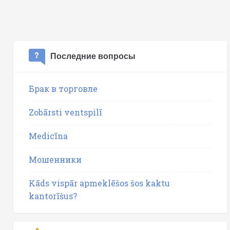
Последние вопросы
Брак в торговле
Zobārsti ventspilī
Medicīna
Мошенники
Kāds vispār apmeklēšos šos kaktu
kantorīšus?