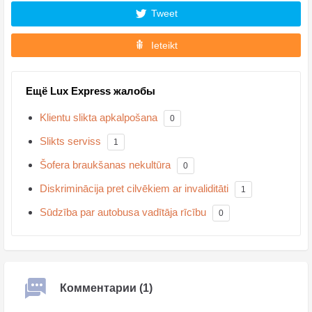
Tweet
Ieteikt
Ещё Lux Express жалобы
Klientu slikta apkalpošana
0
Slikts serviss
1
Šofera braukšanas nekultūra
0
Diskriminācija pret cilvēkiem ar invaliditāti
1
Sūdzība par autobusa vadītāja rīcību
0
Комментарии (1)