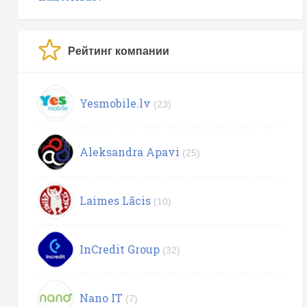
Рейтинг компании
Yesmobile.lv
(23)
Aleksandra Apavi
(25)
Laimes Lācis
(10)
InCredit Group
(32)
Nano IT
(7)