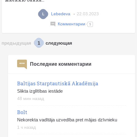
Lebedeva
22.03.2023
L
Комментарии
5
1
предыдущая
следующая
Последние комментарии
Baltijas Starptautiskā Akadēmija
Slikta izglītības iestāde
48 мин назад
Bolt
Nekorekta vadītāja uzvedība pret mājas dzīvnieku
1 ч назад