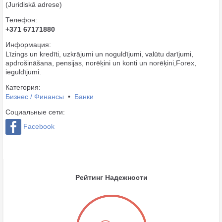
(Juridiskā adrese)
Телефон:
+371 67171880
Информация:
Līzings un kredīti, uzkrājumi un noguldījumi, valūtu darījumi,
apdrošināšana, pensijas, norēķini un konti un norēķini,Forex,
ieguldījumi.
Категория:
Бизнес / Финансы
•
Банки
Социальные сети:
Facebook
Рейтинг Надежности