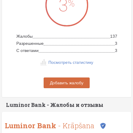
3
%
Жалобы
137
Разрешенные
3
C ответами
3
Посмотреть статистику
Добавить жалобу
Luminor Bank - Жалобы и отзывы
Luminor Bank
- Krāpšana