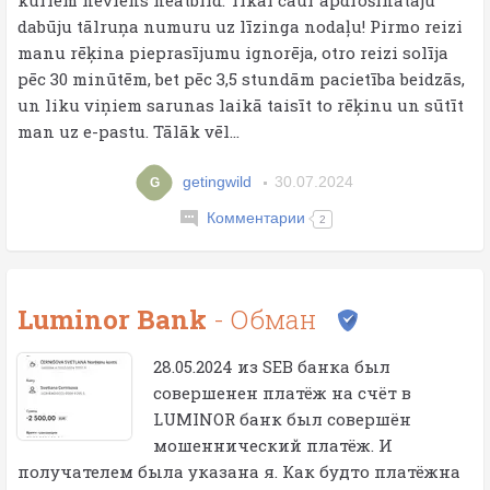
kuriem neviens neatbild. Tikai caur apdrošinātāju
dabūju tālruņa numuru uz līzinga nodaļu! Pirmo reizi
manu rēķina pieprasījumu ignorēja, otro reizi solīja
pēc 30 minūtēm, bet pēc 3,5 stundām pacietība beidzās,
un liku viņiem sarunas laikā taisīt to rēķinu un sūtīt
man uz e-pastu. Tālāk vēl...
getingwild
30.07.2024
G
Комментарии
2
Luminor Bank
- Обман
28.05.2024 из SEB банка был
совершенен платёж на счёт в
LUMINOR банк был совершён
мошеннический платёж. И
получателем была указана я. Как будто платёжна