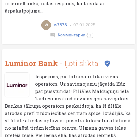
internetbanka, rodas iespaids, ka taisīta ar
ārpakalpojumu...
w7878
07.01.2025
W
Комментарии
1
Luminor Bank
- Ļoti slikta
Iespējams, pie tālruņa ir tikai viens
operators. Uz savienojumu jāgaida līdz
pat pusstundai! Filiāles Malduguņu iela
2 adresi neatrod neviens gps navigators.
Bankas tālruņa operators paskaidroja, ka šī filiāle
atrodas pretī tirdzniecības centram spice. Izrādījās, ka
šī filiāle atrodas aptuveni pusotra kilometra attālumā
no minētā tirdzniecības centra, Ulmaņa gatves ielas
pretējā pusē. Pie ieejas ēkā, kas atrodas iepriekš