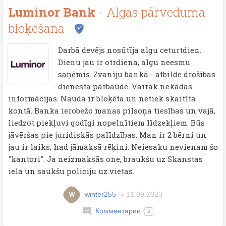
Luminor Bank
- Algas pārveduma
bloķēšana
Darbā devējs nosūtīja algu ceturtdien.
Dienu jau ir otrdiena, algu neesmu
saņēmis. Zvanīju bankā - atbilde drošības
dienesta pārbaude. Vairāk nekādas
informācijas. Nauda ir bloķēta un netiek skaitīta
kontā. Banka ierobežo manas pilsoņa tiesības un vajā,
liedzot piekļuvi godīgi nopelnītiem līdzekļiem. Būs
jāvēršas pie juridiskās palīdzības. Man ir 2 bērni un
jau ir laiks, had jāmaksā rēķini. Neiesaku nevienam šo
"kantori". Ja neizmaksās one, braukšu uz Skanstas
iela un saukšu policiju uz vietas.
winter255
11.09.2023
W
Комментарии
4