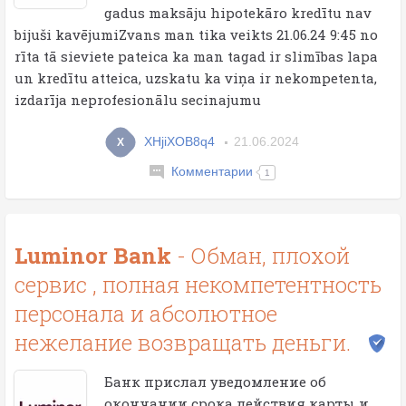
gadus maksāju hipotekāro kredītu nav
bijuši kavējumiZvans man tika veikts 21.06.24 9:45 no
rīta tā sieviete pateica ka man tagad ir slimības lapa
un kredītu atteica, uzskatu ka viņa ir nekompetenta,
izdarīja neprofesionālu secinajumu
XHjiXOB8q4
21.06.2024
X
Комментарии
1
Luminor Bank
- Обман, плохой
сервис , полная некомпетентность
персонала и абсолютное
нежелание возвращать деньги.
Банк прислал уведомление об
окончании срока действия карты и