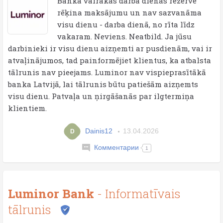
Banka vairākas darba dienas rezervē
rēķina maksājumu un nav sazvanāma
visu dienu - darba dienā, no rīta līdz
vakaram. Neviens. Neatbild. Ja jūsu
darbinieki ir visu dienu aizņemti ar pusdienām, vai ir
atvaļinājumos, tad painformējiet klientus, ka atbalsta
tālrunis nav pieejams. Luminor nav vispieprasītākā
banka Latvijā, lai tālrunis būtu patiešām aizņemts
visu dienu. Patvaļa un ņirgāšanās par ilgtermiņa
klientiem.
Dainis12
13.04.2026
D
Комментарии
1
Luminor Bank
- Informatīvais
tālrunis