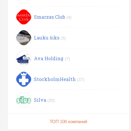
Smarzas.Club
(4)
Lauku šiks
(3)
Ava Holding
(7)
StockholmHealth
(37)
Silva
(20)
ТОП 100 компаний