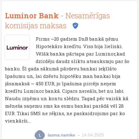
Luminor Bank
- Nesamērīgas
komisijas maksas
Pirms ~20 gadiem DnB bankā ņēmu
Hipotekāro kredītu. Viss bija lieliski.
Vēlāk banka pārtapa par Luminor,kad
dzirdēju daudz sliktu atsauksmju par šo
banku. Šī gada sākumā pārdevu bankai ieķīlāto
īpašumu un, lai dzēstu hipotēku man bankai bija
jāsamaksā ~ 450 EUR, jo īpašuma pircējs neņem
kredītu Luminor bankā. Cipars nereāls, bet nu labi.
Naudu izņēmu un kontu slēdzu. Tagad pēc vairāk kā
mēneša saņemu sms ka esmu bankai parādā vēl 28
EUR. Tikai SMS ne rēķins, ne paskaidrojums par ko
vienkārši...
lasma.namike
14.04.2025
L