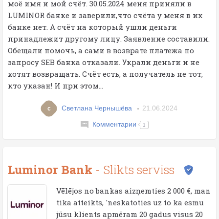
моё имя и мой счёт. 30.05.2024 меня приняли в
LUMINOR банке и заверили,что счёта у меня в их
банке нет. А счёт на который ушли деньги
принадлежит другому лицу. Заявление составили.
Обещали помочь, а сами в возврате платежа по
запросу SEB банка отказали. Украли деньги и не
хотят возвращать. Счёт есть, а получатель не тот,
кто указан! И при этом...
Светлана Чернышёва
21.06.2024
с
Комментарии
1
Luminor Bank
- Slikts serviss
Vēlējos no bankas aizņemties 2 000 €, man
tika atteikts, 'neskatoties uz to ka esmu
jūsu klients apmēram 20 gadus visus 20