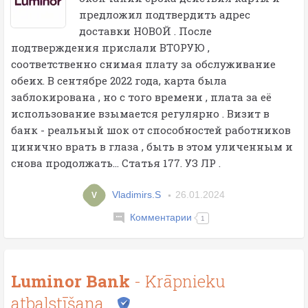
предложил подтвердить адрес
доставки НОВОЙ . После
подтверждения прислали ВТОРУЮ ,
соответственно снимая плату за обслуживание
обеих. В сентябре 2022 года, карта была
заблокирована , но с того времени , плата за её
использование взымается регулярно . Визит в
банк - реальный шок от способностей работников
цинично врать в глаза , быть в этом уличенным и
снова продолжать... Статья 177. УЗ ЛР .
Vladimirs.S
26.01.2024
V
Комментарии
1
Luminor Bank
- Krāpnieku
atbalstīšana