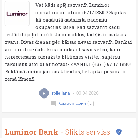
Vai kāds spēj sazvanīt Luminor
operatoru ar tālruni 67171880 ? Sajūtas
kā pagājušā gadsimta padomju
okupācijas laikā, kad sazvanīt kādu
iestādi bija ļoti grūti. Ja nemaldos, tad šis ir maksas
zvans. Divas dienas pēc kārtas nevar sazvanīt. Bankai
arī ir online čats, kurā ierakstot savu vēlmi, ka ir
nepieciešams pieraksts klātienes vizītei, saņēmu
rakstisku atbildi ar norādi- ZVANIET (+371) 67 17 1880!
Reklāmā aicina jaunus klientus, bet apkalpošana ir
zemā līmenī.
rolle jana
09.04.2026
R
Комментарии
2
Luminor Bank
- Slikts serviss