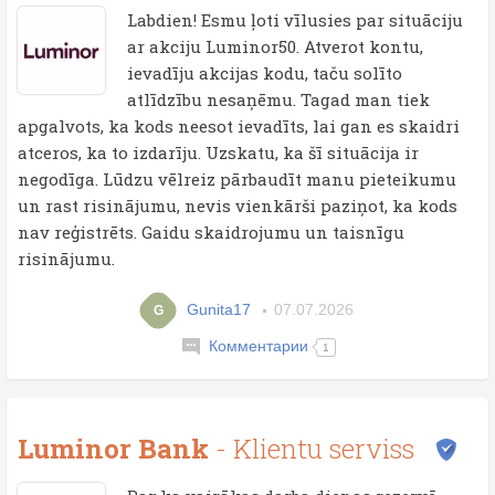
Labdien! Esmu ļoti vīlusies par situāciju
ar akciju Luminor50. Atverot kontu,
ievadīju akcijas kodu, taču solīto
atlīdzību nesaņēmu. Tagad man tiek
apgalvots, ka kods neesot ievadīts, lai gan es skaidri
atceros, ka to izdarīju. Uzskatu, ka šī situācija ir
negodīga. Lūdzu vēlreiz pārbaudīt manu pieteikumu
un rast risinājumu, nevis vienkārši paziņot, ka kods
nav reģistrēts. Gaidu skaidrojumu un taisnīgu
risinājumu.
Gunita17
07.07.2026
G
Комментарии
1
Luminor Bank
- Klientu serviss