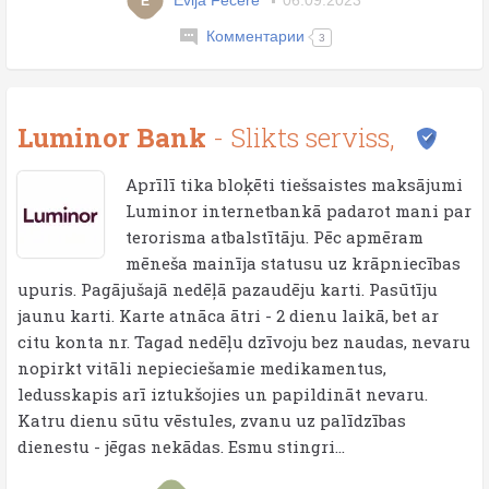
E
Комментарии
3
Luminor Bank
- Slikts serviss,
Aprīlī tika bloķēti tiešsaistes maksājumi
Luminor internetbankā padarot mani par
terorisma atbalstītāju. Pēc apmēram
mēneša mainīja statusu uz krāpniecības
upuris. Pagājušajā nedēļā pazaudēju karti. Pasūtīju
jaunu karti. Karte atnāca ātri - 2 dienu laikā, bet ar
citu konta nr. Tagad nedēļu dzīvoju bez naudas, nevaru
nopirkt vitāli nepieciešamie medikamentus,
ledusskapis arī iztukšojies un papildināt nevaru.
Katru dienu sūtu vēstules, zvanu uz palīdzības
dienestu - jēgas nekādas. Esmu stingri...