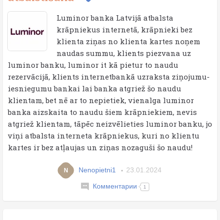
Luminor banka Latvijā atbalsta
krāpniekus internetā, krāpnieki bez
klienta ziņas no klienta kartes noņem
naudas summu, klients piezvana uz
luminor banku, luminor it kā pietur to naudu
rezervācijā, klients internetbankā uzraksta ziņojumu-
iesniegumu bankai lai banka atgriež šo naudu
klientam, bet nē ar to nepietiek, vienalga luminor
banka aizskaita to naudu šiem krāpniekiem, nevis
atgriež klientam, tāpēc neizvēlieties luminor banku, jo
viņi atbalsta interneta krāpniekus, kuri no klientu
kartes ir bez atļaujas un ziņas nozaguši šo naudu!
Nenopietni1
23.01.2024
N
Комментарии
1