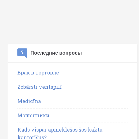
Последние вопросы
Брак в торговле
Zobārsti ventspilī
Medicīna
Мошенники
Kāds vispār apmeklēšos šos kaktu
kantorīšus?