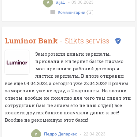
aija1
09.06.2023
A
Комментарии
2
Luminor Bank
- Slikts serviss
Заморозили деньги зарплаты,
прислали в интернет банке письмо
мол пришлите рабочий договор и
листик зарплаты. В итоге отправил
все еще 04.04.2023, а сегодня уже 22.04.2023! Причем
заморозили уже не одну, а 2 зарплаты. На звонки
ответы, вообще не понятно для чего там сидят эти
сотрудники (мы не знаем это не наш отдел) все
коллеги других банков получили давно и всё!
Вообще не рекомендую этот банк!
Педро Депаркес
22.04.2023
п