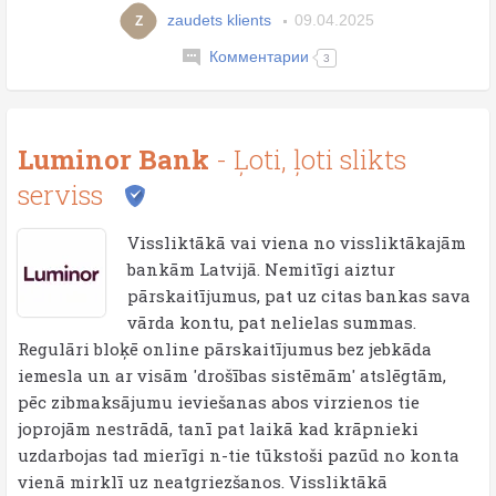
zaudets klients
09.04.2025
Z
Комментарии
3
Luminor Bank
- Ļoti, ļoti slikts
serviss
Vissliktākā vai viena no vissliktākajām
bankām Latvijā. Nemitīgi aiztur
pārskaitījumus, pat uz citas bankas sava
vārda kontu, pat nelielas summas.
Regulāri bloķē online pārskaitījumus bez jebkāda
iemesla un ar visām 'drošības sistēmām' atslēgtām,
pēc zibmaksājumu ieviešanas abos virzienos tie
joprojām nestrādā, tanī pat laikā kad krāpnieki
uzdarbojas tad mierīgi n-tie tūkstoši pazūd no konta
vienā mirklī uz neatgriezšanos. Vissliktākā