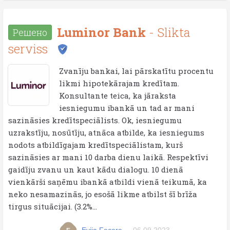
Luminor Bank
- Slikta
Решено
serviss
Zvanīju bankai, lai pārskatītu procentu
likmi hipotekārajam kredītam.
Konsultante teica, ka jāraksta
iesniegumu ibankā un tad ar mani
sazināsies kredītspeciālists. Ok, iesniegumu
uzrakstīju, nosūtīju, atnāca atbilde, ka iesniegums
nodots atbildīgajam kredītspeciālistam, kurš
sazināsies ar mani 10 darba dienu laikā. Respektīvi
gaidīju zvanu un kaut kādu dialogu. 10 dienā
vienkārši saņēmu ibankā atbildi vienā teikumā, ka
neko nesamazinās, jo esošā likme atbilst šī brīža
tirgus situācijai. (3.2%...
Evija Fecere
06.09.2023