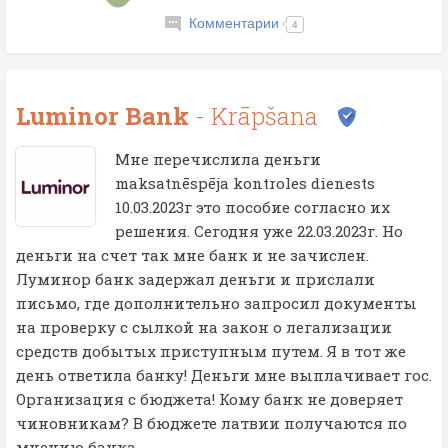
Комментарии
4
Luminor Bank
- Krāpšana
Мне перечислила деньги
maksatnēspēja kontroles dienests
10.03.2023г это пособие согласно их
решения. Сегодня уже 22.03.2023г. Но
деньги на счет так мне банк и не зачислен.
Луминор банк задержал деньги и прислали
письмо, где дополнительно запросил документы
на проверку с сылкой на закон о легализации
средств добытых приступным путем. Я в тот же
день ответила банку! Деньги мне выплачивает гос.
Организация с бюджета! Кому банк не доверяет
чиновникам? В бюджете латвии получаются по
мнению банка...