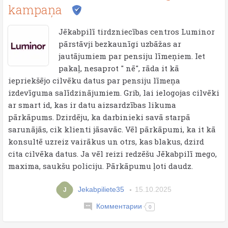
kampaņa
Jēkabpilī tirdzniecības centros Luminor
pārstāvji bezkaunīgi uzbāžas ar
jautājumiem par pensiju līmeņiem. Iet
pakaļ, nesaprot " nē", rāda it kā
iepriekšējo cilvēku datus par pensiju līmeņa
izdevīguma salīdzinājumiem. Grib, lai ielogojas cilvēki
ar smart id, kas ir datu aizsardzības likuma
pārkāpums. Dzirdēju, ka darbinieki savā starpā
sarunājās, cik klienti jāsavāc. Vēl pārkāpumi, ka it kā
konsultē uzreiz vairākus un otrs, kas blakus, dzird
cita cilvēka datus. Ja vēl reizi redzēšu Jēkabpilī mego,
maxima, saukšu policiju. Pārkāpumu ļoti daudz.
Jekabpiliete35
15.10.2025
J
Комментарии
0