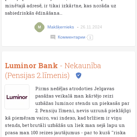
minētajā adresē, ir tikai izkārtne, kas norāda uz
sabiedriskās ēdināšana...
Makšķernieks
26.11.2024
M
Комментарии
1
Luminor Bank
- Nekaunība
(Pensijas 2.līmenis)
Pirms nedēļas atrodoties Jelgavas
pasāžas veikalā man kārtējo reizi
uzbāžas luminor stends un piekasās par
2. Pensiju līmeni, nevis uzrunā pieklājīgi
kā piemēram vairo, vai indexo, kad brīžiem ir viņu
stends, bet brutāli uzbāžās un liek man sejā lapu un
prasa man 100 reizes jautājumus - par to kurā ''riska