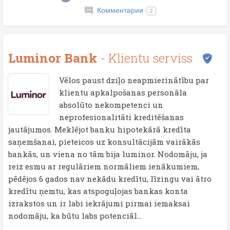
Комментарии
2
Luminor Bank
- Klientu serviss
Vēlos paust dziļo neapmierinātību par
klientu apkalpošanas personāla
absolūto nekompetenci un
neprofesionalitāti kreditēšanas
jautājumos. Meklējot banku hipotekārā kredīta
saņemšanai, pieteicos uz konsultācijām vairākās
bankās, un viena no tām bija luminor. Nodomāju, ja
reiz esmu ar regulāriem normāliem ienākumiem,
pēdējos 6 gados nav nekādu kredītu, līzingu vai ātro
kredītu ņemtu, kas atspoguļojas bankas konta
izrakstos un ir labi iekrājumi pirmai iemaksai
nodomāju, ka būtu labs potenciāl...