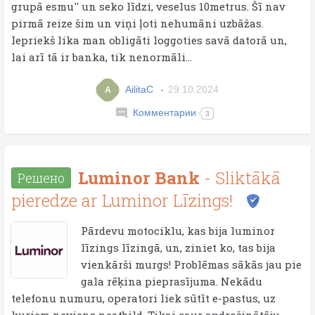
grupā esmu'' un seko līdzi, veselus 10metrus. Šī nav
pirmā reize šim un viņi ļoti nehumāni uzbāžas.
Iepriekš lika man obligāti loggoties savā datorā un,
lai arī tā ir banka, tik nenormāli...
AilitaC
29.10.2024
A
Комментарии
3
Luminor Bank
- Sliktākā
Решено
pieredze ar Luminor Līzings!
Pārdevu motociklu, kas bija luminor
līzings līzingā, un, ziniet ko, tas bija
vienkārši murgs! Problēmas sākās jau pie
gala rēķina pieprasījuma. Nekādu
telefonu numuru, operatori liek sūtīt e-pastus, uz