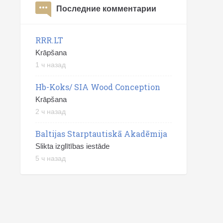
Последние комментарии
RRR.LT
Krāpšana
1 ч назад
Hb-Koks/ SIA Wood Conception
Krāpšana
2 ч назад
Baltijas Starptautiskā Akadēmija
Slikta izglītības iestāde
5 ч назад