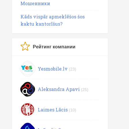
Мошенники
Kāds vispār apmeklēšos šos
kaktu kantorīšus?
Рейтинг компании
Yesmobile.lv
(23)
Aleksandra Apavi
(25)
Laimes Lācis
(10)