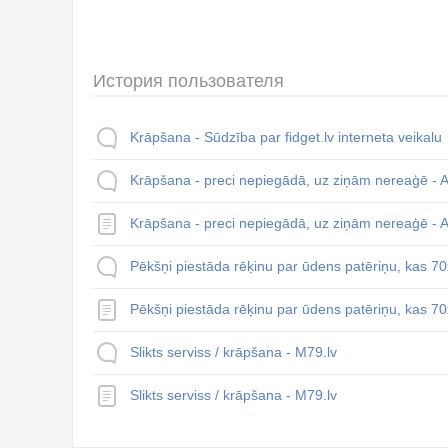
История пользователя
Krāpšana - Sūdzība par fidget.lv interneta veikalu
Krāpšana - preci nepiegādā, uz ziņām nereaģē - 
Krāpšana - preci nepiegādā, uz ziņām nereaģē - 
Pēkšņi piestāda rēķinu par ūdens patēriņu, kas 70
Pēkšņi piestāda rēķinu par ūdens patēriņu, kas 70
Slikts serviss / krāpšana - M79.lv
Slikts serviss / krāpšana - M79.lv