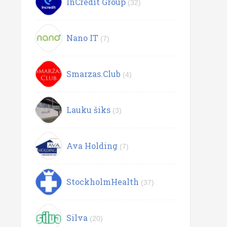
InCredit Group
(32)
Nano IT
(7)
Smarzas.Club
(4)
Lauku šiks
(3)
Ava Holding
(7)
StockholmHealth
(37)
Silva
(20)