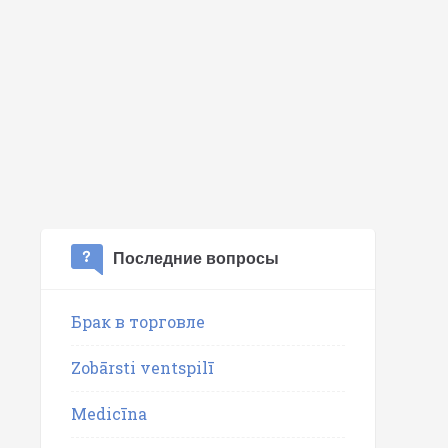
Последние вопросы
Брак в торговле
Zobārsti ventspilī
Medicīna