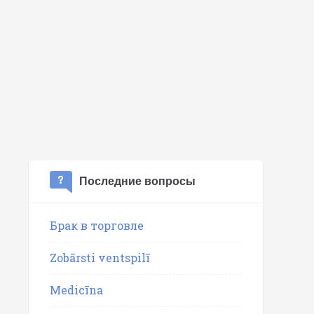
Последние вопросы
Брак в торговле
Zobārsti ventspilī
Medicīna