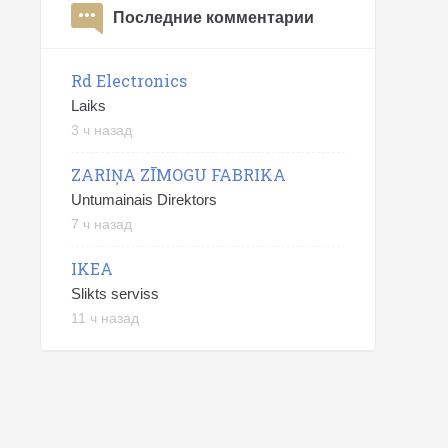
Последние комментарии
Rd Electronics
Laiks
3 ч назад
ZARIŅA ZĪMOGU FABRIKA
Untumainais Direktors
7 ч назад
IKEA
Slikts serviss
11 ч назад