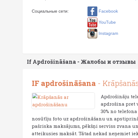
Facebook
Социальные сети:
YouTube
Instagram
If Apdrošināšana - Жалобы и отзывы
IF apdrošināšana
- Krāpšanās
Apdrošināju tele
apdrošina pret 
30% no telefona
nosūtīju foto uz apdrošināšanu un apstiprinā
pašriska maksājums, pēkšņi serviss zvana un 
atteikusies maksāt. Tātad nekad neņemiet iek