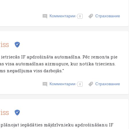
Комментарии
Страхование
0
iss
etriecās IF apdrošināta automašīna. Pēc remonta pie
as visa automašīnas aizmugure, kur notika trieciens.
rms negadījuma viss darbojās."
Комментарии
Страхование
0
iss
a plānojat iegādāties mājdzīvnieku apdrošināšanu IF