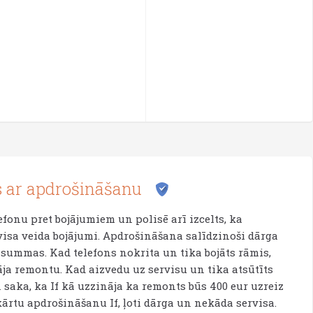
 ar apdrošināšanu
fonu pret bojājumiem un polisē arī izcelts, ka
visa veida bojājumi. Apdrošināšana salīdzinoši dārga
 summas. Kad telefons nokrita un tika bojāts rāmis,
ja remontu. Kad aizvedu uz servisu un tika atsūtīts
saka, ka If kā uzzināja ka remonts būs 400 eur uzreiz
ārtu apdrošināšanu If, ļoti dārga un nekāda servisa.