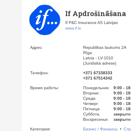
If Apdrošināšana
If P&C Insurance AS Latvijas
www.if.lv
Адрес:
Republikas laukums 2A
Rīga
Latvia - LV-1010
(Juridiskā adrese)
Телефон:
+371 67338333
+371 67514342
Время работы:
Понедельник:
9:00 - 18
Вторник :
9:00 - 18
Среда:
9:00 - 18
Четверг:
9:00 - 18
Пятница:
9:00 - 18
Суббота:
закрыто
Воскресенье:
закрыто
Категория:
Бизнес / Финансы
•
Стр