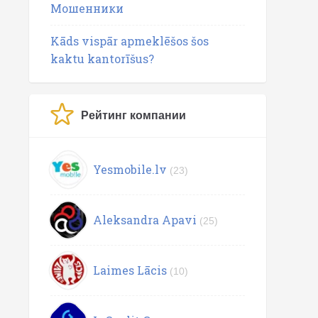
Мошенники
Kāds vispār apmeklēšos šos
kaktu kantorīšus?
Рейтинг компании
Yesmobile.lv
(23)
Aleksandra Apavi
(25)
Laimes Lācis
(10)