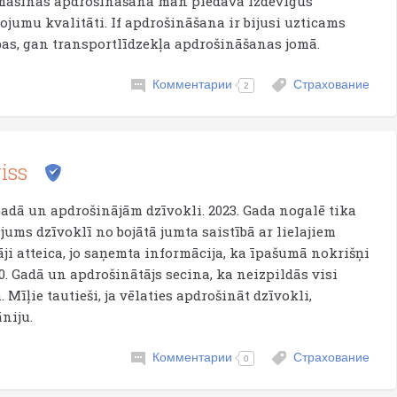
mašīnas apdrošināšana man piedāvā izdevīgus
umu kvalitāti. If apdrošināšana ir bijusi uzticams
bas, gan transportlīdzekļa apdrošināšanas jomā.
Комментарии
Страхование
2
iss
adā un apdrošinājām dzīvokli. 2023. Gada nogalē tika
jums dzīvoklī no bojātā jumta saistībā ar lielajiem
ji atteica, jo saņemta informācija, ka īpašumā nokrišņi
0. Gadā un apdrošinātājs secina, ka neizpildās visi
īļie tautieši, ja vēlaties apdrošināt dzīvokli,
niju.
Комментарии
Страхование
0