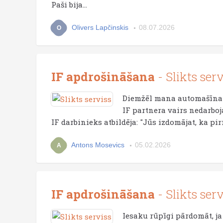
Paši bija...
Olivers Lapčinskis
08.07.2026
O
IF apdrošināšana
- Slikts serv
Diemžēl mana automašīna i
IF partnera vairs nedarboj
IF darbinieks atbildēja: "Jūs izdomājat, ka pi
Antons Mosevics
05.02.2026
A
IF apdrošināšana
- Slikts serv
Iesaku rūpīgi pārdomāt, j