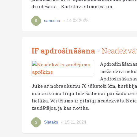
dzirdēšana… Kad stāvi slimnīcā un...
sanccha
14.03.2025
S
IF apdrošināšana
- Neadekvāt
Apdrošināšanas 
meža dzīvnieku š
Apdrošināšanas 
Juke ar nobraukumu 70 tūkstoši km, kurš bija
nobraukumu tirgū līdz šodienai par šādu cenu
lielāka. Vērtējums ir pilnīgi neadekvāts. Ne
zaudētājos, ja kas notiks.
Slataks
19.11.2024
S