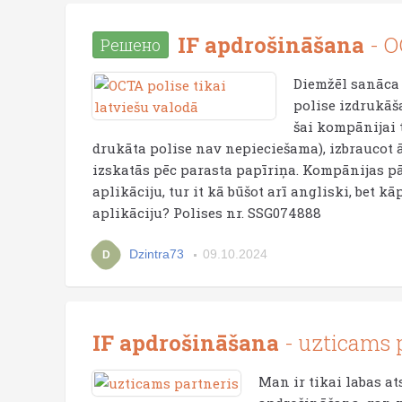
IF apdrošināšana
- O
Решено
Diemžēl sanāca 
polise izdrukāš
šai kompānijai tā
drukāta polise nav nepieciešama), izbraucot ā
izskatās pēc parasta papīriņa. Kompānijas pā
aplikāciju, tur it kā būšot arī angliski, bet
aplikāciju? Polises nr. SSG074888
Dzintra73
09.10.2024
D
IF apdrošināšana
- uzticams 
Man ir tikai labas a