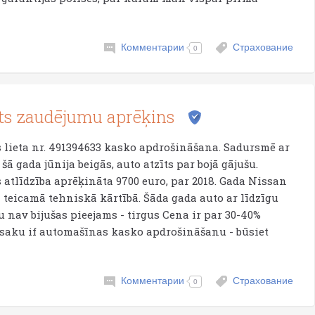
Комментарии
Страхование
0
s zaudējumu aprēķins
lieta nr. 491394633 kasko apdrošināšana. Sadursmē ar
ā gada jūnija beigās, auto atzīts par bojā gājušu.
atlīdzība aprēķināta 9700 euro, par 2018. Gada Nissan
 teicamā tehniskā kārtībā. Šāda gada auto ar līdzīgu
 nav bijušas pieejams - tirgus Cena ir par 30-40%
iesaku if automašīnas kasko apdrošināšanu - būsiet
Комментарии
Страхование
0