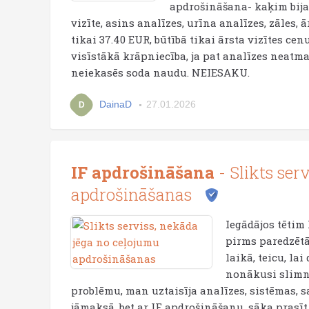
apdrošināšana- kaķim bija
vizīte, asins analīzes, urīna analīzes, zāles, 
tikai 37.40 EUR, būtībā tikai ārsta vizītes ce
visīstākā krāpniecība, ja pat analīzes neatma
neiekasēs soda naudu. NEIESAKU.
DainaD
27.01.2026
D
IF apdrošināšana
- Slikts ser
apdrošināšanas
Iegādājos tētim 
pirms paredzētā
laikā, teicu, la
nonākusi slimnī
problēmu, man uztaisīja analīzes, sistēmas, s
jāmaksā, bet ar IF apdrošināšanu, sāka prasī