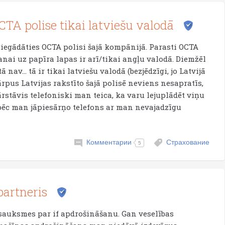
CTA polise tikai latviešu valodā
iegādāties OCTA polisi šajā kompānijā. Parasti OCTA
anai uz papīra lapas ir arī/tikai angļu valodā. Diemžēl
 nav... tā ir tikai latviešu valodā (bezjēdzīgi, jo Latvijā
rpus Latvijas rakstīto šajā polisē neviens nesapratīs,
rstāvis telefoniski man teica, ka varu lejuplādēt viņu
 kāpēc man jāpiesārņo telefons ar man nevajadzīgu
Комментарии
Страхование
5
partneris
tsauksmes par if apdrošināšanu. Gan veselības