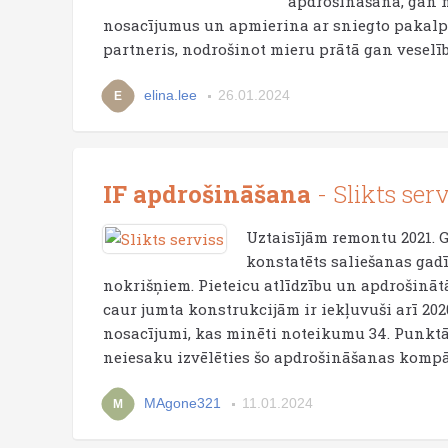
apdrošināšana, gan 
nosacījumus un apmierina ar sniegto pakalpoj
partneris, nodrošinot mieru prātā gan veselī
elina.lee
26.01.2024
E
IF apdrošināšana
- Slikts serv
Uztaisījām remontu 2021. G
konstatēts saliešanas gadī
nokrišņiem. Pieteicu atlīdzību un apdrošinātā
caur jumta konstrukcijām ir iekļuvuši arī 202
nosacījumi, kas minēti noteikumu 34. Punktā. M
neiesaku izvēlēties šo apdrošināšanas kompā
MAgone321
11.01.2024
M