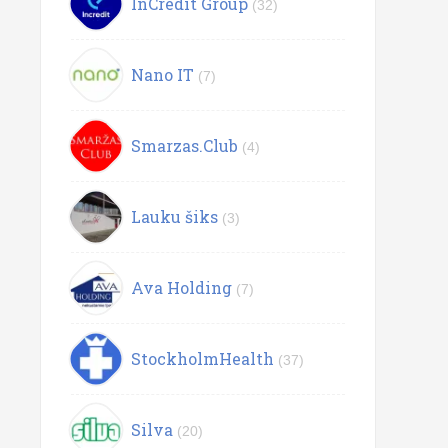
InCredit Group
(32)
Nano IT
(7)
Smarzas.Club
(4)
Lauku šiks
(3)
Ava Holding
(7)
StockholmHealth
(37)
Silva
(20)