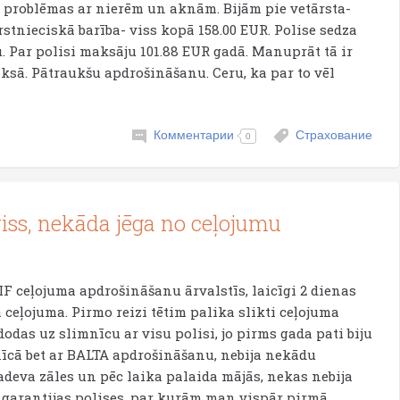
 problēmas ar nierēm un aknām. Bijām pie vetārsta-
ārstnieciskā barība- viss kopā 158.00 EUR. Polise sedza
nu. Par polisi maksāju 101.88 EUR gadā. Manuprāt tā ir
ksā. Pātraukšu apdrošināšanu. Ceru, ka par to vēl
Комментарии
Страхование
0
viss, nekāda jēga no ceļojumu
IF ceļojuma apdrošināšanu ārvalstīs, laicīgi 2 dienas
 ceļojuma. Pirmo reizi tētim palika slikti ceļojuma
i dodas uz slimnīcu ar visu polisi, jo pirms gada pati biju
cā bet ar BALTA apdrošināšanu, nebija nekādu
adeva zāles un pēc laika palaida mājās, nekas nebija
t garantijas polises, par kurām man vispār pirmā