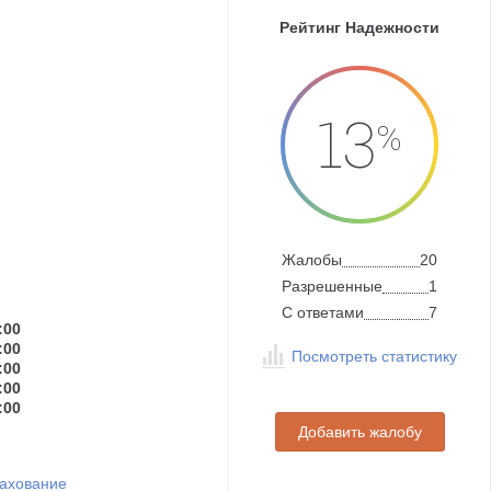
Рейтинг Надежности
13
%
Жалобы
20
Разрешенные
1
C ответами
7
:00
:00
Посмотреть статистику
:00
:00
:00
Добавить жалобу
ахование