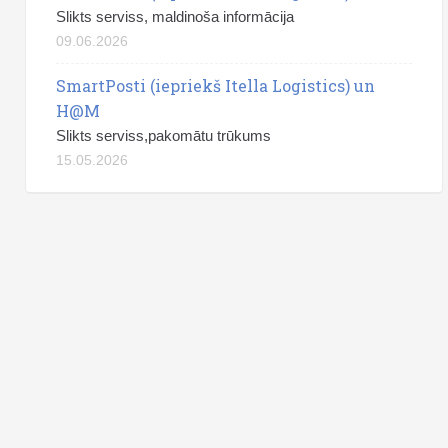
Slikts serviss, maldinoša informācija
09.06.2026
SmartPosti (iepriekš Itella Logistics) un
H@M
Slikts serviss,pakomātu trūkums
15.05.2026