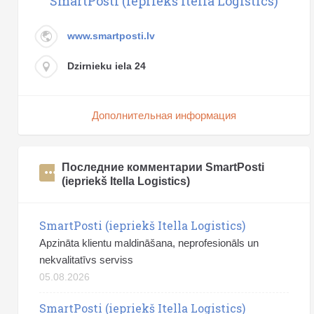
SmartPosti (iepriekš Itella Logistics)
www.smartposti.lv
Dzirnieku iela 24
Дополнительная информация
Последние комментарии SmartPosti
(iepriekš Itella Logistics)
SmartPosti (iepriekš Itella Logistics)
Apzināta klientu maldināšana, neprofesionāls un
nekvalitatīvs serviss
05.08.2026
SmartPosti (iepriekš Itella Logistics)