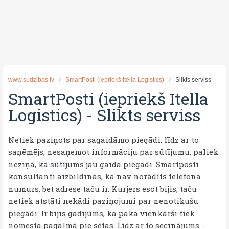
www.sudzibas.lv
SmartPosti (iepriekš Itella Logistics)
Slikts serviss
SmartPosti (iepriekš Itella
Logistics)
-
Slikts serviss
Netiek paziņots par sagaidāmo piegādi, līdz ar to
saņēmējs, nesaņemot informāciju par sūtījumu, paliek
neziņā, ka sūtījums jau gaida piegādi. Smartposti
konsultanti aizbildinās, ka nav norādīts telefona
numurs, bet adrese taču ir. Kurjers esot bijis, taču
netiek atstāti nekādi paziņojumi par nenotikušu
piegādi. Ir bijis gadījums, ka paka vienkārši tiek
nomesta pagalmā pie sētas. Līdz ar to secinājums -