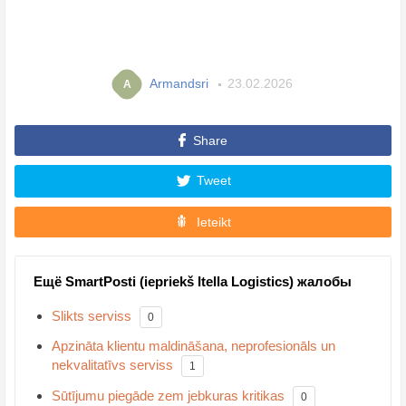
Armandsri
23.02.2026
A
Share
Tweet
Ieteikt
Ещё SmartPosti (iepriekš Itella Logistics) жалобы
Slikts serviss
0
Apzināta klientu maldināšana, neprofesionāls un
nekvalitatīvs serviss
1
Sūtījumu piegāde zem jebkuras kritikas
0