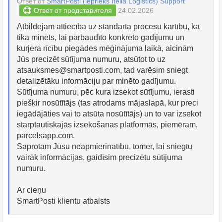
Ответ от
SmartPosti (iepriekš Itella Logistics) Support
Ответ от представителя
24.02.2026
Atbildējām attiecībā uz standarta procesu kārtību, kā
tika minēts, lai pārbaudīto konkrēto gadījumu un
kurjera rīcību piegādes mēģinājuma laikā, aicinām
Jūs precizēt sūtījuma numuru, atsūtot to uz
atsauksmes@smartposti.com
, tad varēsim sniegt
detalizētāku informāciju par minēto gadījumu.
Sūtījuma numuru, pēc kura izsekot sūtījumu, ierasti
piešķir nosūtītājs (tas atrodams mājaslapā, kur preci
iegādājāties vai to atsūta nosūtītājs) un to var izsekot
starptautiskajās izsekošanas platformās, piemēram,
parcelsapp.com.
Saprotam Jūsu neapmierinātību, tomēr, lai sniegtu
vairāk informācijas, gaidīsim precizētu sūtījuma
numuru.
Ar cieņu
SmartPosti klientu atbalsts