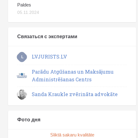
Paldes
05.11.2024
Связаться с экспертами
LVJURISTS.LV
L
Parādu Atgūšanas un Maksājumu
Administrēšanas Centrs
Sanda Kraukle zvērināta advokāte
Фото дня
Sliktā sakaru kvalitāte