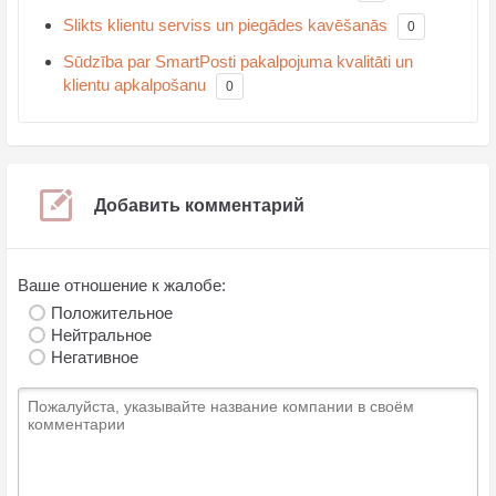
Slikts klientu serviss un piegādes kavēšanās
0
Sūdzība par SmartPosti pakalpojuma kvalitāti un
klientu apkalpošanu
0
Добавить комментарий
Ваше отношение к жалобе:
Положительное
Нейтральное
Негативное