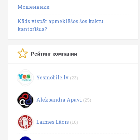
Мошенники
Kāds vispār apmeklēšos šos kaktu
kantorīšus?
Рейтинг компании
Yesmobile.lv
(23)
Aleksandra Apavi
(25)
Laimes Lācis
(10)