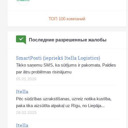
ТОП 100 компаний
Последние разрешенные жалобы
SmartPosti (iepriekš Itella Logistics)
Tikko saņemu SMS, ka sūtījums ir pakomata. Paldies
par ātru problēmas risinājumu
05.01.2026
Itella
Pēc sūdzības uzrakstīšanas, uzreiz notika kustība,
paka tika aizsūtīta atpakaļ uz Rīgu, no Liepāja...
28.02.2025
Itella