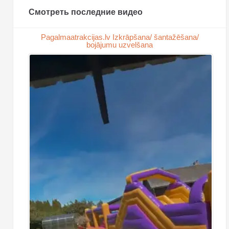
Смотреть последние видео
Pagalmaatrakcijas.lv Izkrāpšana/ šantažēšana/
bojājumu uzvelšana