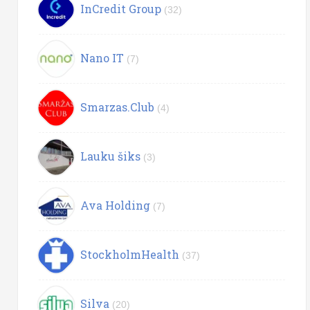
InCredit Group
(32)
Nano IT
(7)
Smarzas.Club
(4)
Lauku šiks
(3)
Ava Holding
(7)
StockholmHealth
(37)
Silva
(20)