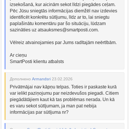
izsekošanā, kur aicinām sekot līdzi piegādes ceļam.
Pēc Jūsu sniegtās informācijas diemžēl nav izdevies
identificēt konkrētu sūtījumu, līdz ar to, lai sniegtu
paplašinātu komentāru par šo situāciju, lūdzam
sazināties uz
atsauksmes@smartposti.com
.
Vēlreiz atvainojamies par Jums radītajām neērtībām.
Ar cieņu
SmartPosti klientu atbalsts
Дополнено
Armandsri
23.02.2026
Privātmājai nav kāpņu telpas. Toties ir paskaste kurā
var ielikt paziņojumu par neizdevušos piegadi. Citiem
piegādātājiem kaut kā tas problēmas nerada. Un kā
es varu sekot sūtījumam, ja man pat nebija
informācijas par sūtījuma nr?