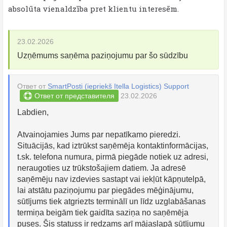
absolūta vienaldzība pret klientu interesēm.
23.02.2026
Uzņēmums saņēma paziņojumu par šo sūdzību
Ответ от
SmartPosti (iepriekš Itella Logistics) Support
Ответ от представителя
23.02.2026
Labdien,
Atvainojamies Jums par nepatīkamo pieredzi.
Situācijās, kad iztrūkst saņēmēja kontaktinformācijas,
t.sk. telefona numura, pirmā piegāde notiek uz adresi,
neraugoties uz trūkstošajiem datiem. Ja adresē
saņēmēju nav izdevies sastapt vai iekļūt kāpņutelpā,
lai atstātu paziņojumu par piegādes mēģinājumu,
sūtījums tiek atgriezts terminālī un līdz uzglabāšanas
termiņa beigām tiek gaidīta saziņa no saņēmēja
puses. Šis statuss ir redzams arī mājaslapā sūtījumu