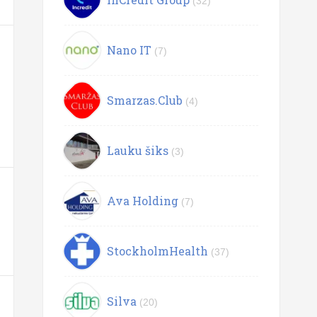
(32)
Nano IT
(7)
Smarzas.Club
(4)
Lauku šiks
(3)
Ava Holding
(7)
StockholmHealth
(37)
Silva
(20)