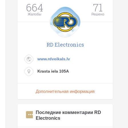
664
71
Жалобы
Решено
RD Electronics
www.rdveikals.lv
Krasta iela 105A
Дополнительная информация
Последние комментарии RD
Electronics