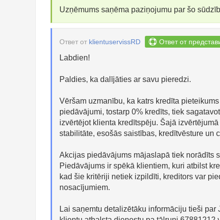
Uzņēmums saņēma paziņojumu par šo sūdzī
Ответ от
klientuservissRD
Ответ от представ
Labdien!
Paldies, ka dalījāties ar savu pieredzi.
Vēršam uzmanību, ka katrs kredīta pieteikums ti
piedāvājumi, tostarp 0% kredīts, tiek sagatavo
izvērtējot klienta kredītspēju. Šajā izvērtējum
stabilitāte, esošās saistības, kredītvēsture un c
Akcijas piedāvājums mājaslapā tiek norādīts s
Piedāvājums ir spēkā klientiem, kuri atbilst kre
kad šie kritēriji netiek izpildīti, kreditors var
nosacījumiem.
Lai saņemtu detalizētāku informāciju tieši par
klientu atbalsta dienestu pa tālruni 67881212 