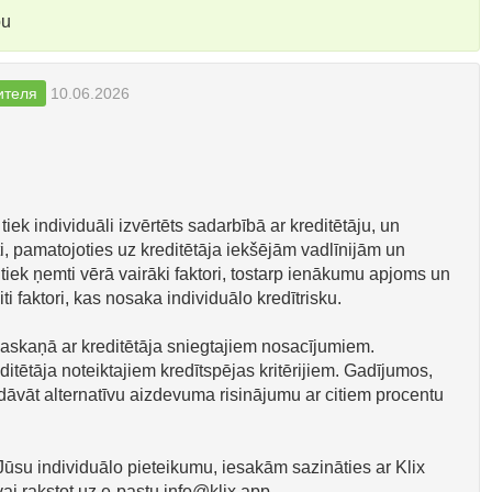
bu
ителя
10.06.2026
ek individuāli izvērtēts sadarbībā ar kreditētāju, un
ti, pamatojoties uz kreditētāja iekšējām vadlīnijām un
ā tiek ņemti vērā vairāki faktori, tostarp ienākumu apjoms un
iti faktori, kas nosaka individuālo kredītrisku.
askaņā ar kreditētāja sniegtajiem nosacījumiem.
ditētāja noteiktajiem kredītspējas kritērijiem. Gadījumos,
 piedāvāt alternatīvu aizdevuma risinājumu ar citiem procentu
 Jūsu individuālo pieteikumu, iesakām sazināties ar Klix
vai rakstot uz e-pastu
info@klix.app
.