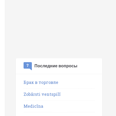
Последние вопросы
Брак в торговле
Zobārsti ventspilī
Medicīna