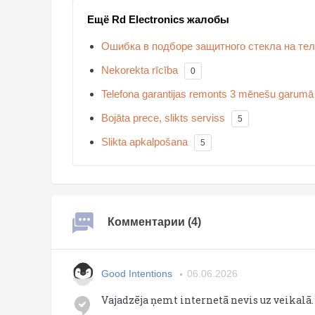
Ещё Rd Electronics жалобы
Ошибка в подборе защитного стекла на те
Nekorekta rīcība
0
Telefona garantijas remonts 3 mēnešu garumā
Bojāta prece, slikts serviss
5
Slikta apkalpošana
5
Комментарии (4)
Good Intentions
06.06.2026
Vajadzēja ņemt internetā nevis uz veikalā.