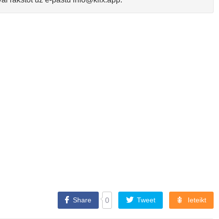
Share
0
Tweet
Ieteikt