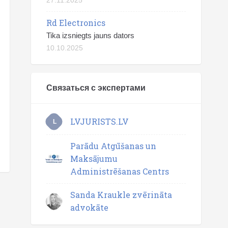
27.11.2025
Rd Electronics
Tika izsniegts jauns dators
10.10.2025
Связаться с экспертами
LVJURISTS.LV
L
Parādu Atgūšanas un
Maksājumu
Administrēšanas Centrs
Sanda Kraukle zvērināta
advokāte