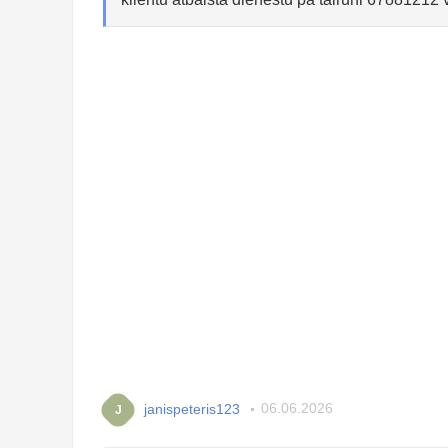
janispeteris123
06.06.2026
J