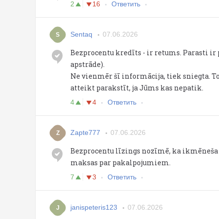
2
16
Ответить
Sentaq
07.06.2026
S
Bezprocentu kredīts - ir retums. Parasti 
apstrāde).
Ne vienmēr šī informācija, tiek sniegta. To
atteikt parakstīt, ja Jūms kas nepatik.
4
4
Ответить
Zapte777
07.06.2026
Z
Bezprocentu līzings nozīmē, ka ikmēneša 
maksas par pakalpojumiem.
7
3
Ответить
janispeteris123
07.06.2026
J