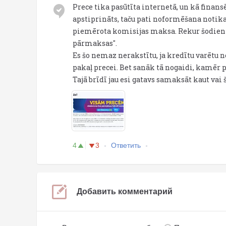
Prece tika pasūtīta internetā, un kā finans
apstiprināts, taču pati noformēšana notika 
piemērota komisijas maksa. Rekur šodien i
pārmaksas".
Es šo nemaz nerakstītu, ja kredītu varētu n
pakaļ precei. Bet sanāk tā nogaidi, kamēr 
Tajā brīdī jau esi gatavs samaksāt kaut vai 
4
3
Ответить
Добавить комментарий