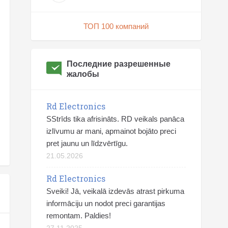
ТОП 100 компаний
Последние разрешенные
жалобы
Rd Electronics
SStrīds tika afrisināts. RD veikals panāca
izlīvumu ar mani, apmainot bojāto preci
pret jaunu un līdzvērtīgu.
21.05.2026
Rd Electronics
Sveiki! Jā, veikalā izdevās atrast pirkuma
informāciju un nodot preci garantijas
remontam. Paldies!