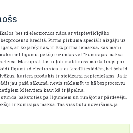
nošs
kalos, bet rd electronics nāca ar vispievilcīgāko
t bezprocentu kredītā. Pirms pirkuma speciāli aizgāju uz
īgais, ar ko jārēķinās, ir 10% pirmā iemaksa, kas mani
 noformēt līgumu, pēkšņi uzradās vēl "komisijas maksa
neteica. Manuprāt, tas ir ļoti maldinošs mārketings par
di līgumi rd electronics ir ar kredītiestādēm, bet šobrīd
ilvēkus, kuriem produkts ir steidzami nepieciešams. Ja ir
rādīt jau pašā sākumā, nevis reklamēt to kā bezprocentu
ietīgiem klientiem kaut kā ir jāpelna.
 stunda, bakstoties pa līgumiem un runājot ar pārdevēju,
kšņi ir komisijas maksa. Tas viss būtu novēršams, ja