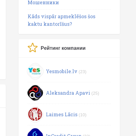
Мошенники
Kāds vispār apmeklēšos šos
kaktu kantorīšus?
Рейтинг компании
Yesmobile.lv
(23)
Aleksandra Apavi
(25)
Laimes Lācis
(10)
InCredit Group