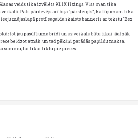
ēšanas veids tika izvēlēts KLIX līzings. Viss man tika
veikalā. Pats pārdevējs arī bija "pārsteigts", ka līgumam tika
eeju mājaslapā pretī sagaida skaists banneris ar tekstu "Bez
okārtot jau pasūtījuma brīdī un uz veikalu būtu tikai jāatnāk
prece beidzot atnāk, un tad pēkšņi parādās papildu maksa.
šo summu, lai tikai tiktu pie preces.