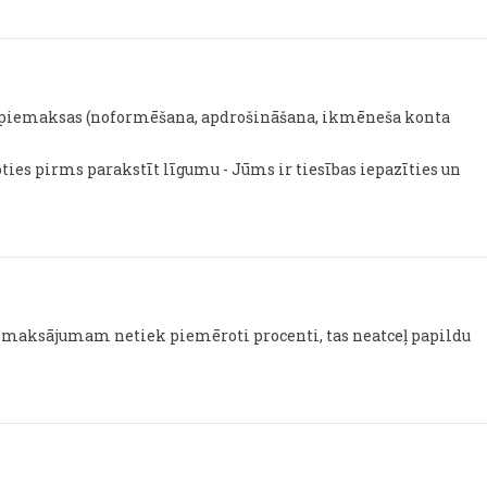
ir piemaksas (noformēšana, apdrošināšana, ikmēneša konta
ties pirms parakstīt līgumu - Jūms ir tiesības iepazīties un
maksājumam netiek piemēroti procenti, tas neatceļ papildu