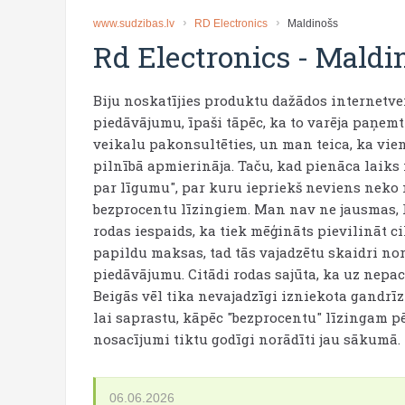
www.sudzibas.lv
RD Electronics
Maldinošs
Rd Electronics
-
Maldi
Biju noskatījies produktu dažādos internetvei
piedāvājumu, īpaši tāpēc, ka to varēja paņem
veikalu pakonsultēties, un man teica, ka vien
pilnībā apmierināja. Taču, kad pienāca laiks
par līgumu", par kuru iepriekš neviens neko 
bezprocentu līzingiem. Man nav ne jausmas, kā
rodas iespaids, ka tiek mēģināts pievilināt c
papildu maksas, tad tās vajadzētu skaidri no
piedāvājumu. Citādi rodas sajūta, ka uz nepac
Beigās vēl tika nevajadzīgi izniekota gandrīz
lai saprastu, kāpēc "bezprocentu" līzingam pē
nosacījumi tiktu godīgi norādīti jau sākumā.
06.06.2026