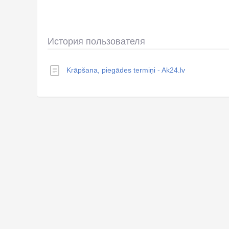
История пользователя
Krāpšana, piegādes termiņi - Ak24.lv