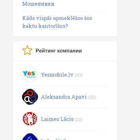
Мошенники
Kāds vispār apmeklēšos šos
kaktu kantorīšus?
Рейтинг компании
Yesmobile.lv
(23)
Aleksandra Apavi
(25)
Laimes Lācis
(10)