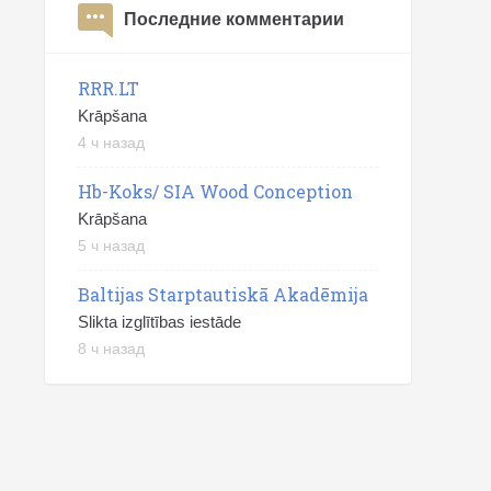
Последние комментарии
RRR.LT
Krāpšana
4 ч назад
Hb-Koks/ SIA Wood Conception
Krāpšana
5 ч назад
Baltijas Starptautiskā Akadēmija
Slikta izglītības iestāde
8 ч назад