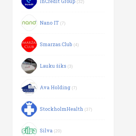
InCredit Group
(32)
Nano IT
(7)
Smarzas.Club
(4)
Lauku šiks
(3)
Ava Holding
(7)
StockholmHealth
(37)
Silva
(20)