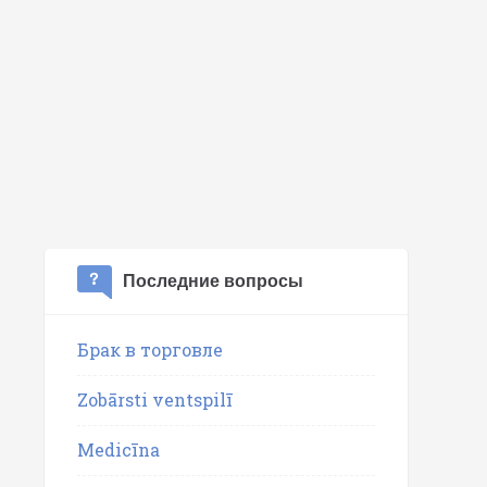
Последние вопросы
Брак в торговле
Zobārsti ventspilī
Medicīna