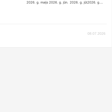
2026. g. maijs
2026. g. jūn.
2026. g. jūl.
2026. g.…
08.07.2026