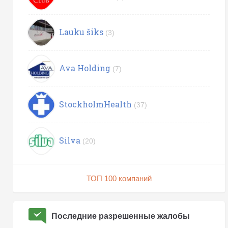
Lauku šiks
(3)
Ava Holding
(7)
StockholmHealth
(37)
Silva
(20)
ТОП 100 компаний
Последние разрешенные жалобы