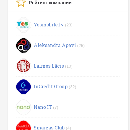
Рейтинг компании
Yesmobile.lv
(23)
Aleksandra Apavi
(25)
Laimes Lācis
(10)
InCredit Group
(32)
Nano IT
(7)
Smarzas.Club
(4)