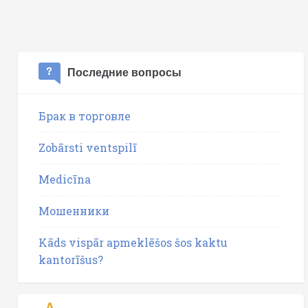
Последние вопросы
Брак в торговле
Zobārsti ventspilī
Medicīna
Мошенники
Kāds vispār apmeklēšos šos kaktu
kantorīšus?