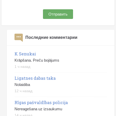
Отправить
Последние комментарии
K Senukai
Krāpšana. Preču bojājums
1 ч назад
Ligatnes dabas taka
Nolaidiba
12 ч назад
Rīgas pašvaldības policija
Nereagešana uz izsaukumu
14 ч назад