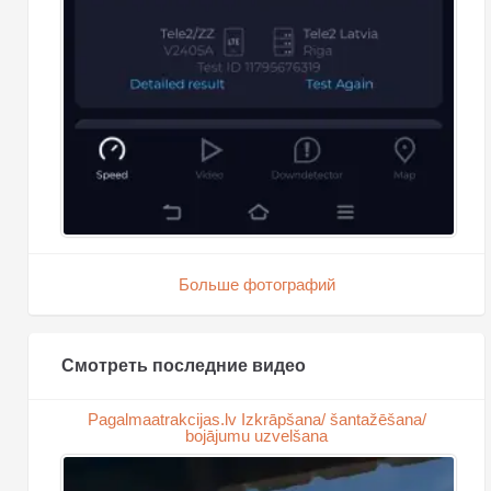
Больше фотографий
Смотреть последние видео
Pagalmaatrakcijas.lv Izkrāpšana/ šantažēšana/
bojājumu uzvelšana