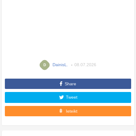
DainisL.
08.07.2026
D
Share
Tweet
Ieteikt