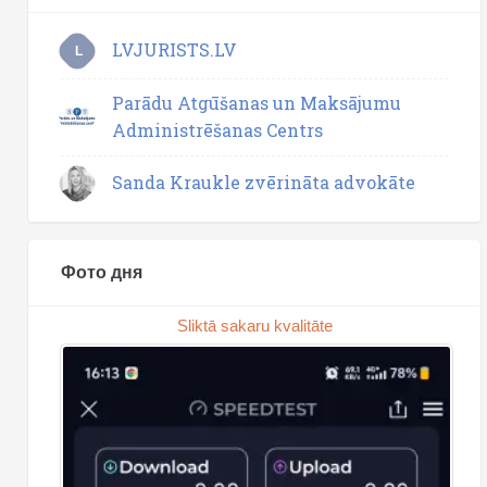
LVJURISTS.LV
L
Parādu Atgūšanas un Maksājumu
Administrēšanas Centrs
Sanda Kraukle zvērināta advokāte
Фото дня
Sliktā sakaru kvalitāte