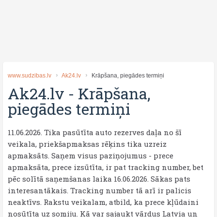
www.sudzibas.lv
Ak24.lv
Krāpšana, piegādes termiņi
Ak24.lv
-
Krāpšana,
piegādes termiņi
11.06.2026. Tika pasūtīta auto rezerves daļa no šī
veikala, priekšapmaksas rēķins tika uzreiz
apmaksāts. Saņem visus paziņojumus - prece
apmaksāta, prece izsūtīta, ir pat tracking number, bet
pēc solītā saņemšanas laika 16.06.2026. Sākas pats
interesantākais. Tracking number tā arī ir palicis
neaktīvs. Rakstu veikalam, atbild, ka prece kļūdaini
nosūtīta uz somiju. Kā var sajaukt vārdus Latvia un