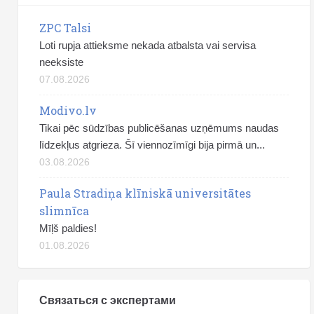
ZPC Talsi
Loti rupja attieksme nekada atbalsta vai servisa
neeksiste
07.08.2026
Modivo.lv
Tikai pēc sūdzības publicēšanas uzņēmums naudas
līdzekļus atgrieza. Šī viennozīmīgi bija pirmā un...
03.08.2026
Paula Stradiņa klīniskā universitātes
slimnīca
Mīļš paldies!
01.08.2026
Связаться с экспертами