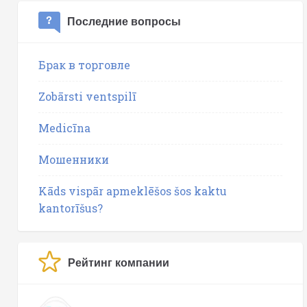
Последние вопросы
Брак в торговле
Zobārsti ventspilī
Medicīna
Мошенники
Kāds vispār apmeklēšos šos kaktu
kantorīšus?
Рейтинг компании