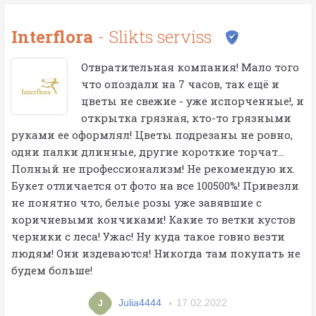
Interflora
- Slikts serviss
Отвратительная компания! Мало того
что опоздали на 7 часов, так ещё и
цветы не свежие - уже испорченные!, и
открытка грязная, кто-то грязными
руками ее оформлял! Цветы подрезаны не ровно,
одни палки длинные, другие короткие торчат...
Полный не профессионализм! Не рекомендую их.
Букет отличается от фото на все 100500%! Привезли
не понятно что, белые розы уже завявшие с
коричневыми кончиками! Какие то ветки кустов
черники с леса! Ужас! Ну куда такое говно везти
людям! Они издеваются! Никогда там покупать не
будем больше!
Julia4444
17.02.2022
J