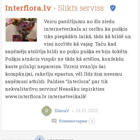
Interflora.lv
- Slikts serviss
Veicu pasūtījumu no šīs ziedu
internetveikala ar cerību ka pušķis
tiks piegādāts laikā, tāds kā bildē un
viss norītēs kā vajag. Taču kad
saņēmējs atsūtīja bildi no puķu pušķa es biju šokēta.
Pušķis atnācis vispār ne tāds kā attēlos, konfekšu
kaste pilnīgi nepareiza. Uzreiz zvanīju šai
kompānijai, rakstīju epastus, vēl līdz šim neesmu
saņēmusi atbildi. Paldies “Interlora” par tik
nekvalitatīvu servisu! Neasāku iepirkties
www.interflora.lv internetveikalā!
DianaV
24.01.2022
D
Комментарии
0