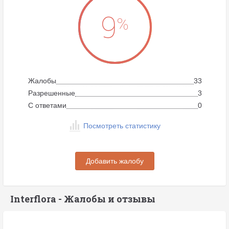
9
%
Жалобы
33
Разрешенные
3
C ответами
0
Посмотреть статистику
Добавить жалобу
Interflora - Жалобы и отзывы