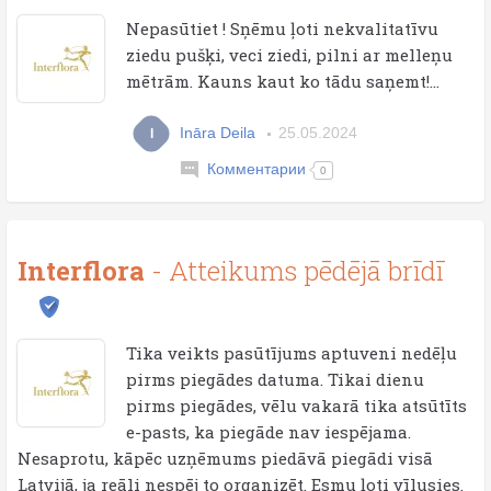
Nepasūtiet ! Sņēmu ļoti nekvalitatīvu
ziedu pušķi, veci ziedi, pilni ar melleņu
mētrām. Kauns kaut ko tādu saņemt!...
Ināra Deila
25.05.2024
I
Комментарии
0
Interflora
- Atteikums pēdējā brīdī
Tika veikts pasūtījums aptuveni nedēļu
pirms piegādes datuma. Tikai dienu
pirms piegādes, vēlu vakarā tika atsūtīts
e-pasts, ka piegāde nav iespējama.
Nesaprotu, kāpēc uzņēmums piedāvā piegādi visā
Latvijā, ja reāli nespēj to organizēt. Esmu ļoti vīlusies.