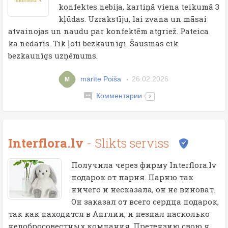
konfektes nebija, kartiņā viena teikumā 3
kļūdas. Uzrakstīju, lai zvana un māsai
atvainojas un naudu par konfektēm atgriež. Pateica
ka nedarīs. Tik ļoti bezkaunīgi. Šausmas cik
bezkaunīgs uzņēmums.
mārīte Poiša
26.02.2026
M
Комментарии
2
Interflora.lv
- Slikts serviss
Получила через фирму Interflora.lv
подарок от парня. Парню так
ничего и несказала, он не виноват.
Он заказал от всего сердца подарок,
так как находится в Англии, и незнал насколько
недобросовестных компания. Претензию свою я