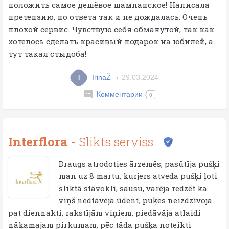
положить самое дешёвое шампанское! Написала
претензию, но ответа так и не дождалась. Очень
плохой сервис. Чувствую себя обманутой, так как
хотелось сделать красивый подарок на юбилей, а
тут такая стыдоба!
IrinaŽ
29.03.2024
I
Комментарии
0
Interflora
- Slikts serviss
Draugs atrodoties ārzemēs, pasūtīja pušķi
man uz 8 martu, kurjers atveda pušķi ļoti
sliktā stāvoklī, sausu, varēja redzēt ka
viņš nedtāvēja ūdenī, puķes neizdzīvoja
pat diennakti, rakstījām viņiem, piedāvāja atlaidi
nākamajam pirkumam, pēc tāda pušķa noteikti