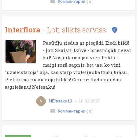
Комментарии
0
Interflora
- Ļoti slikts serviss
Pasūtīju ziedus ar piegādi. Ziedi bildē
- ļoti Skaisti! Dzīvē - briesmīgāk nevar
būt! Nosaukumā jau vien teikts -
maigi rozā sapnis, bet tas, ko viņi
"uzmeistaroja" bija, kas starp violetinokaltušu krāsu.
Pielikumā pievienoju bildes! Ceru uz kādu naudas
atgriešanu! Neiesaku!
NEiesaku19
16.02.2023
N
Комментарии
6