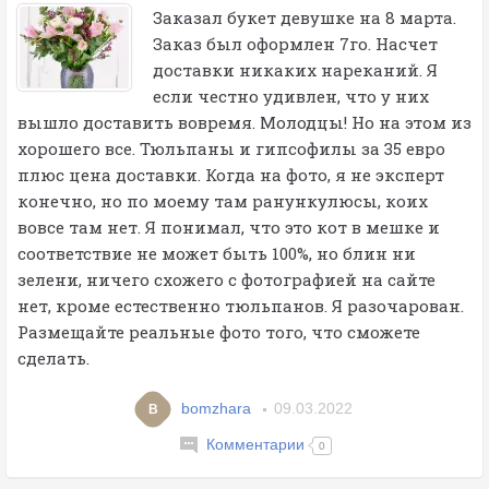
Заказал букет девушке на 8 марта.
Заказ был оформлен 7го. Насчет
доставки никаких нареканий. Я
если честно удивлен, что у них
вышло доставить вовремя. Молодцы! Но на этом из
хорошего все. Тюльпаны и гипсофилы за 35 евро
плюс цена доставки. Когда на фото, я не эксперт
конечно, но по моему там ранункулюсы, коих
вовсе там нет. Я понимал, что это кот в мешке и
соответствие не может быть 100%, но блин ни
зелени, ничего схожего с фотографией на сайте
нет, кроме естественно тюльпанов. Я разочарован.
Размещайте реальные фото тогo, что сможете
сделать.
bomzhara
09.03.2022
B
Комментарии
0