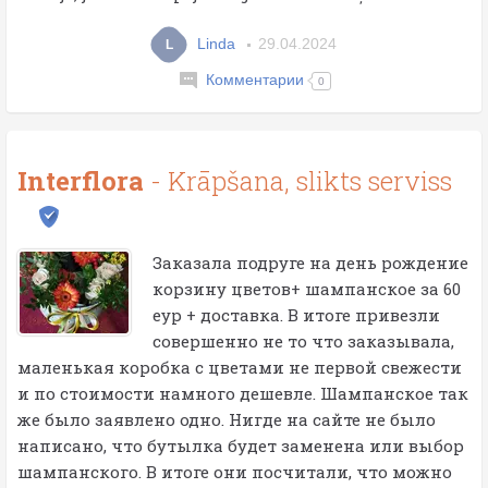
Linda
29.04.2024
L
Комментарии
0
Interflora
- Krāpšana, slikts serviss
Заказала подруге на день рождение
корзину цветов+ шампанское за 60
еур + доставка. В итоге привезли
совершенно не то что заказывала,
маленькая коробка с цветами не первой свежести
и по стоимости намного дешевле. Шампанское так
же было заявлено одно. Нигде на сайте не было
написано, что бутылка будет заменена или выбор
шампанского. В итоге они посчитали, что можно