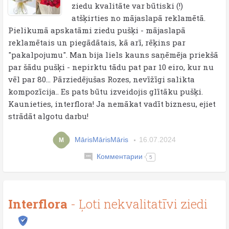
ziedu kvalitāte var būtiski (!)
atšķirties no mājaslapā reklamētā.
Pielikumā apskatāmi ziedu pušķi - mājaslapā
reklamētais un piegādātais, kā arī, rēķins par
"pakalpojumu". Man bija liels kauns saņēmēja priekšā
par šādu pušķi - nepirktu tādu pat par 10 eiro, kur nu
vēl par 80... Pārziedējušas Rozes, nevīžīgi salikta
kompozīcija.. Es pats būtu izveidojis glītāku pušķi.
Kaunieties, interflora! Ja nemākat vadīt biznesu, ejiet
strādāt algotu darbu!
MārisMārisMāris
16.07.2024
M
Комментарии
5
Interflora
- Ļoti nekvalitatīvi ziedi