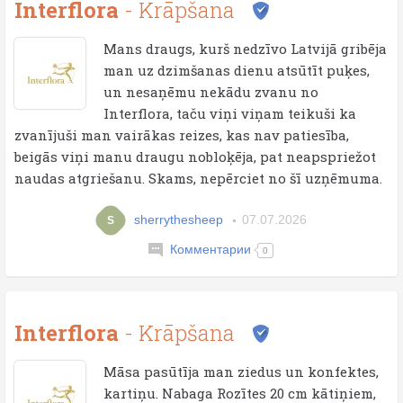
Interflora
- Krāpšana
Mans draugs, kurš nedzīvo Latvijā gribēja
man uz dzimšanas dienu atsūtīt puķes,
un nesaņēmu nekādu zvanu no
Interflora, taču viņi viņam teikuši ka
zvanījuši man vairākas reizes, kas nav patiesība,
beigās viņi manu draugu nobloķēja, pat neapspriežot
naudas atgriešanu. Skams, nepērciet no šī uzņēmuma.
sherrythesheep
07.07.2026
S
Комментарии
0
Interflora
- Krāpšana
Māsa pasūtīja man ziedus un konfektes,
kartiņu. Nabaga Rozītes 20 cm kātiņiem,