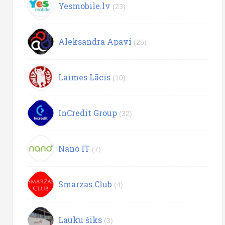
Yesmobile.lv
(23)
Aleksandra Apavi
(25)
Laimes Lācis
(10)
InCredit Group
(32)
Nano IT
(7)
Smarzas.Club
(4)
Lauku šiks
(3)