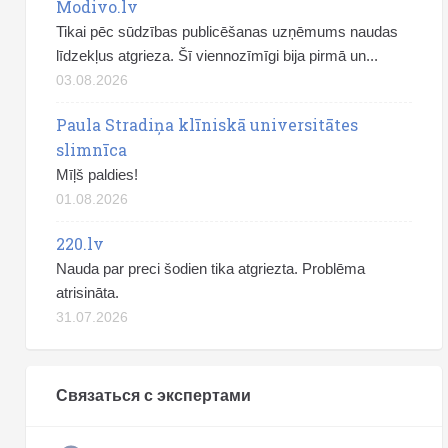
Modivo.lv
Tikai pēc sūdzības publicēšanas uzņēmums naudas
līdzekļus atgrieza. Šī viennozīmīgi bija pirmā un...
03.08.2026
Paula Stradiņa klīniskā universitātes
slimnīca
Mīļš paldies!
01.08.2026
220.lv
Nauda par preci šodien tika atgriezta. Problēma
atrisināta.
31.07.2026
Связаться с экспертами