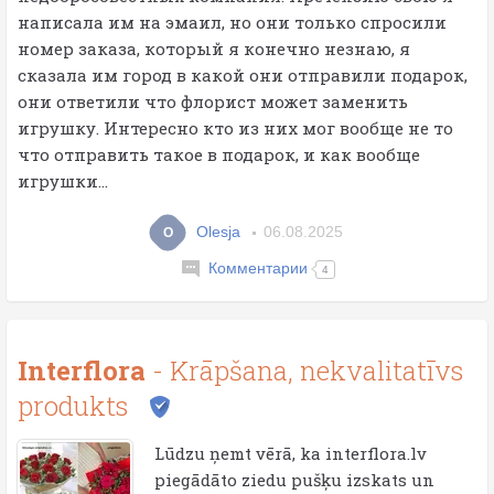
написала им на эмаил, но они только спросили
номер заказа, который я конечно незнаю, я
сказала им город в какой они отправили подарок,
они ответили что флорист может заменить
игрушку. Интересно кто из них мог вообще не то
что отправить такое в подарок, и как вообще
игрушки...
Olesja
06.08.2025
O
Комментарии
4
Interflora
- Krāpšana, nekvalitatīvs
produkts
Lūdzu ņemt vērā, ka interflora.lv
piegādāto ziedu pušķu izskats un