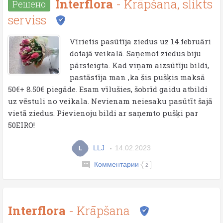
Interflora
- Krāpšana, slikts
Решено
serviss
Vīrietis pasūtīja ziedus uz 14.februāri
dotajā veikalā. Saņemot ziedus biju
pārsteigta. Kad viņam aizsūtīju bildi,
pastāstīja man ,ka šis pušķis maksā
50€+ 8.50€ piegāde. Esam vīlušies, šobrīd gaidu atbildi
uz vēstuli no veikala. Nevienam neiesaku pasūtīt šajā
vietā ziedus. Pievienoju bildi ar saņemto pušķi par
50EIRO!
LLJ
14.02.2023
L
Комментарии
2
Interflora
- Krāpšana