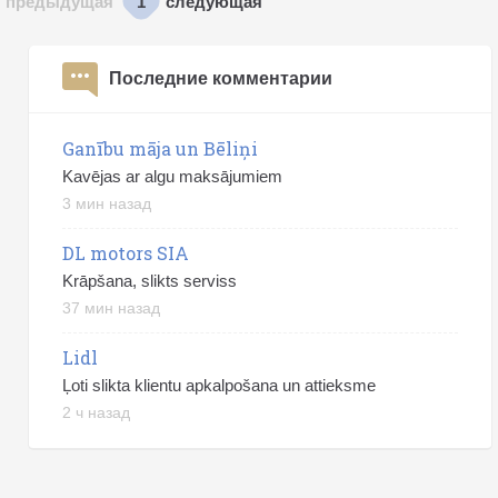
1
предыдущая
следующая
Последние комментарии
Ganību māja un Bēliņi
Kavējas ar algu maksājumiem
3 мин назад
DL motors SIA
Krāpšana, slikts serviss
37 мин назад
Lidl
Ļoti slikta klientu apkalpošana un attieksme
2 ч назад