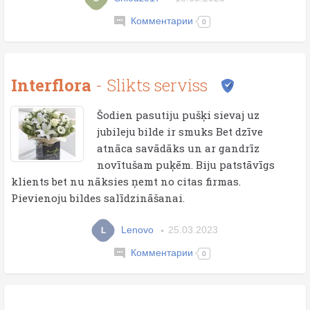
Комментарии
0
Interflora
- Slikts serviss
Šodien pasutiju pušķi sievaj uz
jubileju bilde ir smuks Bet dzīve
atnāca savādāks un ar gandrīz
novītušam puķēm. Biju patstāvīgs
klients bet nu nāksies ņemt no citas firmas.
Pievienoju bildes salīdzināšanai.
Lenovo
25.03.2023
L
Комментарии
0