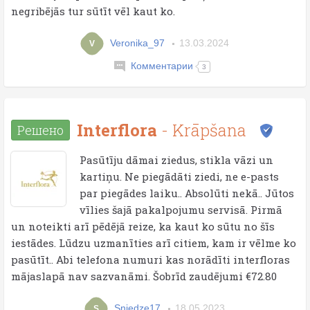
negribējās tur sūtīt vēl kaut ko.
Veronika_97
13.03.2024
V
Комментарии
3
Interflora
- Krāpšana
Решено
Pasūtīju dāmai ziedus, stikla vāzi un
kartiņu. Ne piegādāti ziedi, ne e-pasts
par piegādes laiku.. Absolūti nekā.. Jūtos
vīlies šajā pakalpojumu servisā. Pirmā
un noteikti arī pēdējā reize, ka kaut ko sūtu no šīs
iestādes. Lūdzu uzmanīties arī citiem, kam ir vēlme ko
pasūtīt.. Abi telefona numuri kas norādīti interfloras
mājaslapā nav sazvanāmi. Šobrīd zaudējumi €72.80
Sniedze17
18.05.2023
S