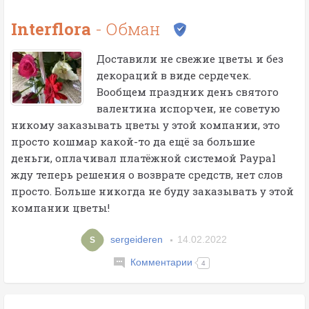
Interflora
- Обман
Доставили не свежие цветы и без
декораций в виде сердечек.
Вообщем праздник день святого
валентина испорчен, не советую
никому заказывать цветы у этой компании, это
просто кошмар какой-то да ещё за большие
деньги, оплачивал платёжной системой Paypal
жду теперь решения о возврате средств, нет слов
просто. Больше никогда не буду заказывать у этой
компании цветы!
sergeideren
14.02.2022
S
Комментарии
4