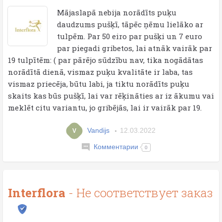
Mājaslapā nebija norādīts puķu
daudzums pušķī, tāpēc ņēmu lielāko ar
tulpēm. Par 50 eiro par pušķi un 7 euro
par piegadi gribetos, lai atnāk vairāk par
19 tulpītēm: ( par pārējo sūdzību nav, tika nogādātas
norādītā dienā, vismaz puķu kvalitāte ir laba, tas
vismaz priecēja, būtu labi, ja tiktu norādīts puķu
skaits kas būs pušķī, lai var rēķināties ar iz ākumu vai
meklēt citu variantu, jo gribējās, lai ir vairāk par 19.
Vandijs
12.03.2022
V
Комментарии
0
Interflora
- Не соответствует заказ