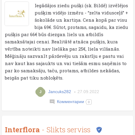
Iegādājos ziedu pušķi (sk. Bildē) izvēlējos
pušķim vidējo izmēru - “zelta vidusceļš” +
šokolāde un kartiņa. Cena kopā par visu
bija 69€. Sūtot, protams, sagaidu, ka ziedu
pušķis par 66€ būs diezgan liels un atbildīs
samaksātajai cenai. Realitātē atnāca pušķis, kura
vērtība noteikti nav lielāka par 25€, liela vilšanās.
Mēģināju sazvanīt pārdevēju un rakstīju e pastu vai
nav kaut kas sajaukts un vai tiešām esmu saņēmis to
par ko samaksāju, taču, protams, atbildes nekādas,
beigās pat tiku nobloķēts.
Jancuks282
27.09.2022
J
Комментарии
0
Interflora
- Slikts serviss