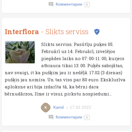
Комментарии
0
Interflora
- Slikts serviss
Slikts serviss. Pasūtīju puķes 05.
Februārī uz 14. Februārī, izvelējos
piegādes laiks no 07: 00-11: 00, kurjers
atbrauca tikai 13: 00. Puķēs sabojātas,
nav svaigi, it ka pušķim jau ir nedēļā. 17.02 (3 dienas)
pušķis jau nomira. Un tas viss par 80 euro. Ekskluzīva
aploksne ari bija izdarīta tā, ka bērni dara
bērnudārzos, līme ir visur, pirkstu nospiedumi...
Kamil
17.02.2022
K
Комментарии
0