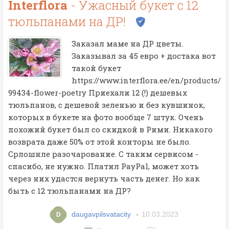
Interflora
- Ужасный букет с 12
тюльпанами на ДР!
Заказал маме на ДР цветы.
Заказывал за 45 евро + достака вот
такой букет
https://www.interflora.ee/en/products/
99434-flower-poetry Приехали 12 (!) дешевых
тюльпанов, с дешевой зеленью и без кувшинок,
которых в букете на фото вообще 7 штук. Очень
похожий букет был со скидкой в Рими. Никакого
возврата даже 50% от этой конторы не было.
Срлошнле разочарование. С таким сервисом -
спасибо, не нужно. Платил PayPal, может хоть
через них удастся вернуть часть денег. Но как
быть с 12 тюльпанами на ДР?
daugavpilsvatacity
10.03.2023
D