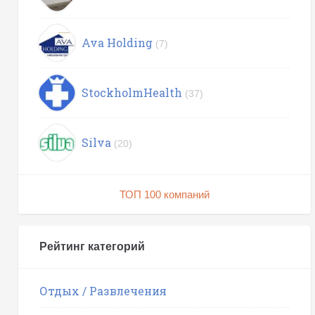
Ava Holding
(7)
StockholmHealth
(37)
Silva
(20)
ТОП 100 компаний
Рейтинг категорий
Отдых / Развлечения