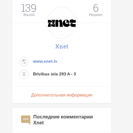
139
6
Жалоб
Решено
Xnet
www.xnet.lv
Brīvības iela 293 A - 3
Дополнительная информация
Последние комментарии
Xnet