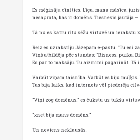
Es mēģināju cīnīties. Līga, mana māsīca, jurist
nesaprata, kas ir domēns. Tiesnesis jautāja – 
Tā nu es katru rītu sēžu virtuvē un ierakstu xn
Reiz es uzrakstīju Jāzepam e-pastu. "Tu esi zag
Viņš atbildēja pēc stundas: "Bizness, puika. B
Es par to maksāju. Tu aizmirsi pagarināt. Tā i
Varbūt viņam taisnība. Varbūt es biju muļķis.
Tas bija laiks, kad internets vēl piederēja cil
"Viņi zog domēnus," es čukstu uz tukšu virtuv
"xnet bija mans domēns."
Un neviens neklausās.