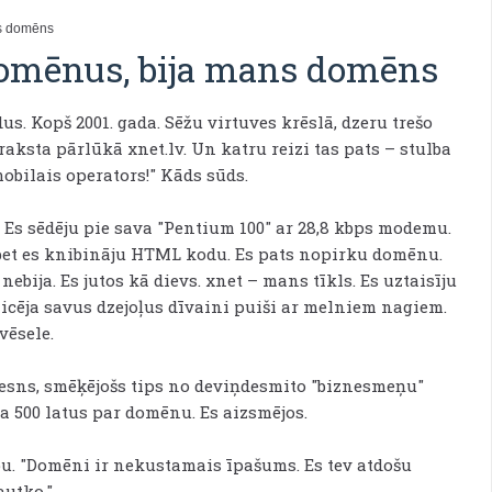
ns domēns
domēnus, bija mans domēns
us. Kopš 2001. gada. Sēžu virtuves krēslā, dzeru trešo
aksta pārlūkā xnet.lv. Un katru reizi tas pats – stulba
obilais operators!" Kāds sūds.
s. Es sēdēju pie sava "Pentium 100" ar 28,8 kbps modemu.
 bet es knibināju HTML kodu. Es pats nopirku domēnu.
ebija. Es jutos kā dievs. xnet – mans tīkls. Es uztaisīju
licēja savus dzejoļus dīvaini puiši ar melniem nagiem.
vēsele.
 resns, smēķējošs tips no deviņdesmito "biznesmeņu"
a 500 latus par domēnu. Es aizsmējos.
obu. "Domēni ir nekustamais īpašums. Es tev atdošu
autko."