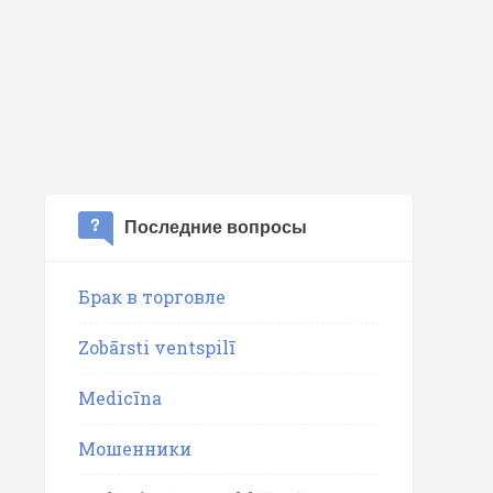
Последние вопросы
Брак в торговле
Zobārsti ventspilī
Medicīna
Мошенники