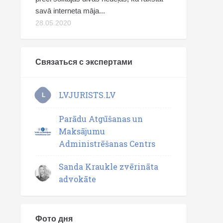
savā interneta māja...
28.05.2020
Связаться с экспертами
LVJURISTS.LV
L
Parādu Atgūšanas un
Maksājumu
Administrēšanas Centrs
Sanda Kraukle zvērināta
advokāte
Фото дня