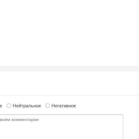
е
Нейтральное
Негативное