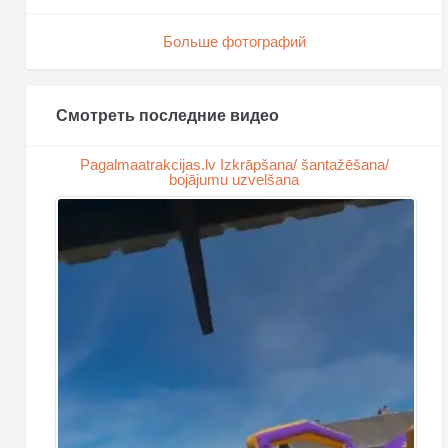
Больше фотографий
Смотреть последние видео
Pagalmaatrakcijas.lv Izkrāpšana/ šantažēšana/
bojājumu uzvelšana