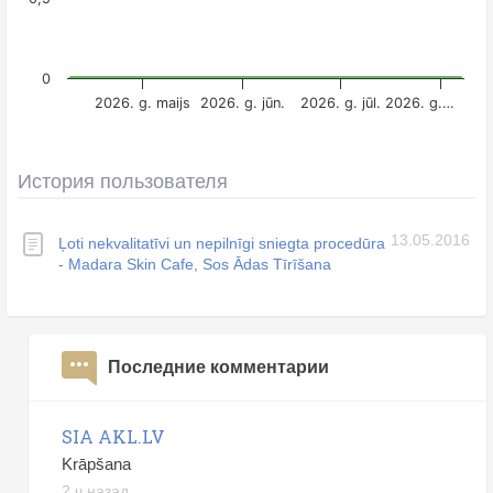
0
2026. g. maijs
2026. g. jūn.
2026. g. jūl.
2026. g.…
История пользователя
13.05.2016
Ļoti nekvalitatīvi un nepilnīgi sniegta procedūra
- Madara Skin Cafe, Sos Ādas Tīrīšana
Последние комментарии
SIA AKL.LV
Krāpšana
2 ч назад