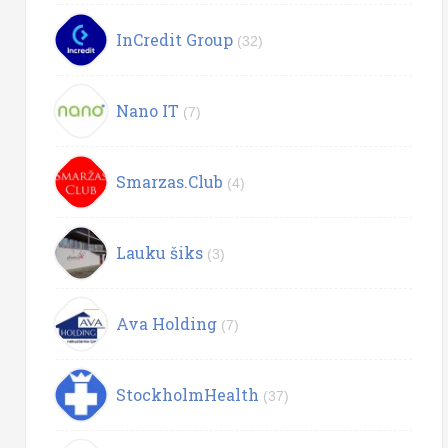
InCredit Group
(32)
Nano IT
(7)
Smarzas.Club
(4)
Lauku šiks
(3)
Ava Holding
(7)
StockholmHealth
(37)