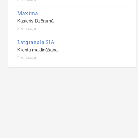
Maxima
Kasieris Dzērumā
2 ч назад
Latgranula SIA
Klientu maldināšana
4 ч назад