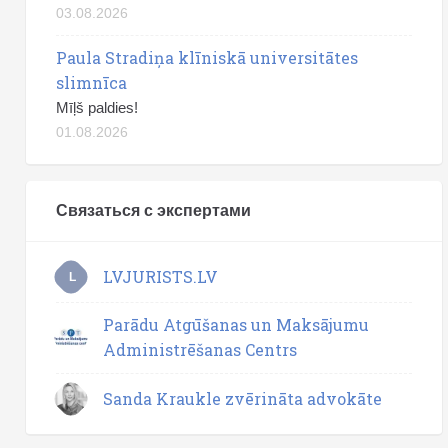
03.08.2026
Paula Stradiņa klīniskā universitātes
slimnīca
Mīļš paldies!
01.08.2026
Связаться с экспертами
LVJURISTS.LV
L
Parādu Atgūšanas un Maksājumu
Administrēšanas Centrs
Sanda Kraukle zvērināta advokāte