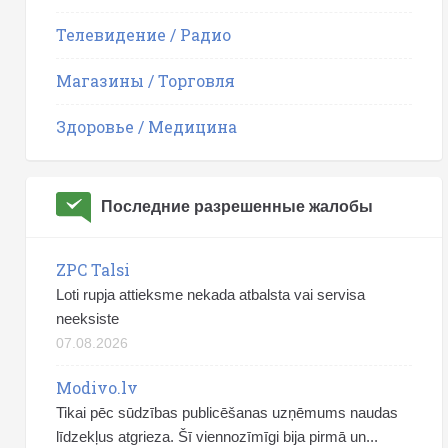
Телевидение / Радио
Магазины / Торговля
Здоровье / Медицина
Последние разрешенные жалобы
ZPC Talsi
Loti rupja attieksme nekada atbalsta vai servisa
neeksiste
07.08.2026
Modivo.lv
Tikai pēc sūdzības publicēšanas uzņēmums naudas
līdzekļus atgrieza. Šī viennozīmīgi bija pirmā un...