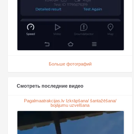
Больше фотографий
Смотреть последние видео
Pagalmaatrakcijas.lv Izkrāpšana/ šantažēšana/
bojājumu uzvelšana