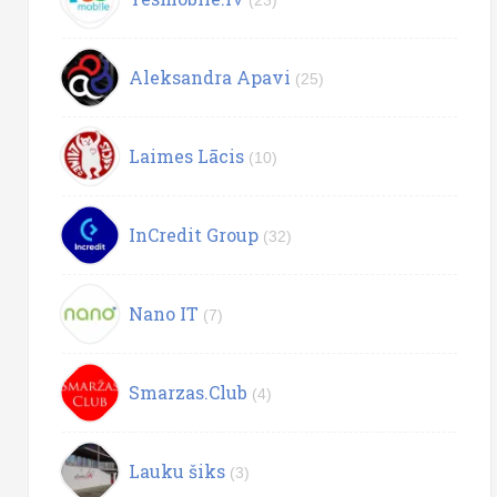
Aleksandra Apavi
(25)
Laimes Lācis
(10)
InCredit Group
(32)
Nano IT
(7)
Smarzas.Club
(4)
Lauku šiks
(3)