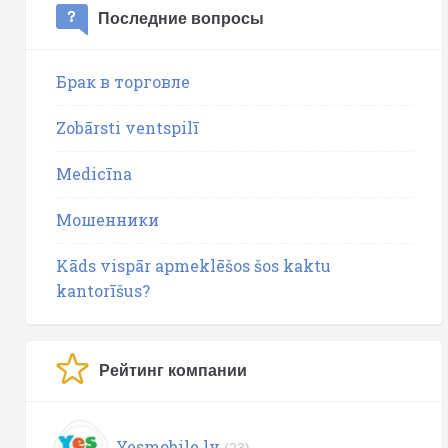
Последние вопросы
Брак в торговле
Zobārsti ventspilī
Medicīna
Мошенники
Kāds vispār apmeklēšos šos kaktu
kantorīšus?
Рейтинг компании
Yesmobile.lv
(23)