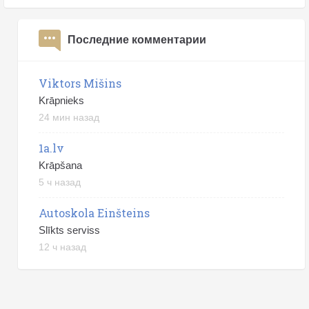
Последние комментарии
Viktors Mišins
Krāpnieks
24 мин назад
1a.lv
Krāpšana
5 ч назад
Autoskola Einšteins
Slīkts serviss
12 ч назад