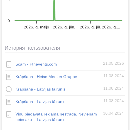
0
2026. g. maijs
2026. g. jūn.
2026. g. jūl.
2026. g.…
История пользователя
21.05.2026
Scam - Ptnevents.com
11.08.2024
Krāpšana - Heise Medien Gruppe
11.08.2024
Krāpšana - Latvijas tālrunis
11.08.2024
Krāpšana - Latvijas tālrunis
30.04.2024
Viņu piedāvātā reklāma nestrādā. Nevienam
neiesaku. - Latvijas tālrunis