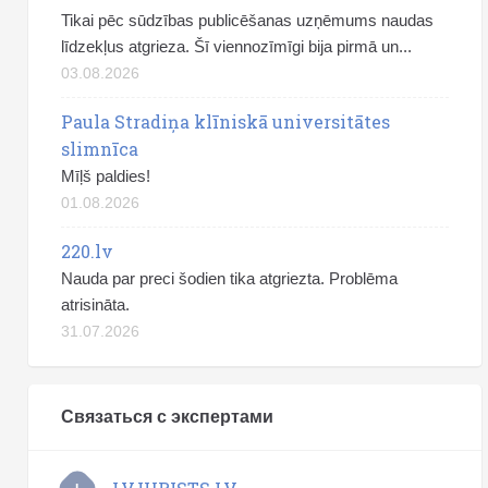
Tikai pēc sūdzības publicēšanas uzņēmums naudas
līdzekļus atgrieza. Šī viennozīmīgi bija pirmā un...
03.08.2026
Paula Stradiņa klīniskā universitātes
slimnīca
Mīļš paldies!
01.08.2026
220.lv
Nauda par preci šodien tika atgriezta. Problēma
atrisināta.
31.07.2026
Связаться с экспертами