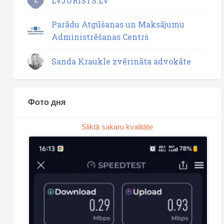
LVJURISTS.LV
L
Parādu Atgūšanas un Maksājumu
Administrēšanas Centrs
Sanda Kraukle zvērināta advokāte
Фото дня
Sliktā sakaru kvalitāte