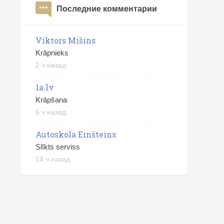
Последние комментарии
Viktors Mišins
Krāpnieks
2 ч назад
1a.lv
Krāpšana
6 ч назад
Autoskola Einšteins
Slīkts serviss
14 ч назад