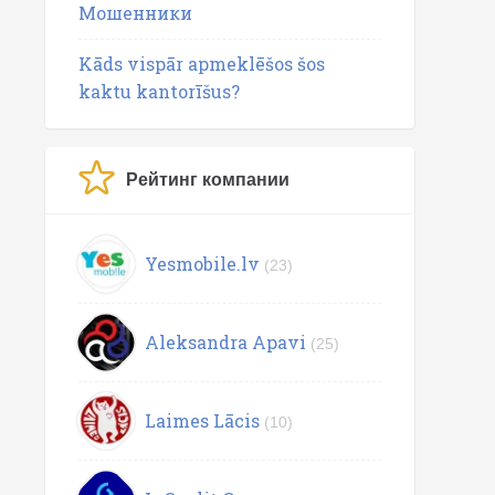
Мошенники
Kāds vispār apmeklēšos šos
kaktu kantorīšus?
Рейтинг компании
Yesmobile.lv
(23)
Aleksandra Apavi
(25)
Laimes Lācis
(10)