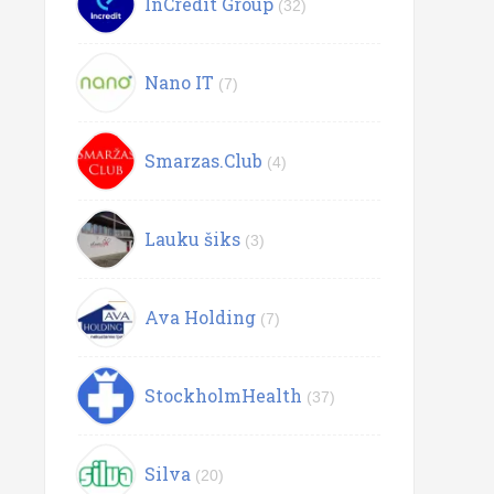
InCredit Group
(32)
Nano IT
(7)
Smarzas.Club
(4)
Lauku šiks
(3)
Ava Holding
(7)
StockholmHealth
(37)
Silva
(20)