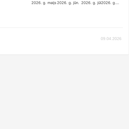
2026. g. maijs
2026. g. jūn.
2026. g. jūl.
2026. g.…
09.04.2026