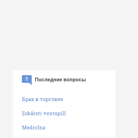
Последние вопросы
Брак в торговле
Zobārsti ventspilī
Medicīna