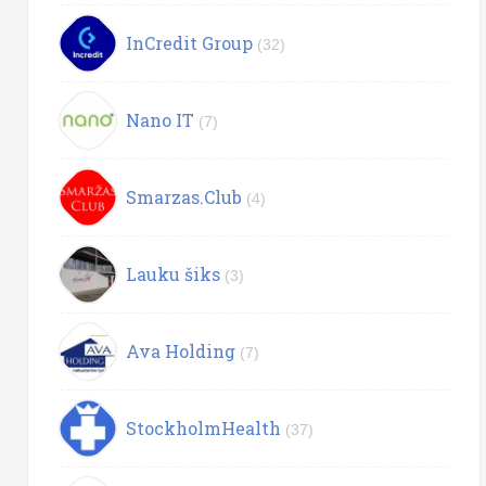
InCredit Group
(32)
Nano IT
(7)
Smarzas.Club
(4)
Lauku šiks
(3)
Ava Holding
(7)
StockholmHealth
(37)