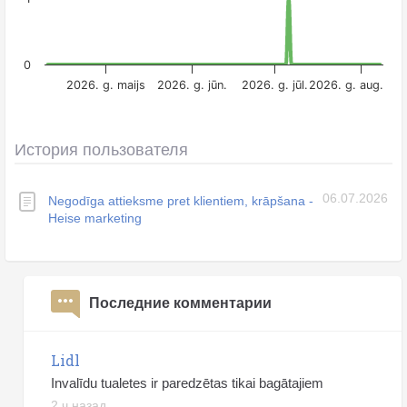
0
2026. g. maijs
2026. g. jūn.
2026. g. jūl.
2026. g. aug.
История пользователя
06.07.2026
Negodīga attieksme pret klientiem, krāpšana -
Heise marketing
Последние комментарии
Lidl
Invalīdu tualetes ir paredzētas tikai bagātajiem
2 ч назад