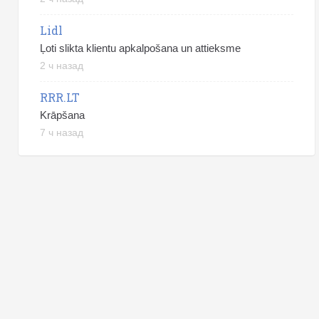
Lidl
Ļoti slikta klientu apkalpošana un attieksme
2 ч назад
RRR.LT
Krāpšana
7 ч назад