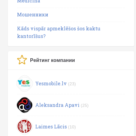
Medicīna
Мошенники
Kāds vispār apmeklēšos šos kaktu
kantorīšus?
Рейтинг компании
Yesmobile.lv
(23)
Aleksandra Apavi
(25)
Laimes Lācis
(10)