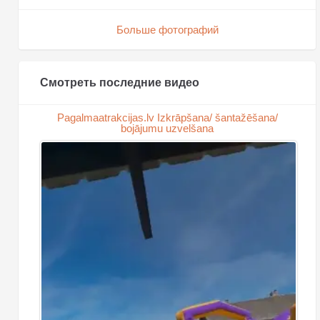
Больше фотографий
Смотреть последние видео
Pagalmaatrakcijas.lv Izkrāpšana/ šantažēšana/
bojājumu uzvelšana