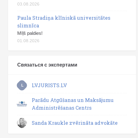
03.08.2026
Paula Stradiņa klīniskā universitātes
slimnīca
Mīļš paldies!
01.08.2026
Связаться с экспертами
LVJURISTS.LV
L
Parādu Atgūšanas un Maksājumu
Administrēšanas Centrs
Sanda Kraukle zvērināta advokāte