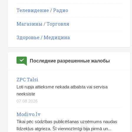
Телевидение / Радио
Магазины / Торговля
Здоровье / Медицина
Последние разрешенные жалобы
ZPC Talsi
Loti rupja attieksme nekada atbalsta vai servisa
neeksiste
07.08.2026
Modivo.lv
Tikai pēc sūdzības publicēšanas uzņēmums naudas
līdzekļus atgrieza. Šī viennozīmīgi bija pirmā un...