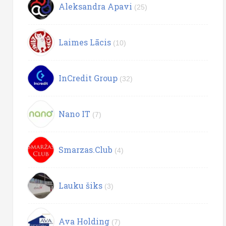
Aleksandra Apavi
(25)
Laimes Lācis
(10)
InCredit Group
(32)
Nano IT
(7)
Smarzas.Club
(4)
Lauku šiks
(3)
Ava Holding
(7)