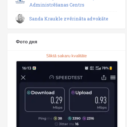
Administrēšanas Centrs
Sanda Kraukle zvērināta advokāte
Фото дня
Sliktā sakaru kvalitāte