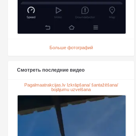
Больше фотографий
Смотреть последние видео
Pagalmaatrakcijas.lv Izkrāpšana/ šantažēšana/
bojājumu uzvelšana