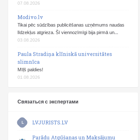
07.08.2026
Modivo.lv
Tikai pēc sūdzības publicēšanas uzņēmums naudas
līdzekļus atgrieza. Šī viennozīmīgi bija pirmā un...
03.08.2026
Paula Stradiņa klīniskā universitātes
slimnīca
Mīļš paldies!
01.08.2026
Связаться с экспертами
LVJURISTS.LV
L
Parādu Atgūšanas un Maksājumu