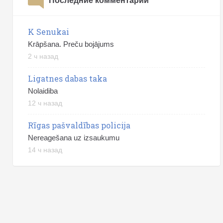
Последние комментарии
K Senukai
Krāpšana. Preču bojājums
2 ч назад
Ligatnes dabas taka
Nolaidiba
12 ч назад
Rīgas pašvaldības policija
Nereagešana uz izsaukumu
14 ч назад