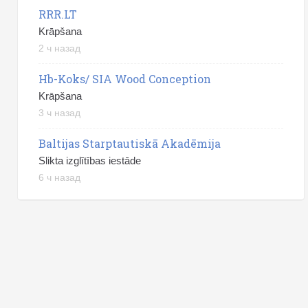
RRR.LT
Krāpšana
2 ч назад
Hb-Koks/ SIA Wood Conception
Krāpšana
3 ч назад
Baltijas Starptautiskā Akadēmija
Slikta izglītības iestāde
6 ч назад