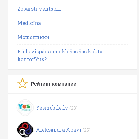
Zobārsti ventspilī
Medicīna
Мошенники
Kāds vispār apmeklēšos šos kaktu
kantorīšus?
Рейтинг компании
Yesmobile.lv
(23)
Aleksandra Apavi
(25)