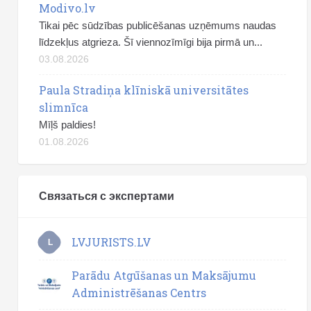
Modivo.lv
Tikai pēc sūdzības publicēšanas uzņēmums naudas
līdzekļus atgrieza. Šī viennozīmīgi bija pirmā un...
03.08.2026
Paula Stradiņa klīniskā universitātes
slimnīca
Mīļš paldies!
01.08.2026
Связаться с экспертами
LVJURISTS.LV
L
Parādu Atgūšanas un Maksājumu
Administrēšanas Centrs