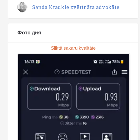
Sanda Kraukle zvērināta advokāte
Фото дня
Sliktā sakaru kvalitāte