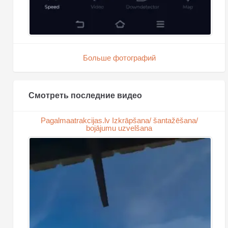
Больше фотографий
Смотреть последние видео
Pagalmaatrakcijas.lv Izkrāpšana/ šantažēšana/
bojājumu uzvelšana