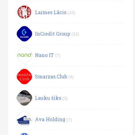
Laimes Lācis
(10)
InCredit Group
(32)
Nano IT
(7)
Smarzas.Club
(4)
Lauku šiks
(3)
Ava Holding
(7)