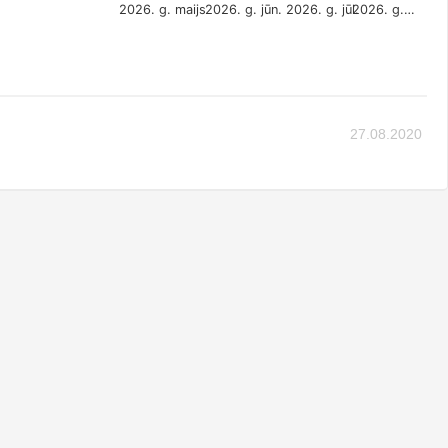
2026. g. maijs
2026. g. jūn.
2026. g. jūl.
2026. g.…
27.08.2020