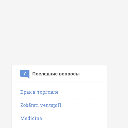
Последние вопросы
Брак в торговле
Zobārsti ventspilī
Medicīna