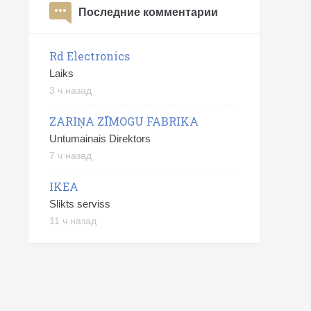
Последние комментарии
Rd Electronics
Laiks
3 ч назад
ZARIŅA ZĪMOGU FABRIKA
Untumainais Direktors
7 ч назад
IKEA
Slikts serviss
11 ч назад