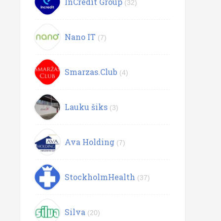
InCredit Group
(32)
Nano IT
(7)
Smarzas.Club
(4)
Lauku šiks
(3)
Ava Holding
(7)
StockholmHealth
(37)
Silva
(20)