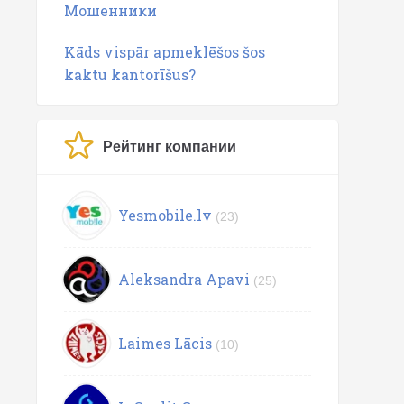
Мошенники
Kāds vispār apmeklēšos šos
kaktu kantorīšus?
Рейтинг компании
Yesmobile.lv
(23)
Aleksandra Apavi
(25)
Laimes Lācis
(10)