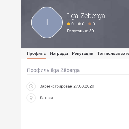
Ilga Zēberga
I
0
0
0
Репутация: 30
Профиль
Награды
Репутация
Топ пользоват
Профиль Ilga Zēberga
Зарегистрирован 27.08.2020
Латвия