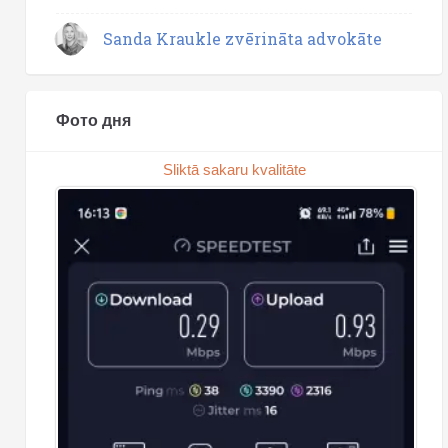
Sanda Kraukle zvērināta advokāte
Фото дня
Sliktā sakaru kvalitāte