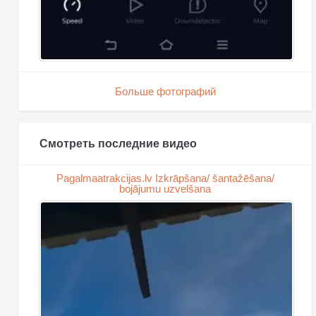
Больше фотографий
Смотреть последние видео
Pagalmaatrakcijas.lv Izkrāpšana/ šantažēšana/
bojājumu uzvelšana