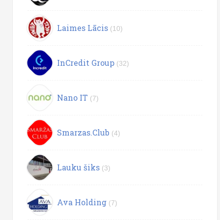
Laimes Lācis
(10)
InCredit Group
(32)
Nano IT
(7)
Smarzas.Club
(4)
Lauku šiks
(3)
Ava Holding
(7)