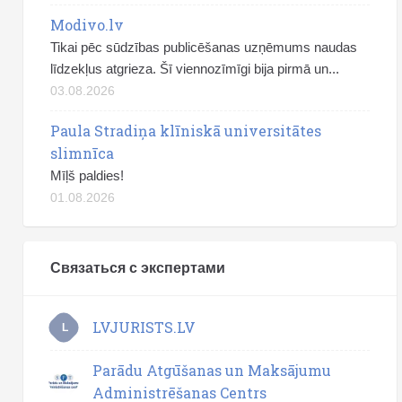
Modivo.lv
Tikai pēc sūdzības publicēšanas uzņēmums naudas
līdzekļus atgrieza. Šī viennozīmīgi bija pirmā un...
03.08.2026
Paula Stradiņa klīniskā universitātes
slimnīca
Mīļš paldies!
01.08.2026
Связаться с экспертами
LVJURISTS.LV
L
Parādu Atgūšanas un Maksājumu
Administrēšanas Centrs