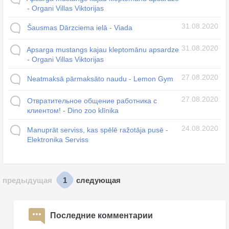
- Organi Villas Viktorijas
31.08.2020
Šausmas Dārzciema ielā - Viada
31.08.2020
Apsarga mustangs kajau kleptomānu apsardze
- Organi Villas Viktorijas
27.08.2020
Neatmaksā pārmaksāto naudu - Lemon Gym
27.08.2020
Отвратительное общение работника с
клиентом! - Dino zoo klīnika
24.08.2020
Manuprāt serviss, kas spēlē ražotāja pusē -
Elektronika Serviss
1
предыдущая
следующая
Последние комментарии