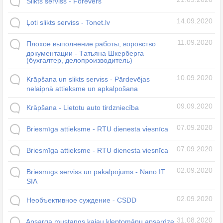
Slikts serviss - Forevers
14.09.2020
Ļoti slikts serviss - Tonet.lv
11.09.2020
Плохое выполнение работы, воровство
документации - Tатьяна Шкерберга
(бухгалтер, делопроизводитель)
10.09.2020
Krāpšana un slikts serviss - Pārdevējas
nelaipnā attieksme un apkalpošana
09.09.2020
Krāpšana - Lietotu auto tirdzniecība
07.09.2020
Briesmīga attieksme - RTU dienesta viesnīca
07.09.2020
Briesmīga attieksme - RTU dienesta viesnīca
02.09.2020
Briesmīgs serviss un pakalpojums - Nano IT
SIA
02.09.2020
Необъективное суждение - CSDD
31.08.2020
Apsarga mustangs kajau kleptomānu apsardze