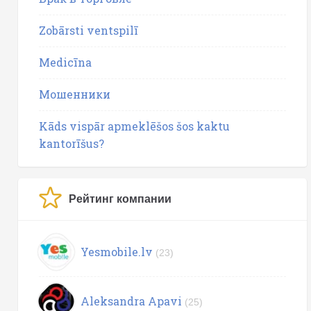
Zobārsti ventspilī
Medicīna
Мошенники
Kāds vispār apmeklēšos šos kaktu
kantorīšus?
Рейтинг компании
Yesmobile.lv
(23)
Aleksandra Apavi
(25)