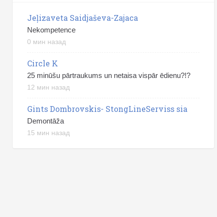
Jeļizaveta Saidjaševa-Zajaca
Nekompetence
0 мин назад
Circle K
25 minūšu pārtraukums un netaisa vispār ēdienu?!?
12 мин назад
Gints Dombrovskis- StongLineServiss sia
Demontāža
15 мин назад