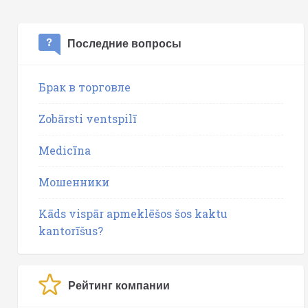
Последние вопросы
Брак в торговле
Zobārsti ventspilī
Medicīna
Мошенники
Kāds vispār apmeklēšos šos kaktu
kantorīšus?
Рейтинг компании