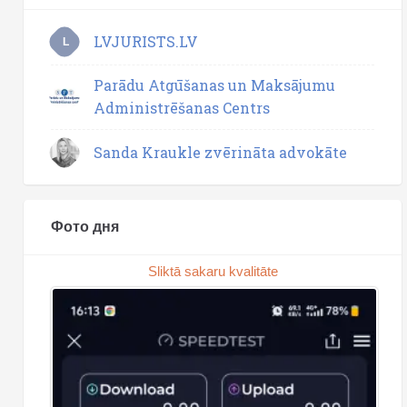
LVJURISTS.LV
L
Parādu Atgūšanas un Maksājumu
Administrēšanas Centrs
Sanda Kraukle zvērināta advokāte
Фото дня
Sliktā sakaru kvalitāte