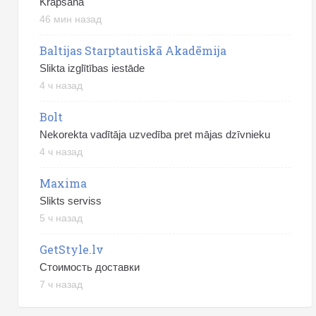
Krāpšana
46 мин назад
Baltijas Starptautiskā Akadēmija
Slikta izglītības iestāde
4 ч назад
Bolt
Nekorekta vadītāja uzvedība pret mājas dzīvnieku
4 ч назад
Maxima
Slikts serviss
5 ч назад
GetStyle.lv
Стоимость доставки
7 ч назад