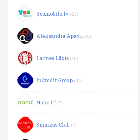
Yesmobile.lv
(23)
Aleksandra Apavi
(25)
Laimes Lācis
(10)
InCredit Group
(32)
Nano IT
(7)
Smarzas.Club
(4)