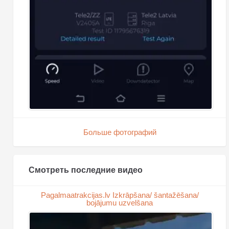
Больше фотографий
Смотреть последние видео
Pagalmaatrakcijas.lv Izkrāpšana/ šantažēšana/
bojājumu uzvelšana