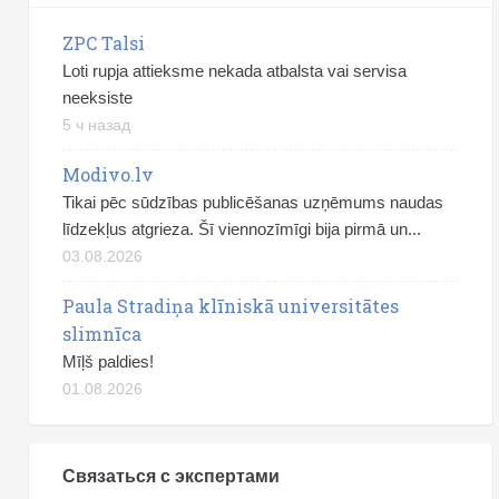
ZPC Talsi
Loti rupja attieksme nekada atbalsta vai servisa
neeksiste
5 ч назад
Modivo.lv
Tikai pēc sūdzības publicēšanas uzņēmums naudas
līdzekļus atgrieza. Šī viennozīmīgi bija pirmā un...
03.08.2026
Paula Stradiņa klīniskā universitātes
slimnīca
Mīļš paldies!
01.08.2026
Связаться с экспертами