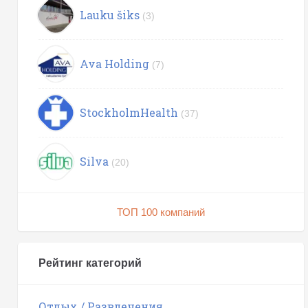
Lauku šiks
(3)
Ava Holding
(7)
StockholmHealth
(37)
Silva
(20)
ТОП 100 компаний
Рейтинг категорий
Отдых / Развлечения