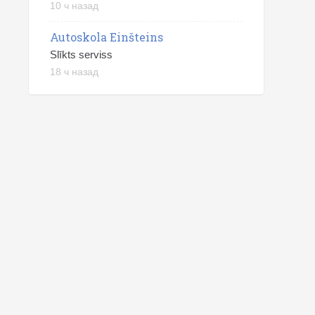
10 ч назад
Autoskola Einšteins
Slīkts serviss
18 ч назад