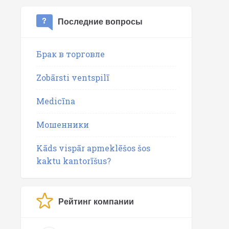
Последние вопросы
Брак в торговле
Zobārsti ventspilī
Medicīna
Мошенники
Kāds vispār apmeklēšos šos
kaktu kantorīšus?
Рейтинг компании