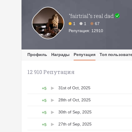
"fairtrial"s real dad
1
1
67
Репутация: 12910
Профиль
Награды
Репутация
Топ пользоват
12 910 Репутация
31st of Oct, 2025
+5
28th of Oct, 2025
+5
30th of Sep, 2025
+5
27th of Sep, 2025
+5