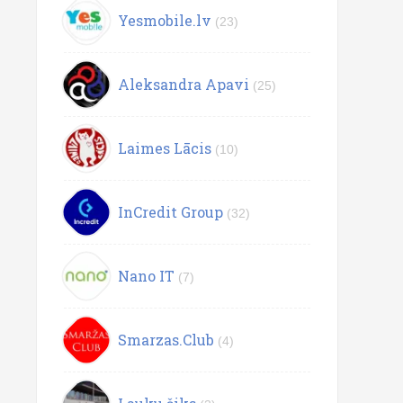
Yesmobile.lv
(23)
Aleksandra Apavi
(25)
Laimes Lācis
(10)
InCredit Group
(32)
Nano IT
(7)
Smarzas.Club
(4)