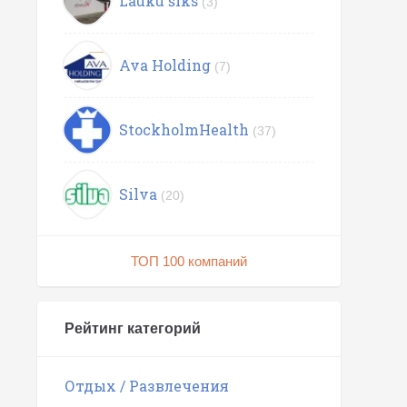
Lauku šiks
(3)
Ava Holding
(7)
StockholmHealth
(37)
Silva
(20)
ТОП 100 компаний
Рейтинг категорий
Отдых / Развлечения