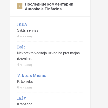
Последние комментарии
Autoskola Einšteins
IKEA
Slikts serviss
4 ч назад
Bolt
Nekorekta vadītāja uzvedība pret mājas
dzīvnieku
4 ч назад
Viktors Mišins
Krāpnieks
6 ч назад
1a.lv
Krāpšana