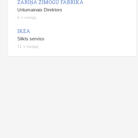
ZARIŅA ZĪMOGU FABRIKA
Untumainais Direktors
6 ч назад
IKEA
Slikts serviss
11 ч назад