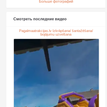
Больше фотографий
Смотреть последние видео
Pagalmaatrakcijas.lv Izkrāpšana/ šantažēšana/
bojājumu uzvelšana