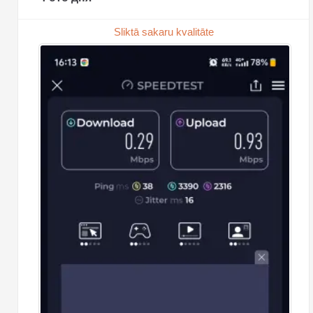
Sliktā sakaru kvalitāte