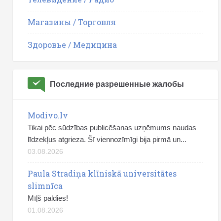
Магазины / Торговля
Здоровье / Медицина
Последние разрешенные жалобы
Modivo.lv
Tikai pēc sūdzības publicēšanas uzņēmums naudas
līdzekļus atgrieza. Šī viennozīmīgi bija pirmā un...
03.08.2026
Paula Stradiņa klīniskā universitātes
slimnīca
Mīļš paldies!
01.08.2026