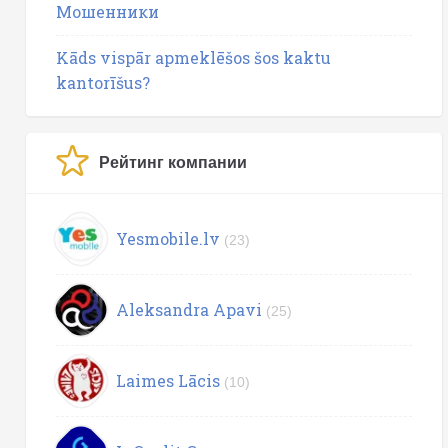
Мошенники
Kāds vispār apmeklēšos šos kaktu
kantorīšus?
Рейтинг компании
Yesmobile.lv
(23)
Aleksandra Apavi
(25)
Laimes Lācis
(10)