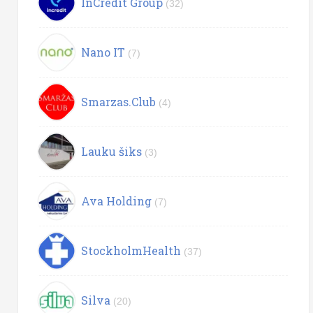
InCredit Group
(32)
Nano IT
(7)
Smarzas.Club
(4)
Lauku šiks
(3)
Ava Holding
(7)
StockholmHealth
(37)
Silva
(20)