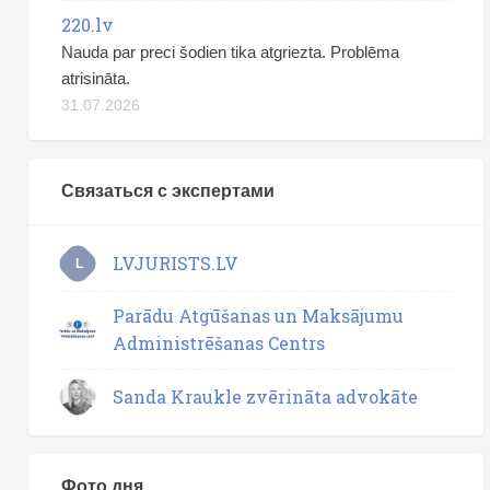
220.lv
Nauda par preci šodien tika atgriezta. Problēma
atrisināta.
31.07.2026
Связаться с экспертами
LVJURISTS.LV
L
Parādu Atgūšanas un Maksājumu
Administrēšanas Centrs
Sanda Kraukle zvērināta advokāte
Фото дня