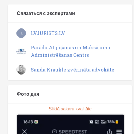
Связаться с экспертами
LVJURISTS.LV
L
Parādu Atgūšanas un Maksājumu
Administrēšanas Centrs
Sanda Kraukle zvērināta advokāte
Фото дня
Sliktā sakaru kvalitāte