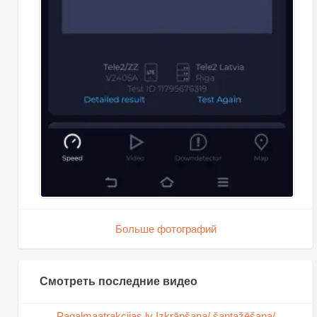
Больше фотографий
Смотреть последние видео
Pagalmaatrakcijas.lv Izkrāpšana/ šantažēšana/