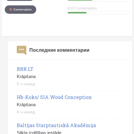
3/10 Conversation
Conversation
Последние комментарии
RRR.LT
Krāpšana
5 ч назад
Hb-Koks/ SIA Wood Conception
Krāpšana
6 ч назад
Baltijas Starptautiskā Akadēmija
Slikta izglītības iestāde