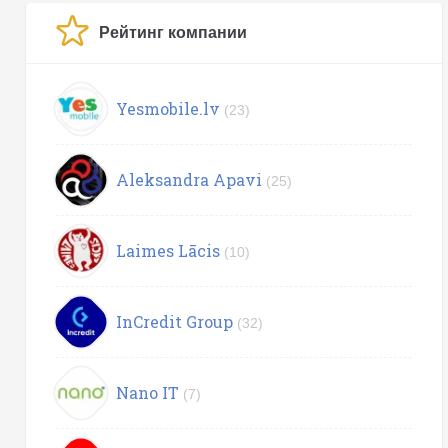
Рейтинг компании
Yesmobile.lv
(23)
Aleksandra Apavi
(25)
Laimes Lācis
(10)
InCredit Group
(32)
Nano IT
(7)