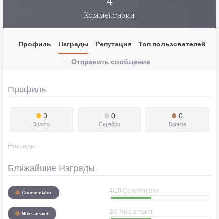
4
Комментарии
Профиль
Награды
Репутация
Топ пользователей
Отправить сообщение
Профиль
0
0
0
Золото
Серебро
Бронза
Награды:
Ближайшие Награды
4/10 Commentator
Commentator
2/5 Nice answer
Nice answer