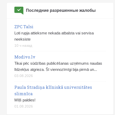
Последние разрешенные жалобы
ZPC Talsi
Loti rupja attieksme nekada atbalsta vai servisa
neeksiste
10 ч назад
Modivo.lv
Tikai pēc sūdzības publicēšanas uzņēmums naudas
līdzekļus atgrieza. Šī viennozīmīgi bija pirmā un...
03.08.2026
Paula Stradiņa klīniskā universitātes
slimnīca
Mīļš paldies!
01.08.2026