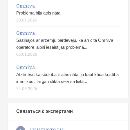
Omniva
Problēma bija atrisināta.
28.07.2026
Omniva
Sazinājos ar ārzemju pārdevēju, kā arī cita Omniva
operatore laipni iesaistījās problēma...
05.01.2026
Omniva
Atzīmēšu ka sūdzība ir atrisināta, jo kaut kāda kustība
ir notikusi, lai gan slikta servisa lietā...
24.09.2025
Связаться с экспертами