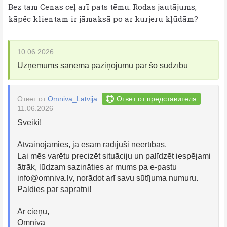
Bez tam Cenas ceļ arī pats tēmu. Rodas jautājums,
kāpēc klientam ir jāmaksā po ar kurjeru kļūdām?
10.06.2026
Uzņēmums saņēma paziņojumu par šo sūdzību
Ответ от
Omniva_Latvija
Ответ от представителя
11.06.2026
Sveiki!
Atvainojamies, ja esam radījuši neērtības.
Lai mēs varētu precizēt situāciju un palīdzēt iespējami
ātrāk, lūdzam sazināties ar mums pa e-pastu
info@omniva.lv
, norādot arī savu sūtījuma numuru.
Paldies par sapratni!
Ar cieņu,
Omniva