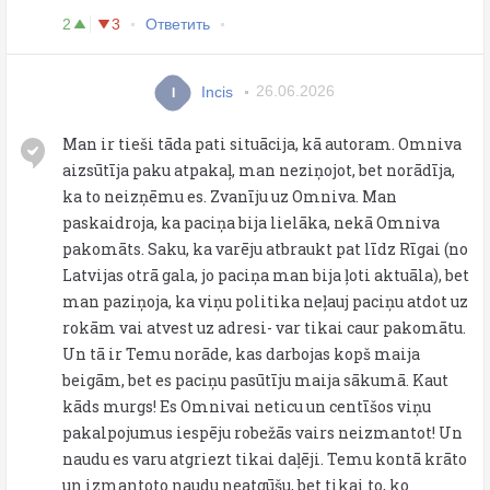
2
3
Ответить
Incis
26.06.2026
I
Man ir tieši tāda pati situācija, kā autoram. Omniva
aizsūtīja paku atpakaļ, man neziņojot, bet norādīja,
ka to neizņēmu es. Zvanīju uz Omniva. Man
paskaidroja, ka paciņa bija lielāka, nekā Omniva
pakomāts. Saku, ka varēju atbraukt pat līdz Rīgai (no
Latvijas otrā gala, jo paciņa man bija ļoti aktuāla), bet
man paziņoja, ka viņu politika neļauj paciņu atdot uz
rokām vai atvest uz adresi- var tikai caur pakomātu.
Un tā ir Temu norāde, kas darbojas kopš maija
beigām, bet es paciņu pasūtīju maija sākumā. Kaut
kāds murgs! Es Omnivai neticu un centīšos viņu
pakalpojumus iespēju robežās vairs neizmantot! Un
naudu es varu atgriezt tikai daļēji. Temu kontā krāto
un izmantoto naudu neatgūšu, bet tikai to, ko