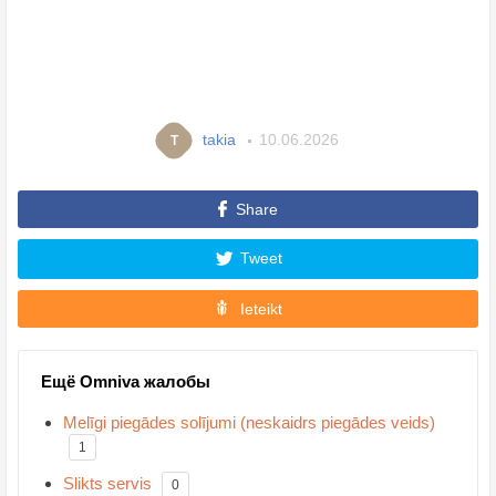
takia
10.06.2026
T
Share
Tweet
Ieteikt
Ещё Omniva жалобы
Melīgi piegādes solījumi (neskaidrs piegādes veids)
1
Slikts servis
0