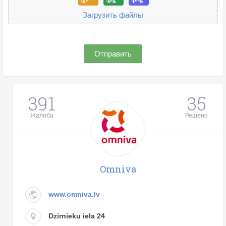
Загрузить файлы
Отправить
391
35
Жалоба
Решено
Omniva
www.omniva.lv
Dzirnieku iela 24