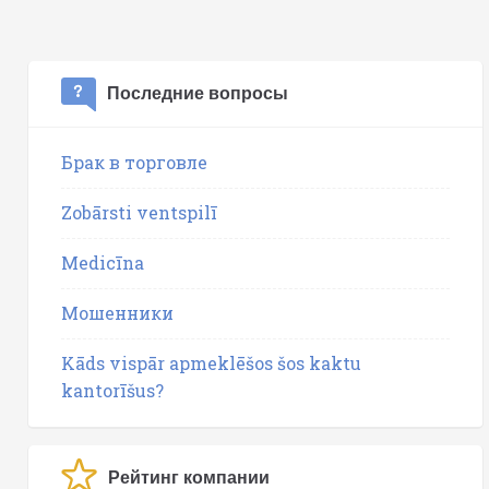
Последние вопросы
Брак в торговле
Zobārsti ventspilī
Medicīna
Мошенники
Kāds vispār apmeklēšos šos kaktu
kantorīšus?
Рейтинг компании