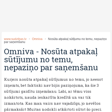
www.sudzibas.lv
Omniva
Nosūta atpakaļ sūtījumu no temu, nepaziņo
par saņemšanu
Omniva
-
Nosūta atpakaļ
sūtījumu no temu,
nepaziņo par saņemšanu
Kurjers nosūta atpakaļ sūtījumus no temu, jo neesot
izņemts, bet faktiski nav bijis paziņojuma, ka šie 3
sūtījumi gaidītu izņemšanu. Labi, ar tēmu viss
nokārtots, nauda ieskaitīta kredītā un var tik
izmantota. Kas man vairs nav vajadzīgs, jo nevēlos
pārmaksārt Muitas nodokli atkārtoti sūtot šo preci.