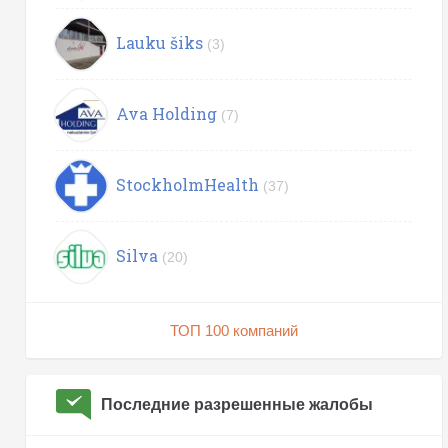
Lauku šiks
(3)
Ava Holding
(7)
StockholmHealth
(37)
Silva
(20)
ТОП 100 компаний
Последние разрешенные жалобы