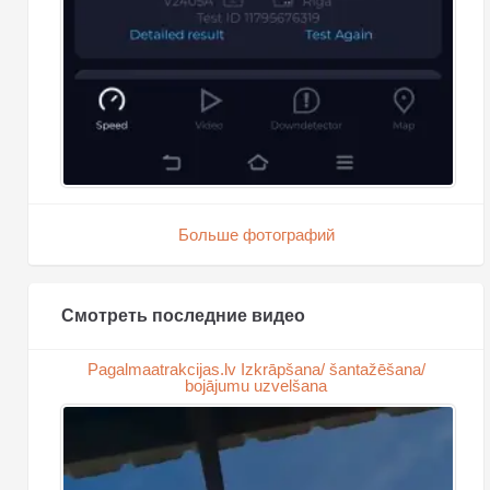
Больше фотографий
Смотреть последние видео
Pagalmaatrakcijas.lv Izkrāpšana/ šantažēšana/
bojājumu uzvelšana