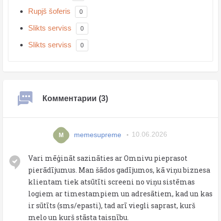
Rupjš šoferis
0
Slikts serviss
0
Slikts serviss
0
Комментарии (3)
memesupreme
10.06.2026
M
Vari mēģināt sazināties ar Omnivu pieprasot
pierādījumus. Man šādos gadījumos, kā viņu biznesa
klientam tiek atsūtīti screeni no viņu sistēmas
logiem ar timestampiem un adresātiem, kad un kas
ir sūtīts (sms/epasti), tad arī viegli saprast, kurš
melo un kurš stāsta taisnību.