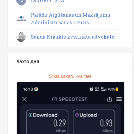
LVJURISTS.LV
L
Parādu Atgūšanas un Maksājumu
Administrēšanas Centrs
Sanda Kraukle zvērināta advokāte
Фото дня
Sliktā sakaru kvalitāte