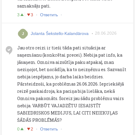
samaksāju pati.
3
3
Ответить
Jolanta Šekstello-Kalandārova
28.06.2026
J
Jau otro reizi ir tieši tāda pati situācija ar
saņemšanu (konkrētai precei). Nebija pat info, ka
jāsaņem. Omniva aizsūtīja paku atpakaļ, man
neziņojot, bet norādīja, ka to neizņēmu es. Sazvanīt
nebija iespējams, jo darba laiks beidzies.
Pārsteidzoši, ka problēmas 26.06.2026. Iepriekšējā
reizē paskaidroja, ka paciņa bija lielāka, nekā
Omniva pakomāts. Šoreiz jau šādu problēmu vairs
nebija. VARBŪT VAJADZĒTU IESAISTĪT
SABIEDRISKOS MEDIJUS, LAI CITI NEIEKUĻAS
ŠĀDĀS PROBLĒMĀS?
0
2
Ответить