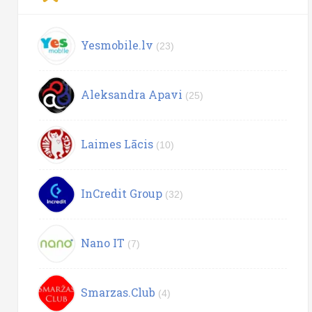
Yesmobile.lv
(23)
Aleksandra Apavi
(25)
Laimes Lācis
(10)
InCredit Group
(32)
Nano IT
(7)
Smarzas.Club
(4)