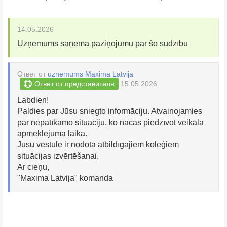
14.05.2026
Uzņēmums saņēma paziņojumu par šo sūdzību
Ответ от
uznemums Maxima Latvija
Ответ от представителя
15.05.2026
Labdien!
Paldies par Jūsu sniegto informāciju. Atvainojamies
par nepatīkamo situāciju, ko nācās piedzīvot veikala
apmeklējuma laikā.
Jūsu vēstule ir nodota atbildīgajiem kolēģiem
situācijas izvērtēšanai.
Ar cieņu,
"Maxima Latvija" komanda