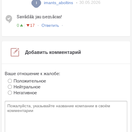
imants_aboltins
30.05.2026
I
Savādāk jau nemācas!
0
17
Ответить
Добавить комментарий
Ваше отношение к жалобе:
Положительное
Нейтральное
Негативное