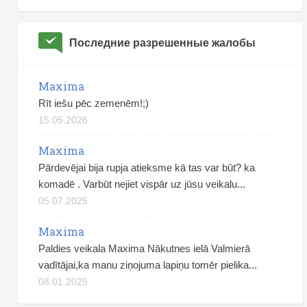
Последние разрешенные жалобы
Maxima
Rīt iešu pēc zemenēm!;)
15.05.2026
Maxima
Pārdevējai bija rupja atieksme kā tas var būt? ka
komadē . Varbūt nejiet vispār uz jūsu veikalu...
05.07.2025
Maxima
Paldies veikala Maxima Nākutnes ielā Valmierā
vadītājai,ka manu ziņojuma lapiņu tomēr pielika...
08.01.2025