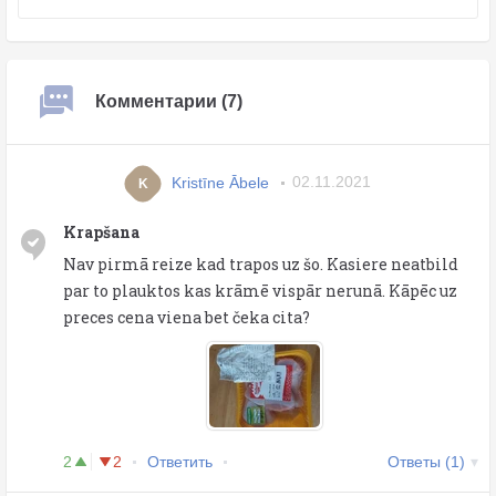
Комментарии (7)
Kristīne Ābele
02.11.2021
K
Krapšana
Nav pirmā reize kad trapos uz šo. Kasiere neatbild
par to plauktos kas krāmē vispār nerunā. Kāpēc uz
preces cena viena bet čeka cita?
2
2
Ответить
Ответы (1)