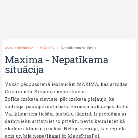
www.sudzibas.lv
MAXIMA
Nepatīkama situācija
Maxima
-
Nepatīkama
situācija
Vakar pēcpusdienā iebraucām MAXIMA, kas atrodas
Cukura ielā. Situācija nepatīkama.
Zolīda izskata sieviete, pēc izskata pieļauju, ka
vadītāja, paaugstinātā balsī zaimoja apkopējas darbu.
Vai klientiem tiešām tas būtu jādzird. Ir problēma ar
darbinieku atrisiniet to privāti, nevis kauniniet kā
skolēnu klientu priekšā. Nebiju vienīgā, kas iepleta
acis un bija nepatīkami šo klausītiesFuj.