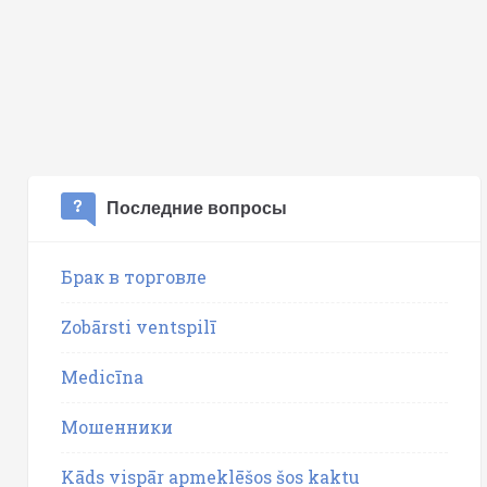
Последние вопросы
Брак в торговле
Zobārsti ventspilī
Medicīna
Мошенники
Kāds vispār apmeklēšos šos kaktu