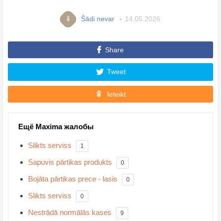
Šādi nevar
14.05.2026
š
Share
Tweet
Ieteikt
Ещё Maxima жалобы
Slikts serviss
1
Sapuvis pārtikas produkts
0
Bojāta pārtikas prece - lasis
0
Slikts serviss
0
Nestrādā normālās kases
9