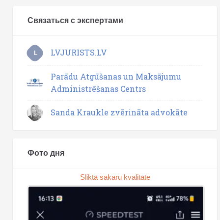
Связаться с экспертами
LVJURISTS.LV
L
Parādu Atgūšanas un Maksājumu
Administrēšanas Centrs
Sanda Kraukle zvērināta advokāte
Фото дня
Sliktā sakaru kvalitāte