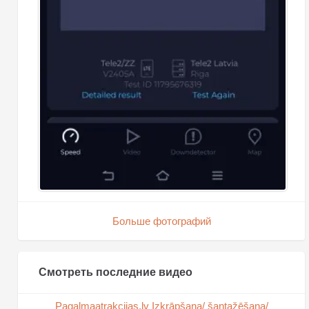
Больше фотографий
Смотреть последние видео
Pagalmaatrakcijas.lv Izkrāpšana/ šantažēšana/