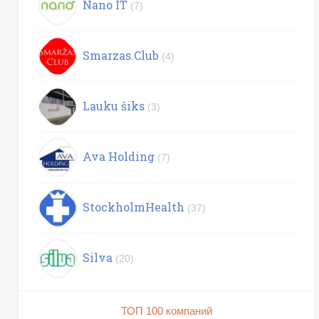
Nano IT
(7)
Smarzas.Club
(4)
Lauku šiks
(3)
Ava Holding
(7)
StockholmHealth
(37)
Silva
(20)
ТОП 100 компаний