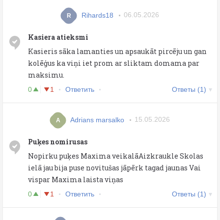
Rihards18
06.05.2026
R
Kasiera atieksmi
Kasieris sāka lamanties un apsaukāt pircēju un gan
kolēģus ka viņi iet prom ar sliktam domama par
maksimu.
0
1
Ответить
Ответы (1)
Adrians marsalko
15.05.2026
A
Puķes nomirusas
Nopirku puķes Maxima veikalāAizkraukle Skolas
ielā jau bija puse novitušas jāpērk tagad jaunas Vai
vispar Maxima laista viņas
0
1
Ответить
Ответы (1)