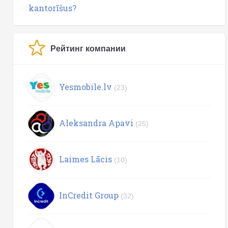
kantorīšus?
Рейтинг компании
Yesmobile.lv
(23)
Aleksandra Apavi
(25)
Laimes Lācis
(10)
InCredit Group
(32)