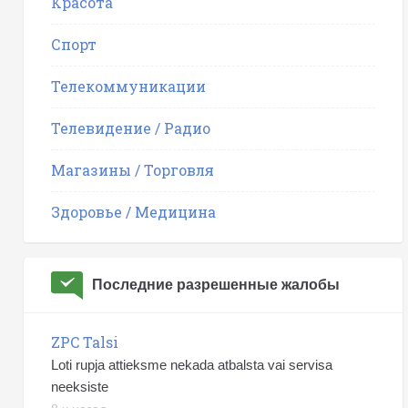
Красота
Спорт
Телекоммуникации
Телевидение / Радио
Магазины / Торговля
Здоровье / Медицина
Последние разрешенные жалобы
ZPC Talsi
Loti rupja attieksme nekada atbalsta vai servisa
neeksiste