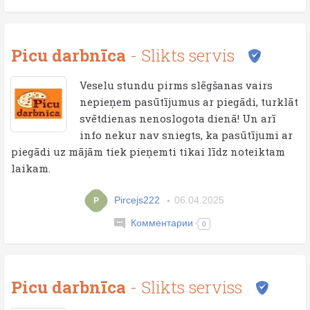
Picu darbnīca
- Slikts servis
Veselu stundu pirms slēgšanas vairs
nepieņem pasūtījumus ar piegādi, turklāt
svētdienas nenoslogota dienā! Un arī
info nekur nav sniegts, ka pasūtījumi ar
piegādi uz mājām tiek pieņemti tikai līdz noteiktam
laikam.
Pircejs222
06.04.2025
P
Комментарии
0
Picu darbnīca
- Slikts serviss