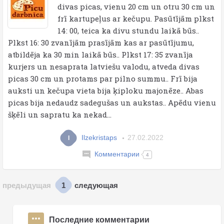
divas picas, vienu 20 cm un otru 30 cm un
frī kartupeļus ar kečupu. Pasūtījām plkst
14: 00, teica ka divu stundu laikā būs..
Plkst 16: 30 zvanījām prasījām kas ar pasūtījumu,
atbildēja ka 30 min laikā būs.. Plkst 17: 35 zvanīja
kurjers un nesaprata latviešu valodu, atveda divas
picas 30 cm un protams par pilno summu.. Frī bija
auksti un kečupa vieta bija ķiploku majonēze.. Abas
picas bija nedaudz sadegušas un aukstas.. Apēdu vienu
šķēli un sapratu ka nekad...
Ilzekristaps
27.02.2022
I
Комментарии
4
1
предыдущая
следующая
Последние комментарии