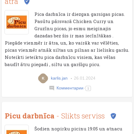
ātra
Pica darbnīca ir diezgan garsigas picas.
Pasūtu pārsvarā Chicken Curry un
Gruzīnu picas, jo esmu meiginajis
dazadas bez šis ir mas iecīnītākas .
Piegāde vienmēr ir ātra, un, ko vairāk var vēlēties,
picas vienmēr atnāk siltas un pilnas ar lielisku garšu.
Noteikti ieteiktu pica darbnīcu visiem, kas vēlas
baudīt ātru piegadi , siltu un garšīgu picu.
karlis.jan
26.01.2024
K
Комментарии
1
Picu darbnīca
- Slikts serviss
Šodien nopirku picinu 19:05 un atnacu