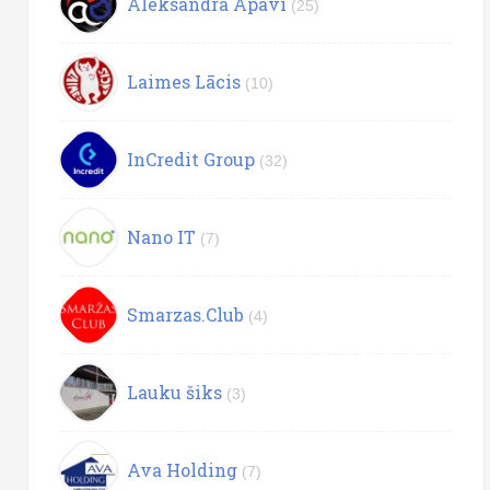
Aleksandra Apavi
(25)
Laimes Lācis
(10)
InCredit Group
(32)
Nano IT
(7)
Smarzas.Club
(4)
Lauku šiks
(3)
Ava Holding
(7)