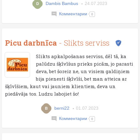
Dambis Bambus
24.07.2023
D
Комментарии
0
Picu darbnīca
- Slikts serviss
Slikts apkalpošanas serviss, dēl tā, ka
palūdzu šķīvīšus prieks picām, jo parasti
deva, bet šoreiz ne, un visiem galdiņiem
bija pienesti šķīvīši, bet man atteica ar
šķīvīšiem, kaut vai jauniem klientiem, deva un
piedāvāja tos. Ludzu labojiet šo!
berni22
01.07.2023
B
Комментарии
0