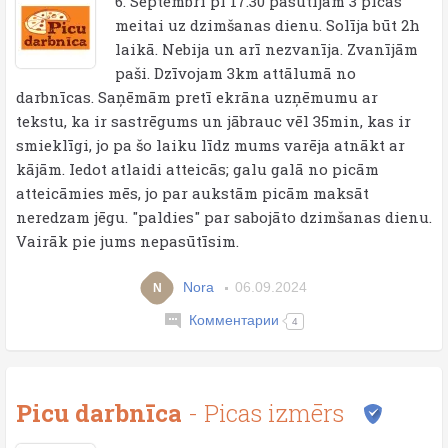
6. Septembrī pl 17.30 pasūtījām 3 picas
meitai uz dzimšanas dienu. Solīja būt 2h
laikā. Nebija un arī nezvanīja. Zvanījām
paši. Dzīvojam 3km attālumā no
darbnīcas. Saņēmām pretī ekrāna uzņēmumu ar
tekstu, ka ir sastrēgums un jābrauc vēl 35min, kas ir
smieklīgi, jo pa šo laiku līdz mums varēja atnākt ar
kājām. Iedot atlaidi atteicās; galu galā no picām
atteicāmies mēs, jo par aukstām picām maksāt
neredzam jēgu. "paldies" par sabojāto dzimšanas dienu.
Vairāk pie jums nepasūtīsim.
Nora
06.09.2024
N
Комментарии
4
Picu darbnīca
- Picas izmērs