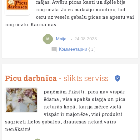
mājas. Atvēru picas kasti un šķēle bija
nogriezta. Ja es maksāju naudiņu, tad
ceru uz veselu gabalu picas ne apestu vai
nogrieztu. Kauna nav.
Maija.
24.08.2023
M
Комментарии
1
Picu darbnīca
- slikts serviss
paņēmām Fiksīti , pica nav vispār
ēdama , visa apakša slapja un pica
neturās kopā , karija mērce vietā
vispār ir majonēze , visi produkti
sagriezti lielos gabalos , drausmas nekad vairs
nenāksim!