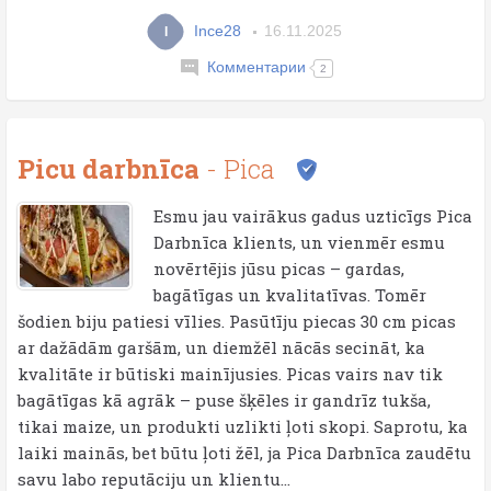
Ince28
16.11.2025
I
Комментарии
2
Picu darbnīca
- Pica
Esmu jau vairākus gadus uzticīgs Pica
Darbnīca klients, un vienmēr esmu
novērtējis jūsu picas – gardas,
bagātīgas un kvalitatīvas. Tomēr
šodien biju patiesi vīlies. Pasūtīju piecas 30 cm picas
ar dažādām garšām, un diemžēl nācās secināt, ka
kvalitāte ir būtiski mainījusies. Picas vairs nav tik
bagātīgas kā agrāk – puse šķēles ir gandrīz tukša,
tikai maize, un produkti uzlikti ļoti skopi. Saprotu, ka
laiki mainās, bet būtu ļoti žēl, ja Pica Darbnīca zaudētu
savu labo reputāciju un klientu...