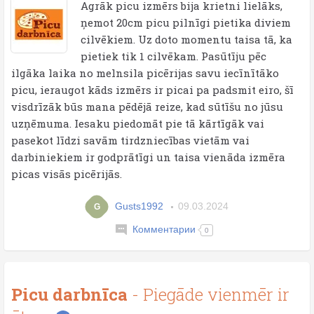
Agrāk picu izmērs bija krietni lielāks,
ņemot 20cm picu pilnīgi pietika diviem
cilvēkiem. Uz doto momentu taisa tā, ka
pietiek tik 1 cilvēkam. Pasūtīju pēc
ilgāka laika no melnsila picērijas savu iecīnītāko
picu, ieraugot kāds izmērs ir picai pa padsmit eiro, šī
visdrīzāk būs mana pēdējā reize, kad sūtīšu no jūsu
uzņēmuma. Iesaku piedomāt pie tā kārtīgāk vai
pasekot līdzi savām tirdzniecības vietām vai
darbiniekiem ir godprātīgi un taisa vienāda izmēra
picas visās picērijās.
Gusts1992
09.03.2024
G
Комментарии
0
Picu darbnīca
- Piegāde vienmēr ir