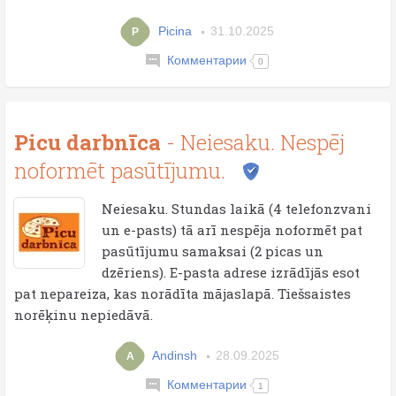
Picina
31.10.2025
P
Комментарии
0
Picu darbnīca
- Neiesaku. Nespēj
noformēt pasūtījumu.
Neiesaku. Stundas laikā (4 telefonzvani
un e-pasts) tā arī nespēja noformēt pat
pasūtījumu samaksai (2 picas un
dzēriens). E-pasta adrese izrādījās esot
pat nepareiza, kas norādīta mājaslapā. Tiešsaistes
norēķinu nepiedāvā.
Andinsh
28.09.2025
A
Комментарии
1