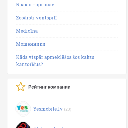
Брак в торговле
Zobārsti ventspilī
Medicīna
Мошенники
Kāds vispār apmeklēšos šos kaktu
kantorīšus?
Рейтинг компании
Yesmobile.lv
(23)