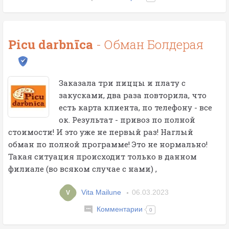
Picu darbnīca
- Обман Болдерая
Заказала три пиццы и плату с
закусками, два раза повторила, что
есть карта клиента, по телефону - все
ок. Результат - привоз по полной
стоимости! И это уже не первый раз! Наглый
обман по полной программе! Это не нормально!
Такая ситуация происходит только в данном
филиале (во всяком случае с нами) ,
Vita Mailune
06.03.2023
V
Комментарии
0