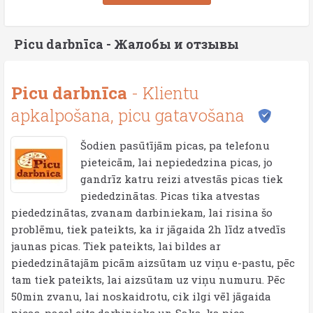
Picu darbnīca - Жалобы и отзывы
Picu darbnīca
- Klientu
apkalpošana, picu gatavošana
Šodien pasūtījām picas, pa telefonu
pieteicām, lai nepiededzina picas, jo
gandrīz katru reizi atvestās picas tiek
piededzinātas. Picas tika atvestas
piededzinātas, zvanam darbiniekam, lai risina šo
problēmu, tiek pateikts, ka ir jāgaida 2h līdz atvedīs
jaunas picas. Tiek pateikts, lai bildes ar
piededzinātajām picām aizsūtam uz viņu e-pastu, pēc
tam tiek pateikts, lai aizsūtam uz viņu numuru. Pēc
50min zvanu, lai noskaidrotu, cik ilgi vēl jāgaida