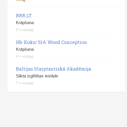
RRR.LT
Krāpšana
3 ч назад
Hb-Koks/ SIA Wood Conception
Krāpšana
4 ч назад
Baltijas Starptautiskā Akadēmija
Slikta izglītības iestāde
7 ч назад