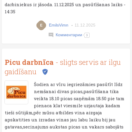
darbiniekus ir jāsoda. 11.12.2025 un pasūtīšanas laiks -
14:35
EmilsVimn
11.12.2025
E
Комментарии
3
Picu darbnīca
- sligts servis ar ilgu
gaidīšanu
Šodien ar vīru iegriezāmies pasūtīt līdz
nemšanai divas picas,pasūtīšana tika
veikta 18.10 picas saņēmām 18.50 pie tam
pienaca klat viesmile uzjautaja kadam
tieši sūtijām,pēc mūsu atbildes vina aizgaja
apskatities un izradas vinas jau labu laiku bij jau
gatavas,secinajums aukstas picas un vakars sabojāts