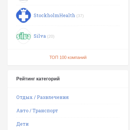
StockholmHealth
(37)
Silva
(20)
ТОП 100 компаний
Рейтинг категорий
Отдых / Развлечения
Авто / Транспорт
Дети