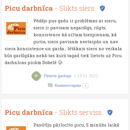
Picu darbnīca
- Slikts siers
Pēdējo pus gadu ir problēmas ar sieru,
siers ir pavisam negaršīgs, rūgts,
konsistence kā siltam biezpienam, kā
putra, siers pavisam nestaipās un nav
siera konsistence un garša , lētākais siers no veikala
būs garšīgāks nekā tas kurš tagad tiek lietots uz Picu
darbnīcas picām Dobelē 🥲
Peteris garkajs
19.01.2023
P
Комментарии
0
Picu darbnīca
- Slikts serviss
Pasūtīju pārlocīto picu, 5 minūšu laikā