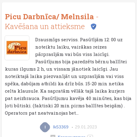
Picu Darbnīca/ Melnsila
-
Kavēšana un attieksme
Drausmīgs serviss. Pasūtījām 12: 00 uz
noteiktu laiku, vairākas reizes
pārprasījām vai būs viss laicīgi.
Pasūtījums bija paredzēts bērnu ballītei
kuras ilgums 2 h, un vissam jānotiek laicīgi. Jau
noteiktajā laika piezvanījāt un uzprasījām vai viss
spēka, dabūjam atbildi ka drīz būs. 15-20 min netika
celta klausule. Ka sapratām vēlāk tajā laika kurjers
pat neizbrauca. Pasūtījumu kavēja 40 minūtes, kas bija
ļoti būtiski. (faktiski 20 min pirms ballītes beigām) .
Operators pat neatvainojas bet...
Ik53369
29.01.2023
I