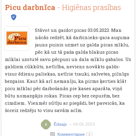
Picu darbnīca
- Higiēnas prasības
Stāvot un gaidot picas 03.05.2023. Man
nācās redzēt, kā darbinieks-gara auguma
jauns puisis uzmet uz galda picas mīklu,
pēc kā uz tā paša galda blakus picas
mīklai uzstutē savu pēcpusi un dala mīklu gabalos. Uz
galdiem cūkkūts, netīrība, neviens novākts galds-
visur ēdienu paliekas, netīrie trauki, salvetes, pilnīgs
bezgaiss. Kaut kā arī nemanīju, ka pirms ķerties klāt
picu mīklai pēc darbošanās pie kases aparāta, viņš
būtu nomazgājis rokas. Picas cep bez cepurēm, bez
cimdiem.. Vienmēr sūtīju ar piegādi, bet paveicās, ka
šoreiz redzēju to visu savām acīm.
Ēdaajs
04.05.2023
ē
Комментарии
0