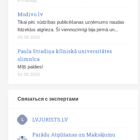
8 ч назад
Modivo.lv
Tikai pēc sūdzības publicēšanas uzņēmums naudas
līdzekļus atgrieza. Šī viennozīmīgi bija pirmā un...
03.08.2026
Paula Stradiņa klīniskā universitātes
slimnīca
Mīļš paldies!
01.08.2026
Связаться с экспертами
LVJURISTS.LV
L
Parādu Atgūšanas un Maksājumu