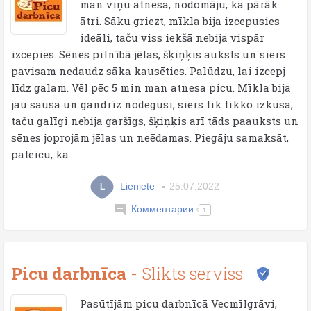
man viņu atnesa, nodomāju, ka pārāk
ātri. Sāku griezt, mīkla bija izcepusies
ideāli, taču viss iekšā nebija vispār
izcepies. Sēnes pilnībā jēlas, šķiņķis auksts un siers
pavisam nedaudz sāka kausēties. Palūdzu, lai izcepj
līdz galam. Vēl pēc 5 min man atnesa picu. Mīkla bija
jau sausa un gandrīz nodegusi, siers tik tikko izkusa,
taču galīgi nebija garšīgs, šķiņķis arī tāds paauksts un
sēnes joprojām jēlas un neēdamas. Piegāju samaksāt,
pateicu, ka...
Lieniete
25.07.2022
L
Комментарии
1
Picu darbnīca
- Slikts serviss
Pasūtījām picu darbnīcā Vecmīlgrāvi,