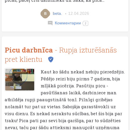
picas, paceļ cits darbinieks un Saka, ka pica...
beta.
12.04.2026
B
Комментарии
2
Picu darbnīca
- Rupja izturēšanās
pret klientu
Kaut ko šādu nekad nebiju pieredzējis.
Pēdējo reizi biju pirms 7 gadiem, bija
mīļākā picērija. Pasūtiju picu -
pasūtīšanas laikā, darbiniece man
atbildēja rupji paaugstinātā tonī. Pilnīgi gribējas
nolamāt tur pat uz vietas. Sabojāja garastāvokli uz
visu dienu. Es nekad nerakstu sūcības, bet šis bija par
traku! Pica pati par sevi bija garšīga, par to sūdzēties
nevar, taču par šādu attieksmi manuprāt uzņēmuma