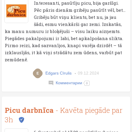
Interesanti, pasūtīju picu, bija garšīgi.
Pēc pāris dienām gribēju pasūtīt vēl, bet...
Gribēju būt viņu klients, bet nu, ja jau
šādi, esmu vienkārši gar zemi. Izskatās,
ka manu numuru ir bloķējuši – visu laiku aizņemts.
Piegādes pakalpojumi ir labi, bet apkalpošana slikta.
Pirmo reizi, kad sazvanījos, knapi varēja dzirdēt – tā
izklausījās, it kā viņi strādātu zem ūdens, varbūt pat
zemūdenē.
Edgars Cīrulis
09.12.2024
E
Комментарии
0
Picu darbnīca
- Kavēta piegāde par
3h