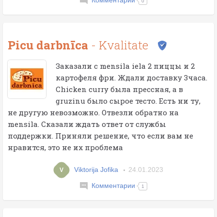
Комментарии
0
Picu darbnīca
- Kvalitate
Заказали с mensila iela 2 пиццы и 2
картофеля фри. Ждали доставку 3часа.
Chicken curry была прессная, а в
gruzinu было сырое тесто. Есть ни ту,
не другую невозможно. Отвезли обратно на
mensila. Сказали ждать ответ от службы
поддержки. Приняли решение, что если вам не
нравится, это не их проблема
Viktorija Jofika
24.01.2023
V
Комментарии
1