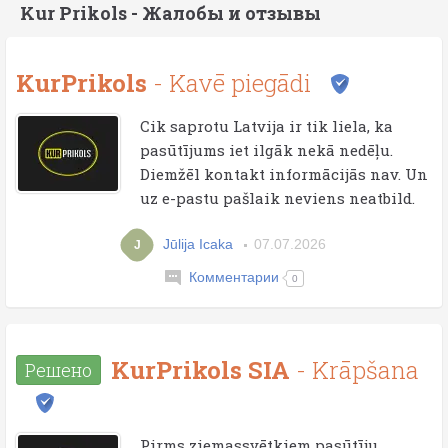
Kur Prikols - Жалобы и отзывы
KurPrikols
- Kavē piegādi
Cik saprotu Latvija ir tik liela, ka
pasūtījums iet ilgāk nekā nedēļu.
Diemžēl kontakt informācijās nav. Un
uz e-pastu pašlaik neviens neatbild.
Jūlija Icaka
07.07.2026
J
Комментарии
0
KurPrikols SIA
- Krāpšana
Решено
Pirms ziemassvētkiem pasūtīju