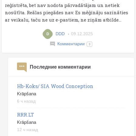
reģistrēta, bet nav nodota pārvadātājam un netiek
nosūtīta. Reālas piegādes nav. Es mēģināju sazināties
ar veikalu, taču ne uz e-pastiem, ne ziņām atbilde...
DDD
09.12.2025
D
Комментарии
3
Последние комментарии
Hb-Koks/ SIA Wood Conception
Krāpšana
6 ч назад
RRR.LT
Krāpšana
12 ч назад