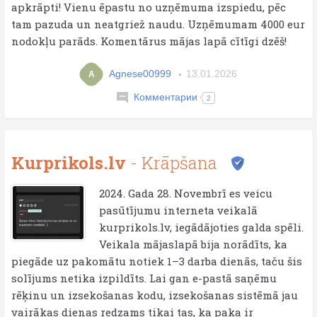
apkrāpti! Vienu ēpastu no uzņēmuma izspiedu, pēc
tam pazuda un neatgriež naudu. Uzņēmumam 4000 eur
nodokļu parāds. Komentārus mājas lapā cītīgi dzēš!
Agnese00999
13.01.2026
A
Комментарии
2
Kurprikols.lv
- Krāpšana
2024. Gada 28. Novembrī es veicu
pasūtījumu interneta veikalā
kurprikols.lv, iegādājoties galda spēli.
Veikala mājaslapā bija norādīts, ka
piegāde uz pakomātu notiek 1–3 darba dienās, taču šis
solījums netika izpildīts. Lai gan e-pastā saņēmu
rēķinu un izsekošanas kodu, izsekošanas sistēmā jau
vairākas dienas redzams tikai tas, ka paka ir