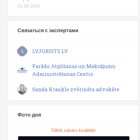
01.08.2026
Связаться с экспертами
LVJURISTS.LV
L
Parādu Atgūšanas un Maksājumu
Administrēšanas Centrs
Sanda Kraukle zvērināta advokāte
Фото дня
Sliktā sakaru kvalitāte