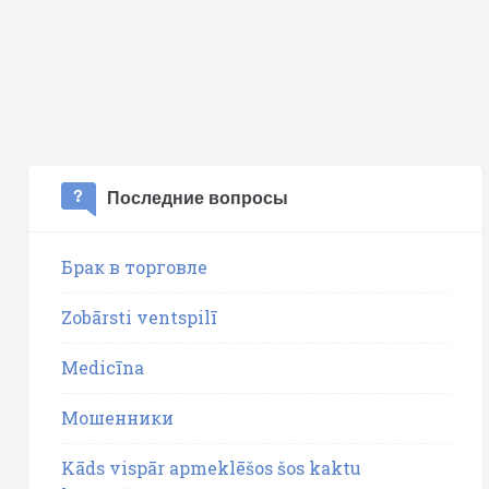
Последние вопросы
Брак в торговле
Zobārsti ventspilī
Medicīna
Мошенники
Kāds vispār apmeklēšos šos kaktu