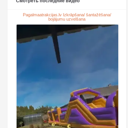
Смотреть последние видео
Pagalmaatrakcijas.lv Izkrāpšana/ šantažēšana/
bojājumu uzvelšana