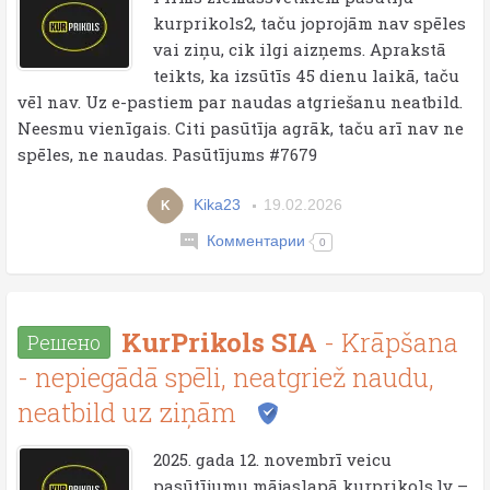
kurprikols2, taču joprojām nav spēles
vai ziņu, cik ilgi aizņems. Aprakstā
teikts, ka izsūtīs 45 dienu laikā, taču
vēl nav. Uz e-pastiem par naudas atgriešanu neatbild.
Neesmu vienīgais. Citi pasūtīja agrāk, taču arī nav ne
spēles, ne naudas. Pasūtījums #7679
Kika23
19.02.2026
K
Комментарии
0
KurPrikols SIA
- Krāpšana
Решено
- nepiegādā spēli, neatgriež naudu,
neatbild uz ziņām
2025. gada 12. novembrī veicu
pasūtījumu mājaslapā kurprikols.lv –