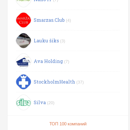
Smarzas.Club
(4)
Lauku šiks
(3)
Ava Holding
(7)
StockholmHealth
(37)
Silva
(20)
ТОП 100 компаний