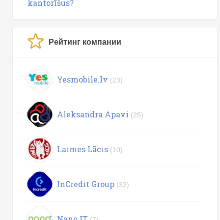
kantorīšus?
Рейтинг компании
Yesmobile.lv
(23)
Aleksandra Apavi
(25)
Laimes Lācis
(10)
InCredit Group
(32)
Nano IT
(7)