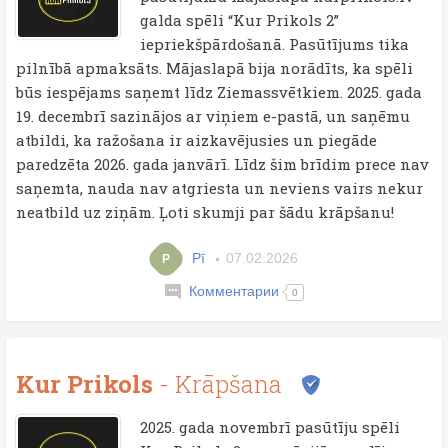
galda spēli “Kur Prikols 2”
iepriekšpārdošanā. Pasūtījums tika
pilnībā apmaksāts. Mājaslapā bija norādīts, ka spēli
būs iespējams saņemt līdz Ziemassvētkiem. 2025. gada
19. decembrī sazinājos ar viņiem e-pastā, un saņēmu
atbildi, ka ražošana ir aizkavējusies un piegāde
paredzēta 2026. gada janvārī. Līdz šim brīdim prece nav
saņemta, nauda nav atgriesta un neviens vairs nekur
neatbild uz ziņām. Ļoti skumji par šādu krāpšanu!
Pī
07.02.2026
P
Комментарии
0
Kur Prikols
- Krāpšana
2025. gada novembrī pasūtīju spēli