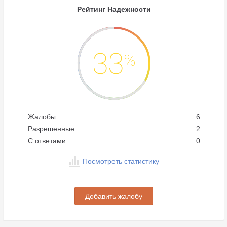
Рейтинг Надежности
33
%
Жалобы
6
Разрешенные
2
C ответами
0
Посмотреть статистику
Добавить жалобу