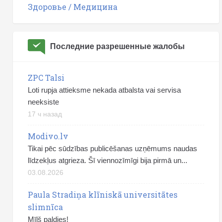
Здоровье / Медицина
Последние разрешенные жалобы
ZPC Talsi
Loti rupja attieksme nekada atbalsta vai servisa
neeksiste
17 ч назад
Modivo.lv
Tikai pēc sūdzības publicēšanas uzņēmums naudas
līdzekļus atgrieza. Šī viennozīmīgi bija pirmā un...
03.08.2026
Paula Stradiņa klīniskā universitātes
slimnīca
Mīļš paldies!