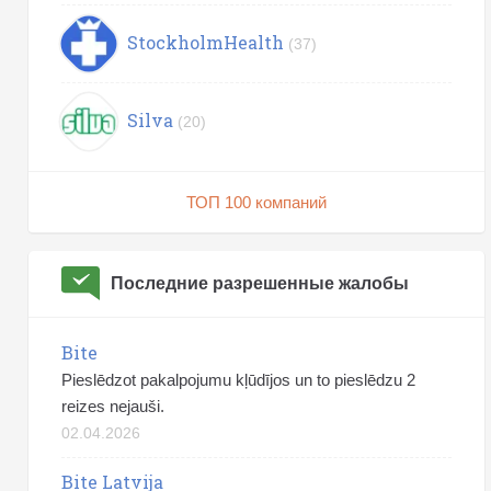
StockholmHealth
(37)
Silva
(20)
ТОП 100 компаний
Последние разрешенные жалобы
Bite
Pieslēdzot pakalpojumu kļūdījos un to pieslēdzu 2
reizes nejauši.
02.04.2026
Bite Latvija