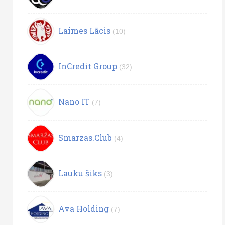
Laimes Lācis
(10)
InCredit Group
(32)
Nano IT
(7)
Smarzas.Club
(4)
Lauku šiks
(3)
Ava Holding
(7)