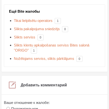
Ещё Bite жалобы
Tikai lielpilsētu operators
1
Slikta pakalpojuma sniedzējs
0
Slikts serviss
0
Slikts klentu apkalpošanas serviss Bites salonā
"ORIGO"
1
Nožēlojams serviss, slikts pārklājums
0
Добавить комментарий
Ваше отношение к жалобе:
Положительное