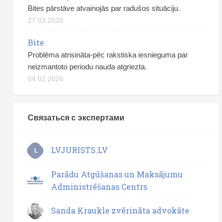
Bites pārstāve atvainojās par radušos situāciju.
27.03.2026
Bite
Problēma atrisināta-pēc rakstiska iesnieguma par
neizmantoto periodu nauda atgriezta.
04.02.2026
Связаться с экспертами
LVJURISTS.LV
L
Parādu Atgūšanas un Maksājumu
Administrēšanas Centrs
Sanda Kraukle zvērināta advokāte