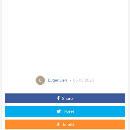
EvgenDen
06.06.2026
E
Share
Tweet
Ieteikt