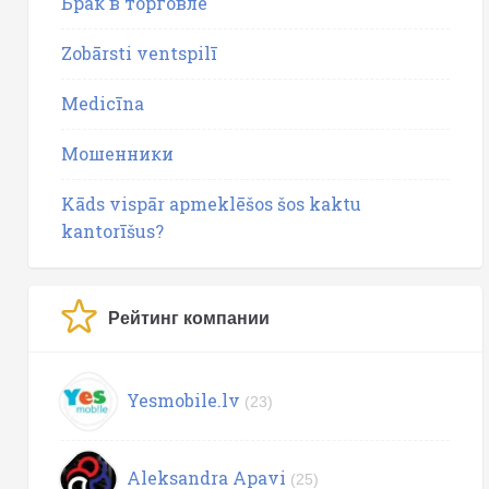
Брак в торговле
Zobārsti ventspilī
Medicīna
Мошенники
Kāds vispār apmeklēšos šos kaktu
kantorīšus?
Рейтинг компании
Yesmobile.lv
(23)
Aleksandra Apavi
(25)