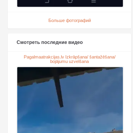
Больше фотографий
Смотреть последние видео
Pagalmaatrakcijas.lv Izkrāpšana/ šantažēšana/
bojājumu uzvelšana