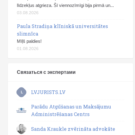
līdzekļus atgrieza. Šī viennozīmīgi bija pirmā un...
03.08.2026
Paula Stradiņa klīniskā universitātes
slimnīca
Mīļš paldies!
01.08.2026
Связаться с экспертами
LVJURISTS.LV
L
Parādu Atgūšanas un Maksājumu
Administrēšanas Centrs
Sanda Kraukle zvērināta advokāte