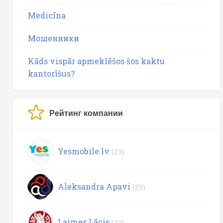
Medicīna
Мошенники
Kāds vispār apmeklēšos šos kaktu
kantorīšus?
Рейтинг компании
Yesmobile.lv
(23)
Aleksandra Apavi
(25)
Laimes Lācis
(10)