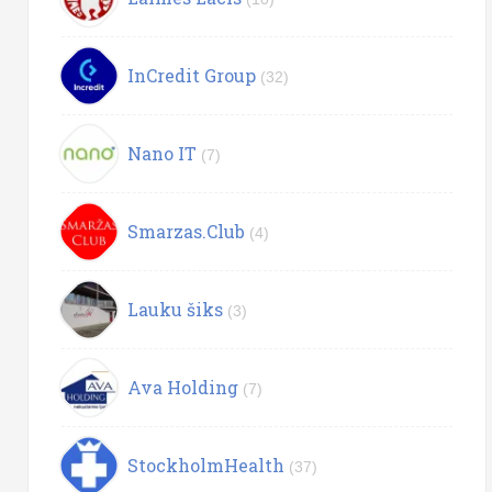
InCredit Group
(32)
Nano IT
(7)
Smarzas.Club
(4)
Lauku šiks
(3)
Ava Holding
(7)
StockholmHealth
(37)