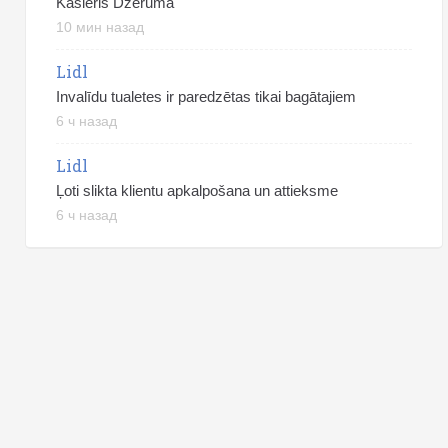
Kasieris Dzērumā
10 мин назад
Lidl
Invalīdu tualetes ir paredzētas tikai bagātajiem
6 ч назад
Lidl
Ļoti slikta klientu apkalpošana un attieksme
6 ч назад