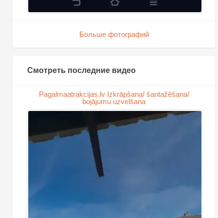
Больше фотографий
Смотреть последние видео
Pagalmaatrakcijas.lv Izkrāpšana/ šantažēšana/
bojājumu uzvelšana