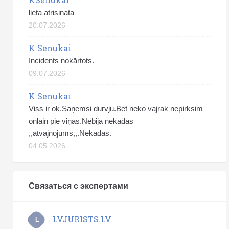
lieta atrisinata
20.07.2026
K Senukai
Incidents nokārtots.
09.07.2026
K Senukai
Viss ir ok.Saņemsi durvju.Bet neko vajrak nepirksim
onlain pie viņas.Nebija nekadas
,,atvajnojums,,.Nekadas.
04.05.2026
Связаться с экспертами
LVJURISTS.LV
L