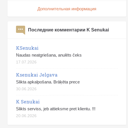
Дополнительная информация
Последние комментарии K Senukai
KSenukai
Naudas neatgriešana, anulēts čeks
17.07.2026
Ksenukai Jelgava
Slikta apkalpošana. Brāķēta prece
30.06.2026
K Senukai
Slikts serviss, jeb attieksme pret klientu. !!!
20.06.2026