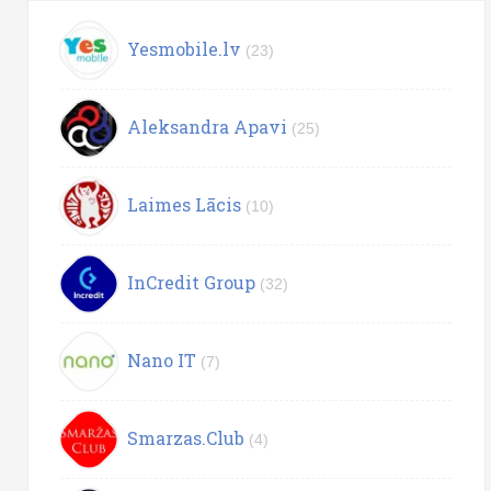
Yesmobile.lv
(23)
Aleksandra Apavi
(25)
Laimes Lācis
(10)
InCredit Group
(32)
Nano IT
(7)
Smarzas.Club
(4)