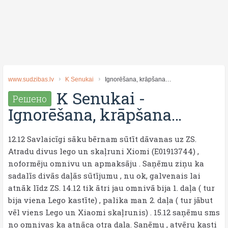
www.sudzibas.lv
K Senukai
Ignorēšana, krāpšana…
K Senukai
-
Решено
Ignorēšana, krāpšana…
12.12 Savlaicĩgi sāku bērnam sūtīt dāvanas uz ZS.
Atradu divus lego un skaļruni Xiomi (E01913744) ,
noformēju omnivu un apmaksāju . Saņēmu ziņu ka
sadalīs divās daļās sūtījumu , nu ok, galvenais lai
atnāk līdz ZS. 14.12 tik ātri jau omnivā bija 1. daļa ( tur
bija viena Lego kastīte) , palika man 2. daļa ( tur jābut
vēl viens Lego un Xiaomi skaļrunis) . 15.12 saņēmu sms
no omnivas ka atnāca otra daļa. Saņēmu , atvēru kasti