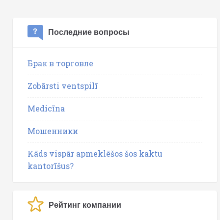
Последние вопросы
Брак в торговле
Zobārsti ventspilī
Medicīna
Мошенники
Kāds vispār apmeklēšos šos kaktu
kantorīšus?
Рейтинг компании