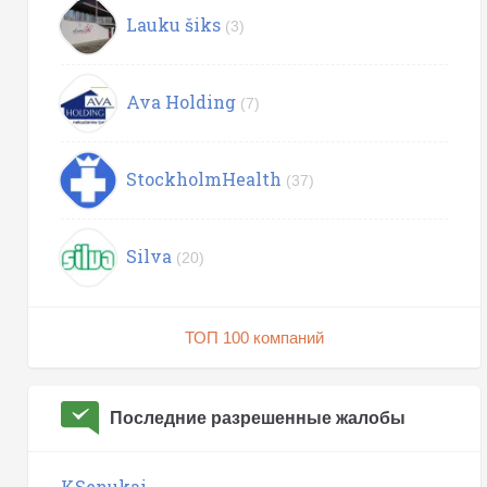
Lauku šiks
(3)
Ava Holding
(7)
StockholmHealth
(37)
Silva
(20)
ТОП 100 компаний
Последние разрешенные жалобы
KSenukai