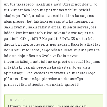
un tur tikai lego , skaļruņa nav! Uzreiz nobildeju , jo
tur kur atnāca lego tur pat vietas nebūtu priekš
skaļruņa. Tukš, atnāca uz email rekins ka saņemu
abas preces , bet faktiski es saprotu ka nesaņēmu.
Sāku zvanīt , sāku rakstīt email klientu servis , bez
kādas konkretas info tikai raksta “ atvainojiet un
gaidiet” . Cik gaidīt ? Ko gaidīt ? Drīz ZS un tur būs
daudz brīvdienu neviens nestradās… Rakstu atkal lai
konkrētu info iedot , ingorēšana. Man ir jautājums ta
kā otra daļa nāca no Ozols veikala nevar
inventarizāciju uztaisīt uz šo preci un redzēt ka jums
ir faktiski vairāk prece nekā skaitās. Jo es visu
apmaksāju ! Pēc kastes ir redzams ka tur tikai lego
plānots… Drausmīga pieredze un drausmīga
pirmssvētku attiecība , vienkārši ignorēt!
18.12.2025
Uzņēmums saņēma paziņojumu par šo sūdzību