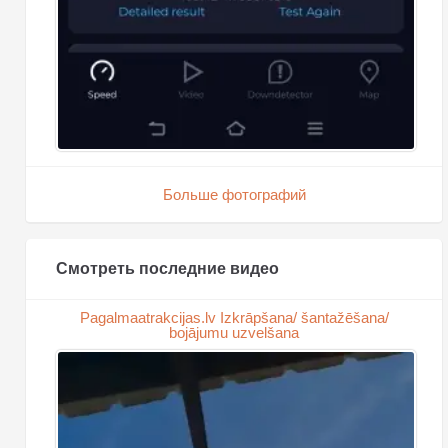
Больше фотографий
Смотреть последние видео
Pagalmaatrakcijas.lv Izkrāpšana/ šantažēšana/
bojājumu uzvelšana