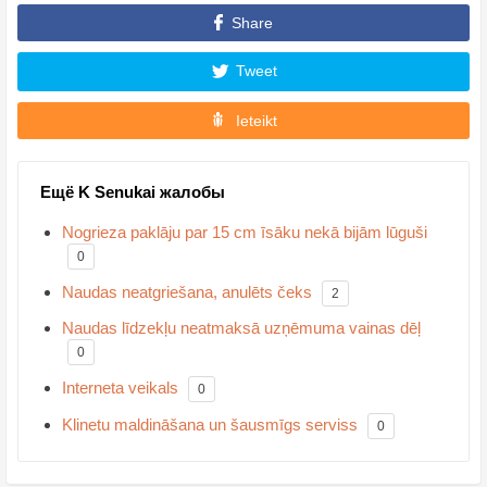
Share
Tweet
Ieteikt
Ещё K Senukai жалобы
Nogrieza paklāju par 15 cm īsāku nekā bijām lūguši
0
Naudas neatgriešana, anulēts čeks
2
Naudas līdzekļu neatmaksā uzņēmuma vainas dēļ
0
Interneta veikals
0
Klinetu maldināšana un šausmīgs serviss
0