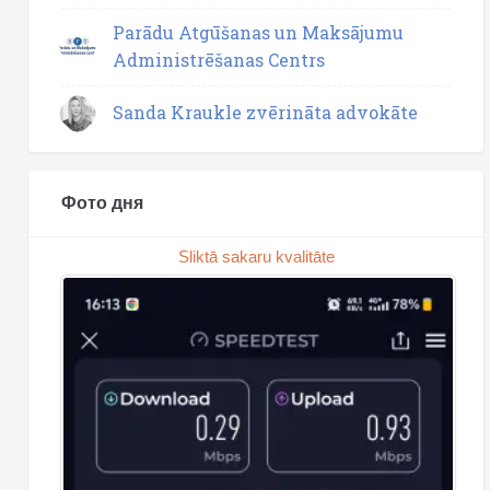
Parādu Atgūšanas un Maksājumu
Administrēšanas Centrs
Sanda Kraukle zvērināta advokāte
Фото дня
Sliktā sakaru kvalitāte