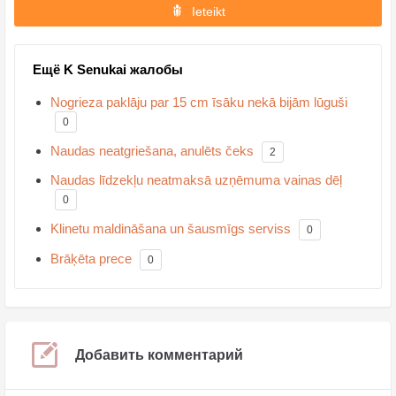
Ieteikt
Ещё K Senukai жалобы
Nogrieza paklāju par 15 cm īsāku nekā bijām lūguši
0
Naudas neatgriešana, anulēts čeks
2
Naudas līdzekļu neatmaksā uzņēmuma vainas dēļ
0
Klinetu maldināšana un šausmīgs serviss
0
Brāķēta prece
0
Добавить комментарий