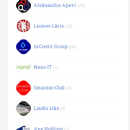
Aleksandra Apavi
(25)
Laimes Lācis
(10)
InCredit Group
(32)
Nano IT
(7)
Smarzas.Club
(4)
Lauku šiks
(3)
Ava Holding
(7)