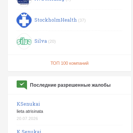
StockholmHealth
(37)
Silva
(20)
ТОП 100 компаний
Последние разрешенные жалобы
KSenukai
lieta atrisinata
20.07.2026
K Senukai