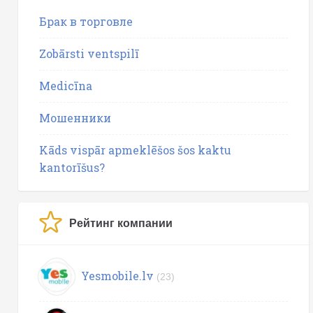
Брак в торговле
Zobārsti ventspilī
Medicīna
Мошенники
Kāds vispār apmeklēšos šos kaktu
kantorīšus?
Рейтинг компании
Yesmobile.lv
(23)