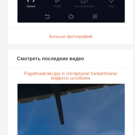
Больше фотографий
Смотреть последние видео
Pagalmaatrakcijas.lv Izkrāpšana/ šantažēšana/
bojājumu uzvelšana