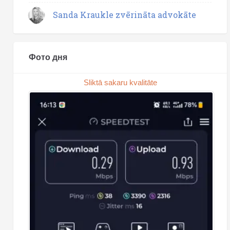
Sanda Kraukle zvērināta advokāte
Фото дня
Sliktā sakaru kvalitāte