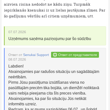
aizvien risina nedodot ne kādu ziņu. Turpmāk
iepirkšanās ksenukai ir uz lielas jautājuma zīmes. Par
šo gadījumu vēstīšu arī citiem uzņēmumiem, utt.
07.07.2026
Uzņēmums saņēma paziņojumu par šo sūdzību
Ответ от
Senukai Support
Ответ от представителя
08.07.2026
Labdien!
Atvainojamies par radušos situāciju un sagādātajām
neērtībām.
Pirms Jūsu pasūtījuma izsūtīšanas viena no
pasūtītajām precēm tika bojāta, un diemžēl noliktavā
vairs nebija pieejama cita šīs preces vienība.
Atvainojamies, ka par šo situāciju Jūs netikāt
informēts uzreiz.
Redzam, ka ar mums sazinājāties 06.07., un šobrīd