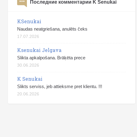
Последние комментарии K Senukai
KSenukai
Naudas neatgriešana, anulēts čeks
17.07.2026
Ksenukai Jelgava
Slikta apkalpošana. Brāķēta prece
30.06.2026
K Senukai
Slikts serviss, jeb attieksme pret klientu. !!!
20.06.2026