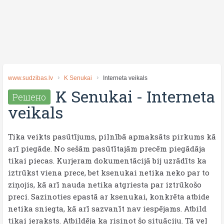
www.sudzibas.lv
K Senukai
Interneta veikals
K Senukai
-
Interneta
Решено
veikals
Tika veikts pasūtījums, pilnībā apmaksāts pirkums kā
arī piegāde. No sešām pasūtītajām precēm piegādāja
tikai piecas. Kurjeram dokumentācijā bij uzrādīts ka
iztrūkst viena prece, bet ksenukai netika neko par to
ziņojis, kā arī nauda netika atgriesta par iztrūkošo
preci. Sazinoties epastā ar ksenukai, konkrēta atbide
netika sniegta, kā arī sazvanīt nav iespējams. Atbild
tikai ieraksts. Atbildēja ka risinot šo situāciju. Tā vel