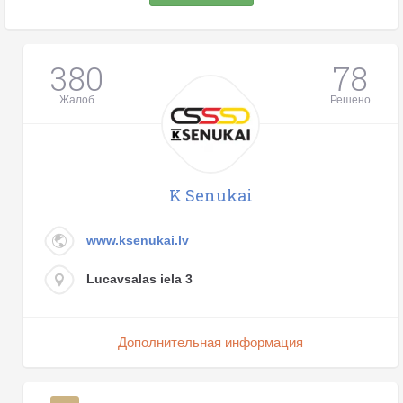
380
78
Жалоб
Решено
K Senukai
www.ksenukai.lv
Lucavsalas iela 3
Дополнительная информация