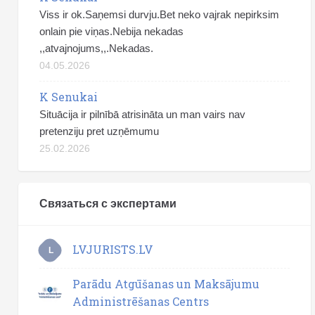
Viss ir ok.Saņemsi durvju.Bet neko vajrak nepirksim
onlain pie viņas.Nebija nekadas
,,atvajnojums,,.Nekadas.
04.05.2026
K Senukai
Situācija ir pilnībā atrisināta un man vairs nav
pretenziju pret uzņēmumu
25.02.2026
Связаться с экспертами
LVJURISTS.LV
L
Parādu Atgūšanas un Maksājumu
Administrēšanas Centrs