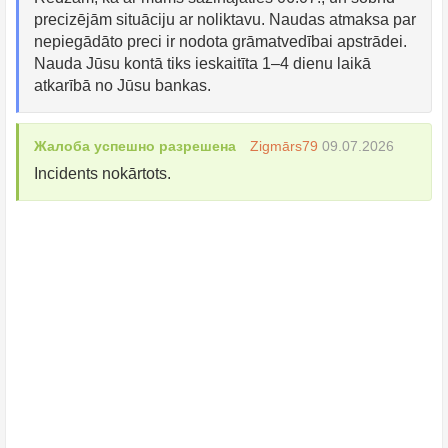
precizējām situāciju ar noliktavu. Naudas atmaksa par
nepiegādāto preci ir nodota grāmatvedībai apstrādei.
Nauda Jūsu kontā tiks ieskaitīta 1–4 dienu laikā
atkarībā no Jūsu bankas.
Жалоба успешно разрешена
Zigmārs79
09.07.2026
Incidents nokārtots.