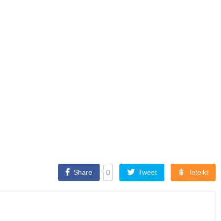
Share
0
Tweet
Ieteikt