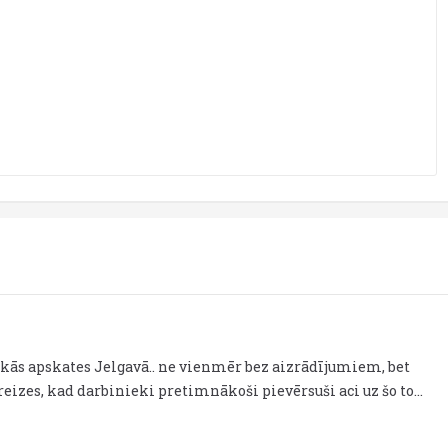
kās apskates Jelgavā.. ne vienmēr bez aizrādījumiem, bet
eizes, kad darbinieki pretimnākoši pievērsuši aci uz šo to...