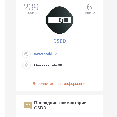
239
6
Жалоб
Решено
CSDD
www.csdd.lv
Bauskas iela 86
Дополнительная информация
Последние комментарии
CSDD