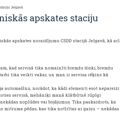
staciju Jelgavā
niskās apskates staciju
iskās apskates noraidījumu CSDD stacijā Jelgavā, kā arī
 tam, kad servisā tika nomainīti bremžu diski, bremžu
rbi tika veikti vakar, un man ir servisa rēķins kā
a automašīnu, norādot, ka kādi elementi esot nepareizi
ežoties servisā, mehāniķi manā klātbūtnē rūpīgi
nekādas noplūdes vai bojājumus. Tika paskaidrots, ka
as mitruma pēdas, kas tika notīrītas ar gaisu — nekādas