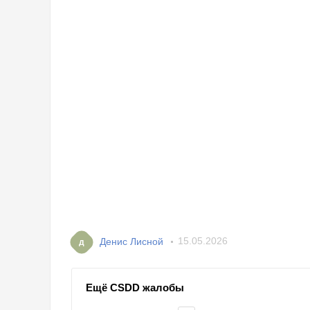
Денис Лисной
15.05.2026
д
Ещё CSDD жалобы