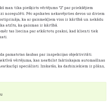
kš man tika piešķirts vērtējums “2” par priekšējiem
izi noregulēti. Pēc apskates nekavējoties devos uz diviem
pstiprināja, ka ar gaismekļiem viss ir kārtībā un nekādu
a atzīts, ka gaismas ir kārtībā.
ēr tas liecina par atkārtotu praksi, kad klienti tiek
ati.
a pamatotas šaubas par inspekcijas objektivitāti.
jektīvā vērtējuma, kas neatbilst faktiskajam automašīnas
atkarīgi speciālisti. Izskatās, ka darbiniekiem ir plāns,
bu