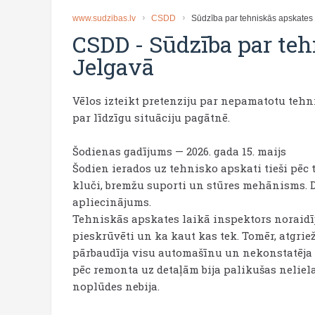
www.sudzibas.lv
CSDD
Sūdzība par tehniskās apskates 
CSDD
-
Sūdzība par teh
Jelgavā
Vēlos izteikt pretenziju par nepamatotu tehn
par līdzīgu situāciju pagātnē.
Šodienas gadījums — 2026. gada 15. maijs
Šodien ierados uz tehnisko apskati tieši pēc
kluči, bremžu suporti un stūres mehānisms. Da
apliecinājums.
Tehniskās apskates laikā inspektors noraidīj
pieskrūvēti un ka kaut kas tek. Tomēr, atgri
pārbaudīja visu automašīnu un nekonstatēja 
pēc remonta uz detaļām bija palikušas neliel
noplūdes nebija.