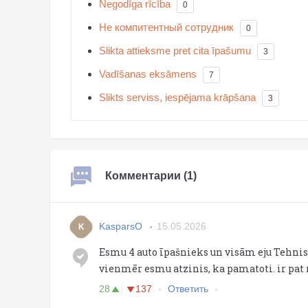
Negodīga rīcība
0
Не компитентный сотрудник
0
Slikta attieksme pret cita īpašumu
3
Vadīšanas eksāmens
7
Slikts serviss, iespējama krāpšana
3
Комментарии (1)
KasparsO
15.05.2026
K
Esmu 4 auto īpašnieks un visām eju Tehnis
vienmēr esmu atzinis, ka pamatoti. ir pat r
28
137
Ответить