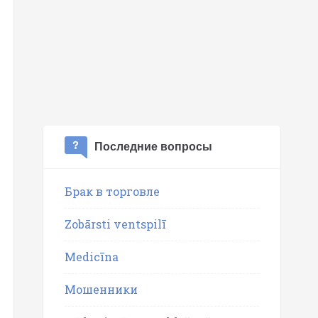
Последние вопросы
Брак в торговле
Zobārsti ventspilī
Medicīna
Мошенники