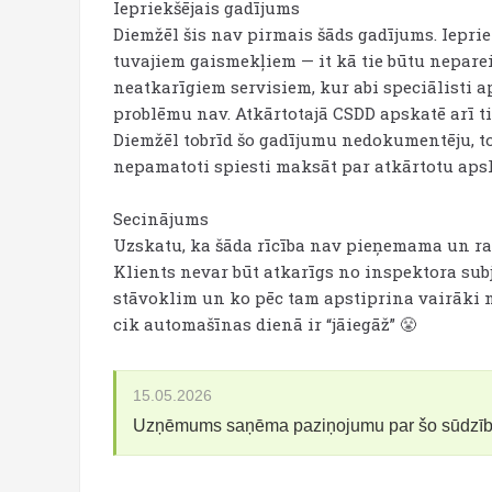
Iepriekšējais gadījums
Diemžēl šis nav pirmais šāds gadījums. Ieprie
tuvajiem gaismekļiem — it kā tie būtu nepare
neatkarīgiem servisiem, kur abi speciālisti a
problēmu nav. Atkārtotajā CSDD apskatē arī tik
Diemžēl tobrīd šo gadījumu nedokumentēju, tom
nepamatoti spiesti maksāt par atkārtotu apsk
Secinājums
Uzskatu, ka šāda rīcība nav pieņemama un rad
Klients nevar būt atkarīgs no inspektora sub
stāvoklim un ko pēc tam apstiprina vairāki ne
cik automašīnas dienā ir “jāiegāž” 😤
15.05.2026
Uzņēmums saņēma paziņojumu par šo sūdzī