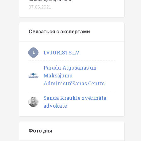
07.06.2021
Связаться с экспертами
LVJURISTS.LV
L
Parādu Atgūšanas un
Maksājumu
Administrēšanas Centrs
Sanda Kraukle zvērināta
advokāte
Фото дня