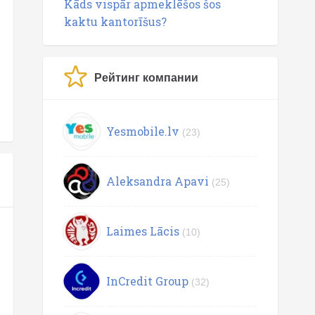
Kāds vispār apmeklēšos šos
kaktu kantorīšus?
Рейтинг компании
Yesmobile.lv
(23)
Aleksandra Apavi
(25)
Laimes Lācis
(10)
InCredit Group
(32)