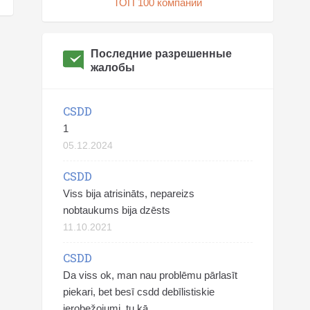
ТОП 100 компаний
Последние разрешенные
жалобы
CSDD
1
05.12.2024
CSDD
Viss bija atrisināts, nepareizs
nobtaukums bija dzēsts
11.10.2021
CSDD
Da viss ok, man nau problēmu pārlasīt
piekari, bet besī csdd debīlistiskie
ierobežojumi, tu kā...