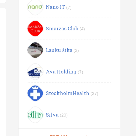
Nano IT
(7)
Smarzas.Club
(4)
Lauku šiks
(3)
Ava Holding
(7)
StockholmHealth
(37)
Silva
(20)