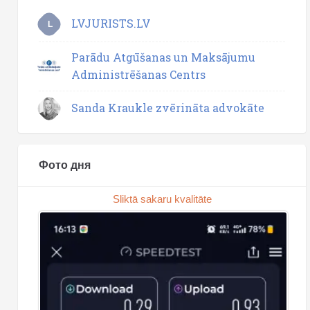
LVJURISTS.LV
L
Parādu Atgūšanas un Maksājumu
Administrēšanas Centrs
Sanda Kraukle zvērināta advokāte
Фото дня
Sliktā sakaru kvalitāte