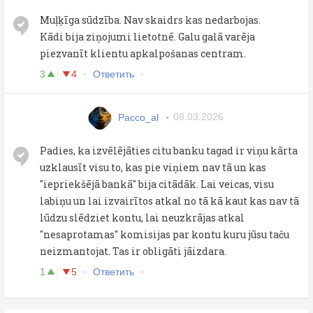
Muļķīga sūdzība. Nav skaidrs kas nedarbojas.
Kādi bija ziņojumi lietotnē. Galu galā varēja
piezvanīt klientu apkalpošanas centram.
3
4
Ответить
Pacco_al
08.03.2026
Padies, ka izvēlējāties citu banku tagad ir viņu kārta
uzklausīt visu to, kas pie viņiem nav tā un kas
"iepriekšējā bankā" bija citādāk. Lai veicas, visu
labiņu un lai izvairītos atkal no tā kā kaut kas nav tā
lūdzu slēdziet kontu, lai neuzkrājas atkal
"nesaprotamas" komisijas par kontu kuru jūsu taču
neizmantojat. Tas ir obligāti jāizdara.
1
5
Ответить