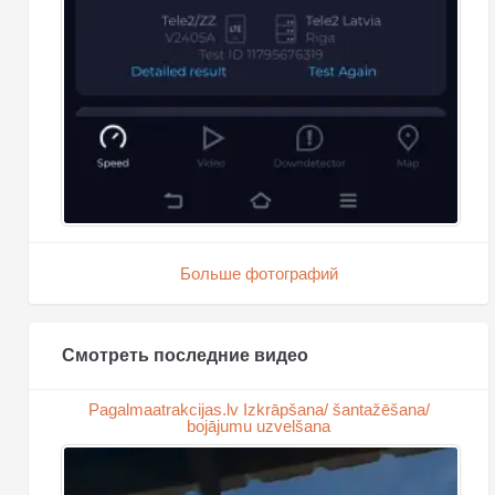
Больше фотографий
Смотреть последние видео
Pagalmaatrakcijas.lv Izkrāpšana/ šantažēšana/
bojājumu uzvelšana