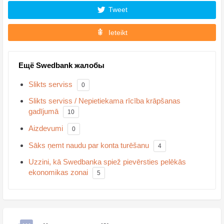
Tweet
Ieteikt
Ещё Swedbank жалобы
Slikts serviss
0
Slikts serviss / Nepietiekama rīcība krāpšanas
gadījumā
10
Aizdevumi
0
Sāks ņemt naudu par konta turēšanu
4
Uzzini, kā Swedbanka spiež pievērsties pelēkās
ekonomikas zonai
5