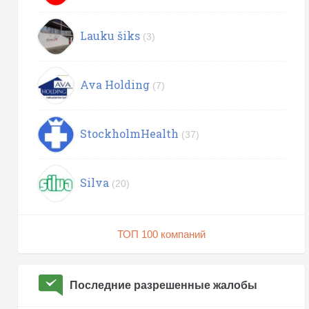
Lauku šiks
(3)
Ava Holding
(7)
StockholmHealth
(37)
Silva
(20)
ТОП 100 компаний
Последние разрешенные жалобы