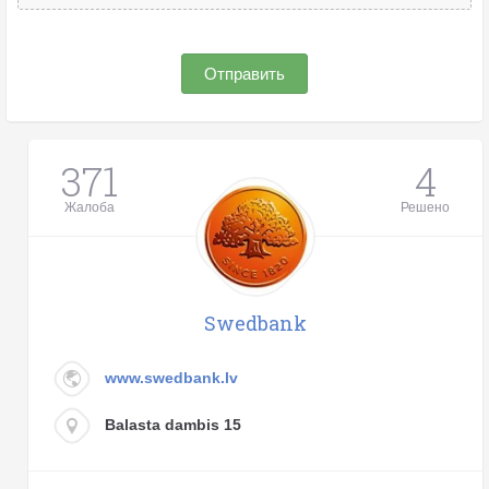
Отправить
371
4
Жалоба
Решено
Swedbank
www.swedbank.lv
Balasta dambis 15