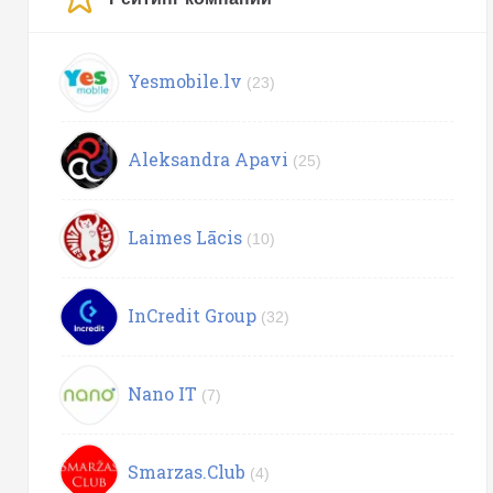
Yesmobile.lv
(23)
Aleksandra Apavi
(25)
Laimes Lācis
(10)
InCredit Group
(32)
Nano IT
(7)
Smarzas.Club
(4)