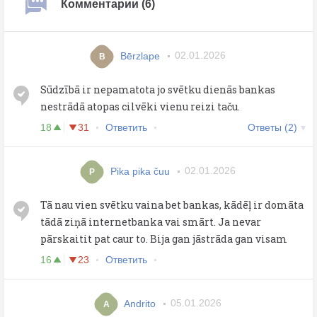
Комментарии (6)
Bērzlape
02.01.2026
B
Sūdzībā ir nepamatota jo svētku dienās bankas
nestrādā atopas cilvēki vienu reizi taču.
18
31
Ответить
Ответы (2)
Pika pika čuu
02.01.2026
P
Tā nau vien svētku vaina bet bankas, kādēļ ir domāta
tādā ziņā internetbanka vai smārt. Ja nevar
pārskaitit pat caur to. Bija gan jāstrāda gan visam
16
23
Ответить
Andrito
05.01.2026
A