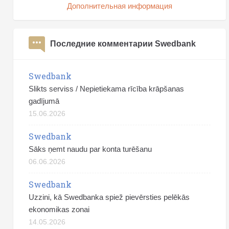
Дополнительная информация
Последние комментарии Swedbank
Swedbank
Slikts serviss / Nepietiekama rīcība krāpšanas
gadījumā
15.06.2026
Swedbank
Sāks ņemt naudu par konta turēšanu
06.06.2026
Swedbank
Uzzini, kā Swedbanka spiež pievērsties pelēkās
ekonomikas zonai
14.05.2026