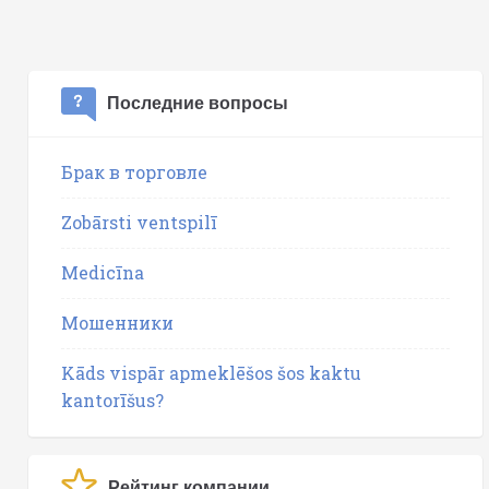
Последние вопросы
Брак в торговле
Zobārsti ventspilī
Medicīna
Мошенники
Kāds vispār apmeklēšos šos kaktu
kantorīšus?
Рейтинг компании