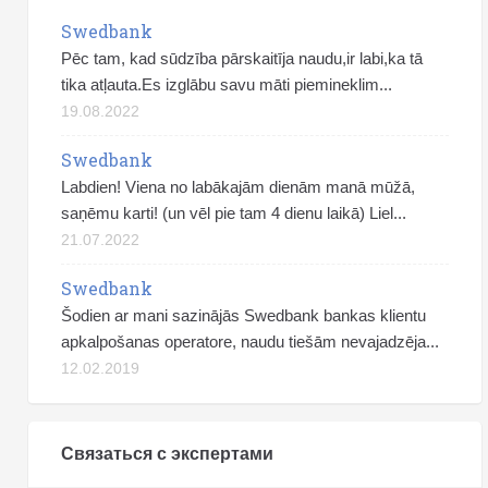
Swedbank
Pēc tam, kad sūdzība pārskaitīja naudu,ir labi,ka tā
tika atļauta.Es izglābu savu māti piemineklim...
19.08.2022
Swedbank
Labdien! Viena no labākajām dienām manā mūžā,
saņēmu karti! (un vēl pie tam 4 dienu laikā) Liel...
21.07.2022
Swedbank
Šodien ar mani sazinājās Swedbank bankas klientu
apkalpošanas operatore, naudu tiešām nevajadzēja...
12.02.2019
Связаться с экспертами