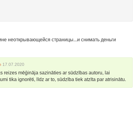
чине неоткрывающейся страницы...и снимать деньги
n
17.07.2020
reizes mēģināja sazināties ar sūdzības autoru, lai
i tika ignorēti, līdz ar to, sūdzība tiek atzīta par atrisinātu.