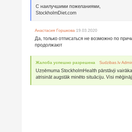
С наилучшими пожеланиями,
StockholmDiet.com
Анастасия Горшкова
19.03.2020
Да, только отписаться не возможно по при
продолжают
Жалоба успешно разрешена
Sudzibas.lv Admi
Uzņēmuma StockholmHealth pārstāvji vairākas 
atrisināt augstāk minēto situāciju. Visi mēģinājum