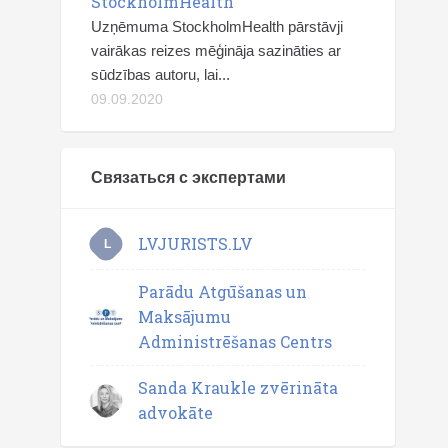
StockholmHealth
Uzņēmuma StockholmHealth pārstāvji
vairākas reizes mēģināja sazināties ar
sūdzības autoru, lai...
09.09.2020
Связаться с экспертами
LVJURISTS.LV
L
Parādu Atgūšanas un
Maksājumu
Administrēšanas Centrs
Sanda Kraukle zvērināta
advokāte