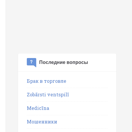
Последние вопросы
Брак в торговле
Zobārsti ventspilī
Medicīna
Мошенники