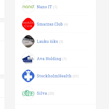
Nano IT
(7)
Smarzas.Club
(4)
Lauku šiks
(3)
Ava Holding
(7)
StockholmHealth
(37)
Silva
(20)