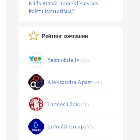
Kāds vispār apmeklēšos šos
kaktu kantorīšus?
Рейтинг компании
Yesmobile.lv
(23)
Aleksandra Apavi
(25)
Laimes Lācis
(10)
InCredit Group
(32)