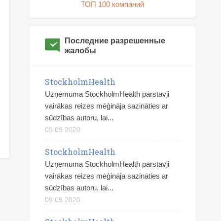
ТОП 100 компаний
Последние разрешенные
жалобы
StockholmHealth
Uzņēmuma StockholmHealth pārstāvji
vairākas reizes mēģināja sazināties ar
sūdzības autoru, lai...
09.09.2020
StockholmHealth
Uzņēmuma StockholmHealth pārstāvji
vairākas reizes mēģināja sazināties ar
sūdzības autoru, lai...
09.09.2020