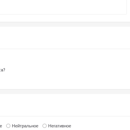
ла?
е
Нейтральное
Негативное