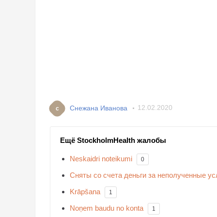
Снежана Иванова
12.02.2020
с
Ещё StockholmHealth жалобы
Neskaidri noteikumi
0
Сняты со счета деньги за неполученные ус
Krāpšana
1
Noņem baudu no konta
1