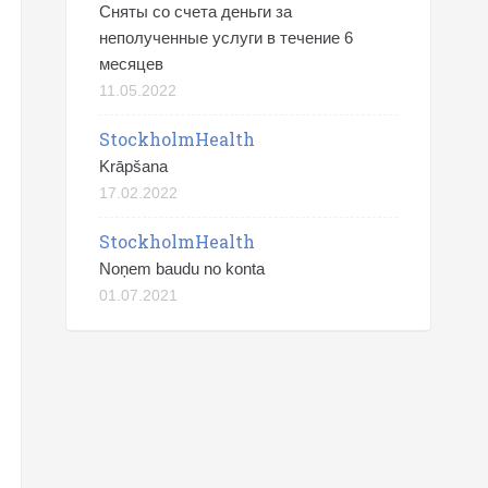
Сняты со счета деньги за
неполученные услуги в течение 6
месяцев
11.05.2022
StockholmHealth
Krāpšana
17.02.2022
StockholmHealth
Noņem baudu no konta
01.07.2021