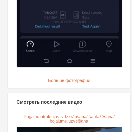
Больше фотографий
Смотреть последние видео
Pagalmaatrakcijas.lv Izkrāpšana/ šantažēšana/
bojājumu uzvelšana