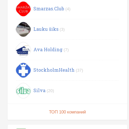
Smarzas.Club
(4)
Lauku šiks
(3)
Ava Holding
(7)
StockholmHealth
(37)
Silva
(20)
ТОП 100 компаний