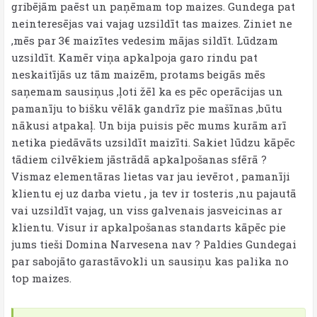
gribējām paēst un paņēmam top maizes. Gundega pat
neinteresējas vai vajag uzsildīt tas maizes. Ziniet ne
,mēs par 3€ maizītes vedesim mājas sildīt. Lūdzam
uzsildīt. Kamēr viņa apkalpoja garo rindu pat
neskaitījās uz tām maizēm, protams beigās mēs
saņemam sausiņus ,ļoti žēl ka es pēc operācijas un
pamanīju to bišku vēlāk gandrīz pie mašīnas ,būtu
nākusi atpakaļ. Un bija puisis pēc mums kurām arī
netika piedāvāts uzsildīt maizīti. Sakiet lūdzu kāpēc
tādiem cilvēkiem jāstrādā apkalpošanas sfērā ?
Vismaz elementāras lietas var jau ievērot , pamanīji
klientu ej uz darba vietu , ja tev ir tosteris ,nu pajautā
vai uzsildīt vajag, un viss galvenais jasveicinas ar
klientu. Visur ir apkalpošanas standarts kāpēc pie
jums tieši Domina Narvesena nav ? Paldies Gundegai
par sabojāto garastāvokli un sausiņu kas palika no
top maizes.