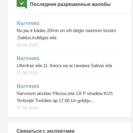
Последние разрешенные жалобы
Narvesen
Nu jau ir kādas 20min un vēl slēgts navesen kiosks
,Saldus,kuldīgas iela
08.04.2024
Narvesen
Ulbrokas iela 11. Киоск на остановка Salnas iela
21.06.2023
Narvesen
Narvesen atrodas Pilsoņu iela 13! P stradiņa KUS
Teritorijā! Trešdien ap 17.00 Un gribēju...
07.01.2022
Связаться с экспертами