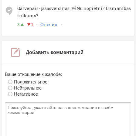
Galvenais- jāsasveicinās...🤣Nu nopietni? Uzmanības
trūkums?
3
1
Ответить
Добавить комментарий
Ваше отношение к жалобе:
Положительное
Нейтральное
Негативное