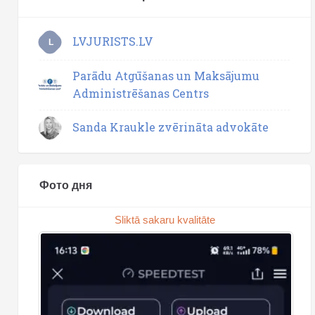
LVJURISTS.LV
L
Parādu Atgūšanas un Maksājumu
Administrēšanas Centrs
Sanda Kraukle zvērināta advokāte
Фото дня
Sliktā sakaru kvalitāte