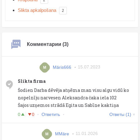
Slikta apkalpošana
2
Комментарии (3)
Māris666
15.07.2023
M
Slikta firma
Šodien Darba dēvēja atņēma man visu algu vidū ko
nopelnīju narvesen Aleksandra čaka iela 102
Šajos uzņemos strādā Egita un Sabīne kaktiņa
0
0
Ответить
Ответы (1)
MMāre
11.01.2026
M