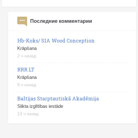
Последние комментарии
Hb-Koks/ SIA Wood Conception
Krāpšana
2 ч назад
RRR.LT
Krāpšana
9 ч назад
Baltijas Starptautiskā Akadēmija
Slikta izglītības iestāde
13 ч назад