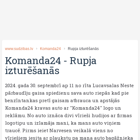
www.sudzibas.lv
Komanda24
Rupja izturēšanās
Komanda24
-
Rupja
izturēšanās
2024. gada 30. septembrī ap 11 no rīta Lucavsalas Neste
pārbaudīju gaisa spiedienu sava auto riepās kad pie
benzīntankas pretī gaisam atbrauca un apstājās
Komanda24 kravas auto ar "Komanda24" logo un
reklāmu. No auto iznāca divi vīrieši hudijos ar firmas
logotipu un izlamāja mani, ka mans auto viņiem
traucē. Pirms ieiet Narvesen veikalā viens no
vīriešiem iesita ar plaukstu pa mana auto bagāžnieka