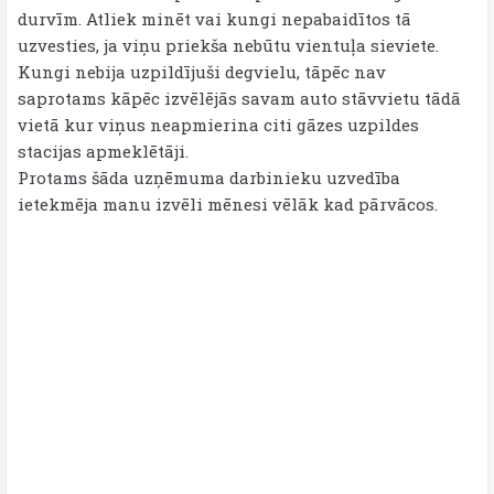
durvīm. Atliek minēt vai kungi nepabaidītos tā
uzvesties, ja viņu priekša nebūtu vientuļa sieviete.
Kungi nebija uzpildījuši degvielu, tāpēc nav
saprotams kāpēc izvēlējās savam auto stāvvietu tādā
vietā kur viņus neapmierina citi gāzes uzpildes
stacijas apmeklētāji.
Protams šāda uzņēmuma darbinieku uzvedība
ietekmēja manu izvēli mēnesi vēlāk kad pārvācos.