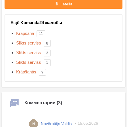
Ieteikt
Ещё Komanda24 жалобы
Krāpšana
11
Slikts serviss
8
Slikts serviss
3
Slikts serviss
1
Krāpšanās
9
Комментарии (3)
Novērotājs Valdis
15.05.2026
N