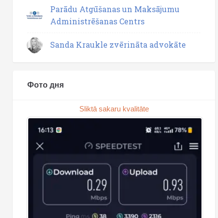
Parādu Atgūšanas un Maksājumu
Administrēšanas Centrs
Sanda Kraukle zvērināta advokāte
Фото дня
Sliktā sakaru kvalitāte