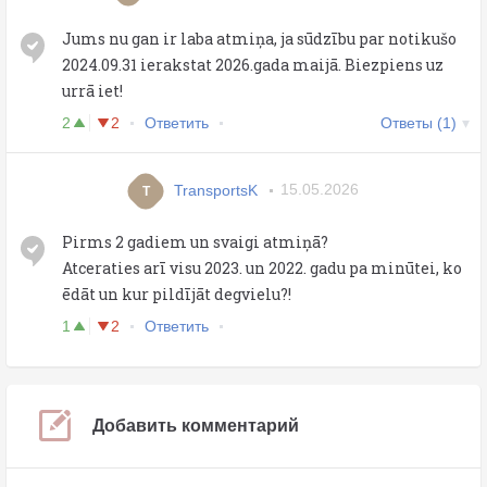
Jums nu gan ir laba atmiņa, ja sūdzību par notikušo
2024.09.31 ierakstat 2026.gada maijā. Biezpiens uz
urrā iet!
2
2
Ответить
Ответы (1)
TransportsK
15.05.2026
T
Pirms 2 gadiem un svaigi atmiņā?
Atceraties arī visu 2023. un 2022. gadu pa minūtei, ko
ēdāt un kur pildījāt degvielu?!
1
2
Ответить
Добавить комментарий