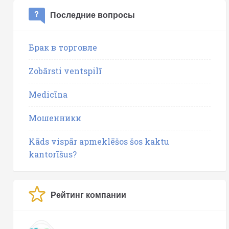
Последние вопросы
Брак в торговле
Zobārsti ventspilī
Medicīna
Мошенники
Kāds vispār apmeklēšos šos kaktu
kantorīšus?
Рейтинг компании