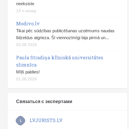
neeksiste
13 ч назад
Modivo.lv
Tikai pēc sūdzības publicēšanas uzņēmums naudas
līdzekļus atgrieza. Šī viennozīmīgi bija pirmā un...
03.08.2026
Paula Stradiņa klīniskā universitātes
slimnīca
Mīļš paldies!
01.08.2026
Связаться с экспертами
LVJURISTS.LV
L