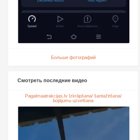
Больше фотографий
Смотреть последние видео
Pagalmaatrakcijas.lv Izkrāpšana/ šantažēšana/
bojājumu uzvelšana