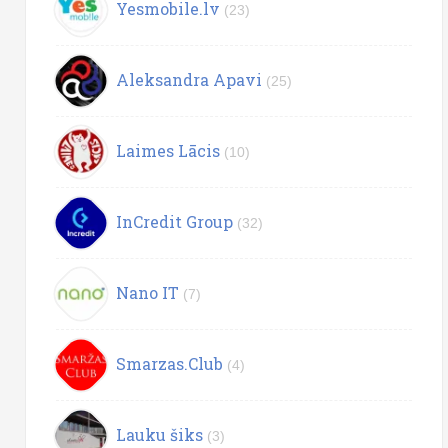
Yesmobile.lv
(23)
Aleksandra Apavi
(25)
Laimes Lācis
(10)
InCredit Group
(32)
Nano IT
(7)
Smarzas.Club
(4)
Lauku šiks
(3)