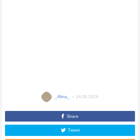
_Alina_
14.05.2026
_
Share
Tweet