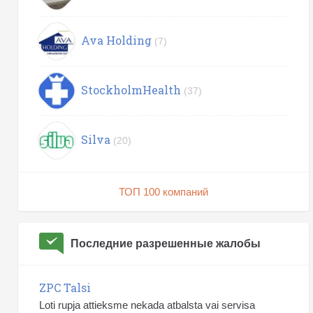
Ava Holding
(7)
StockholmHealth
(37)
Silva
(20)
ТОП 100 компаний
Последние разрешенные жалобы
ZPC Talsi
Loti rupja attieksme nekada atbalsta vai servisa