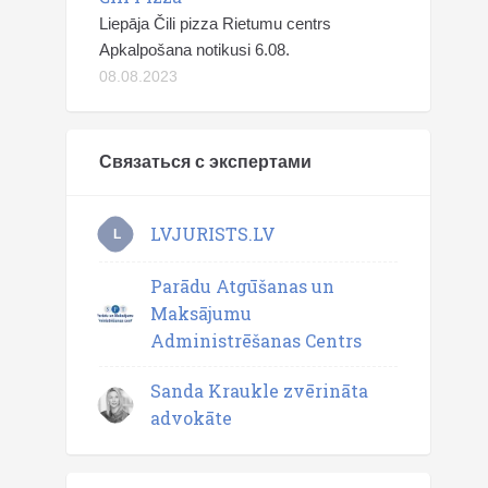
Liepāja Čili pizza Rietumu centrs
Apkalpošana notikusi 6.08.
08.08.2023
Связаться с экспертами
LVJURISTS.LV
L
Parādu Atgūšanas un
Maksājumu
Administrēšanas Centrs
Sanda Kraukle zvērināta
advokāte