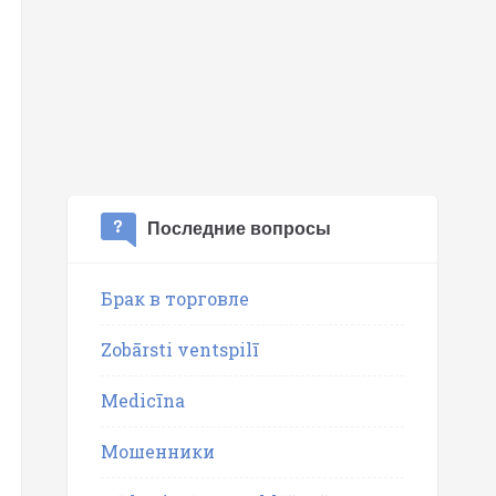
Последние вопросы
Брак в торговле
Zobārsti ventspilī
Medicīna
Мошенники