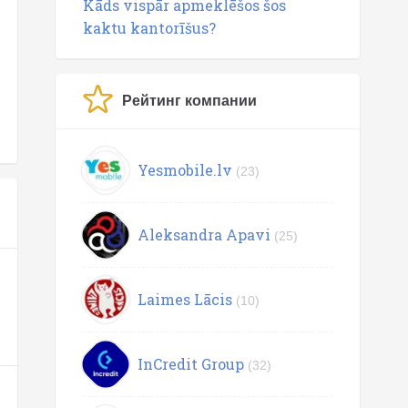
Kāds vispār apmeklēšos šos
kaktu kantorīšus?
Рейтинг компании
Yesmobile.lv
(23)
Aleksandra Apavi
(25)
Laimes Lācis
(10)
InCredit Group
(32)