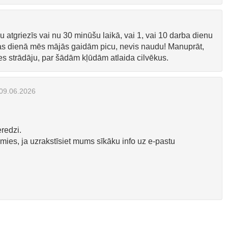
du atgriezīs vai nu 30 minūšu laikā, vai 1, vai 10 darba dienu
anas dienā mēs mājās gaidām picu, nevis naudu! Manuprāt,
 es strādāju, par šādām kļūdām atlaida cilvēkus.
09.06.2026
eredzi.
mies, ja uzrakstīsiet mums sīkāku info uz e-pastu