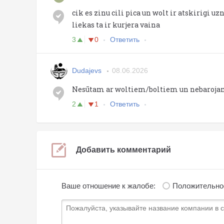
cik es zinu cili pica un wolt ir atskirigi
liekas ta ir kurjera vaina
3
0
Ответить
Dudajevs
08.06.2026
Nesūtam ar woltiem/boltiem un nebarojam
2
1
Ответить
Добавить комментарий
Ваше отношение к жалобе:
Положительно