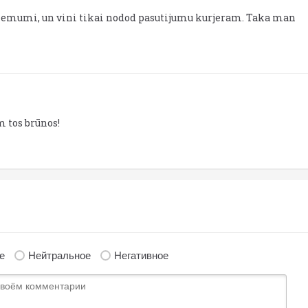
 uznemumi, un vini tikai nodod pasutijumu kurjeram. Taka man
 tos brūnos!
е
Нейтральное
Негативное