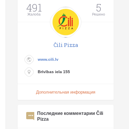
491
5
Жалоба
Решено
Čili Pizza
www.cili.lv
Brīvības iela 155
Дополнительная информация
Последние комментарии Čili
Pizza