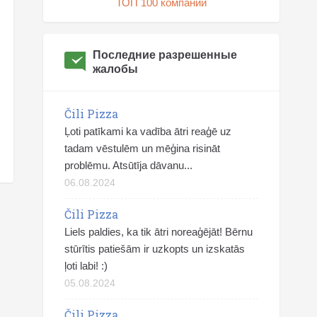
ТОП 100 компаний
Последние разрешенные
жалобы
Čili Pizza
Ļoti patīkami ka vadība ātri reaģē uz
tadam vēstulēm un mēģina risināt
problēmu. Atsūtīja dāvanu...
06.08.2024
Čili Pizza
Liels paldies, ka tik ātri noreaģējāt! Bērnu
stūrītis patiešām ir uzkopts un izskatās
ļoti labi! :)
05.08.2024
Čili Pizza