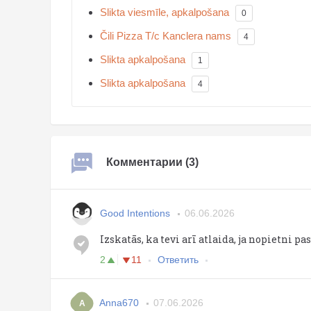
Slikta viesmīle, apkalpošana
0
Čili Pizza T/c Kanclera nams
4
Slikta apkalpošana
1
Slikta apkalpošana
4
Комментарии (3)
Good Intentions
06.06.2026
Izskatās, ka tevi arī atlaida, ja nopietni pa
2
11
Ответить
Anna670
07.06.2026
A