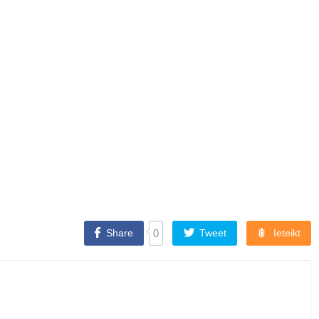
Share
0
Tweet
Ieteikt