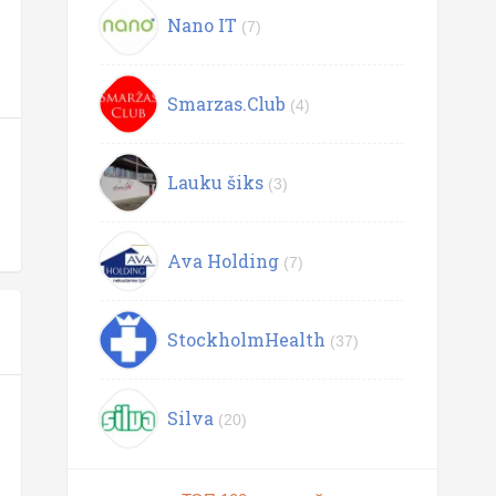
Nano IT
(7)
Smarzas.Club
(4)
Lauku šiks
(3)
Ava Holding
(7)
StockholmHealth
(37)
Silva
(20)