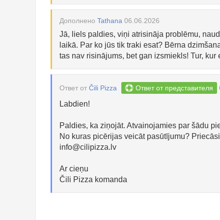
Дополнено
Tathana
06.06.2026
Jā, liels paldies, viņi atrisināja problēmu, nau
laikā. Par ko jūs tik traki esat? Bērna dzimš
tas nav risinājums, bet gan izsmiekls! Tur, kur
Ответ от
Čili Pizza
Ответ от представителя
Labdien!
Paldies, ka ziņojāt. Atvainojamies par šādu pi
No kuras picērijas veicāt pasūtījumu? Priecāsi
info@cilipizza.lv
Ar cieņu
Čili Pizza komanda