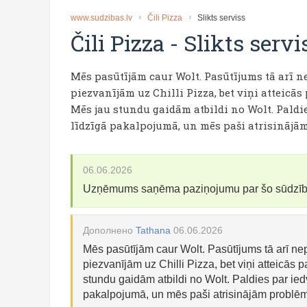
www.sudzibas.lv
Čili Pizza
Slikts serviss
Čili Pizza
-
Slikts servi
Mēs pasūtījām caur Wolt. Pasūtījums tā arī ne
piezvanījām uz Chilli Pizza, bet viņi atteicās
Mēs jau stundu gaidām atbildi no Wolt. Paldie
līdzīgā pakalpojumā, un mēs paši atrisinājā
06.06.2026
Uzņēmums saņēma paziņojumu par šo sūdzī
Дополнено
Tathana
06.06.2026
Mēs pasūtījām caur Wolt. Pasūtījums tā arī nep
piezvanījām uz Chilli Pizza, bet viņi atteicās p
stundu gaidām atbildi no Wolt. Paldies par ied
pakalpojumā, un mēs paši atrisinājām problē