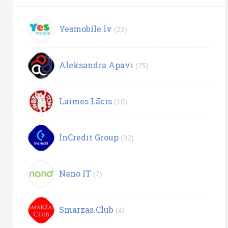
Yesmobile.lv
(23)
Aleksandra Apavi
(25)
Laimes Lācis
(10)
InCredit Group
(32)
Nano IT
(7)
Smarzas.Club
(4)