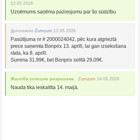
12.05.2026
Uzņēmums saņēma paziņojumu par šo sūdzību
Дополнено
Zumzum
12.05.2026
Pasūtījuma nr # 2000024042, pēc kura atgrieztā
prece saņemta Bonprix 13. aprīlī, lai gan izsekošana
rāda, ka 8. aprīlī.
Summa 31,99€, bet Bonprix solītā 29,09€.
Жалоба успешно разрешена
Zumzum
14.05.2026
Nauda tika ieskaitīta 14. maijā.