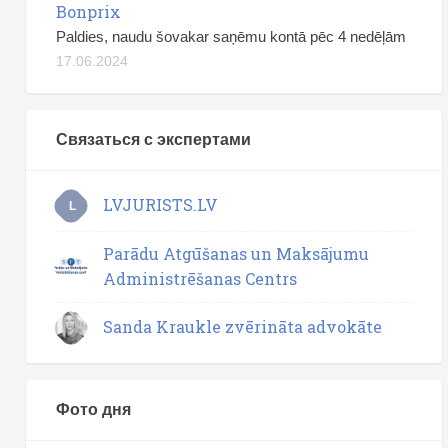
Bonprix
Paldies, naudu šovakar saņēmu kontā pēc 4 nedēļām
17.06.2024
Связаться с экспертами
LVJURISTS.LV
L
Parādu Atgūšanas un Maksājumu
Administrēšanas Centrs
Sanda Kraukle zvērināta advokāte
Фото дня