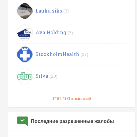
Lauku šiks
(3)
Ava Holding
(7)
StockholmHealth
(37)
Silva
(20)
ТОП 100 компаний
Последние разрешенные жалобы