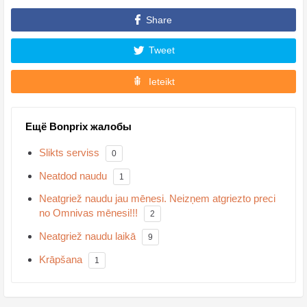
Share
Tweet
Ieteikt
Ещё Bonprix жалобы
Slikts serviss
0
Neatdod naudu
1
Neatgriež naudu jau mēnesi. Neizņem atgriezto preci
no Omnivas mēnesi!!!
2
Neatgriež naudu laikā
9
Krāpšana
1