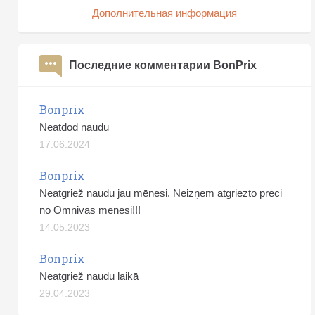
Дополнительная информация
Последние комментарии BonPrix
Bonprix
Neatdod naudu
17.06.2024
Bonprix
Neatgriež naudu jau mēnesi. Neizņem atgriezto preci
no Omnivas mēnesi!!!
14.05.2023
Bonprix
Neatgriež naudu laikā
29.04.2023