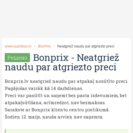
www.sudzibas.lv
BonPrix
Neatgriež naudu par atgriezto preci
Bonprix
-
Neatgriež
Решено
naudu par atgriezto preci
Bonprix.lv neatgriež naudu par atpakaļ nosūtīto preci.
Pagājušas vairāk kā 14 darbdienas.
Preci var pasūtīt un saņemt bez pasta izdevumiem, bet
atpakaļsūtīšana, acīmredzot, nav bezmaksas.
Sarakste ar Bonprix klientu centru pielikumā.
Šodien 12. maijs, nauda arvien nav saņemta.