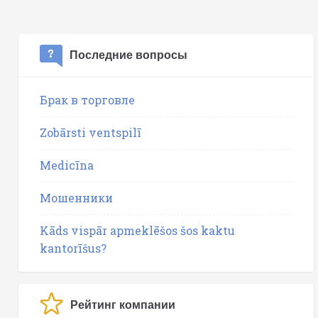
Последние вопросы
Брак в торговле
Zobārsti ventspilī
Medicīna
Мошенники
Kāds vispār apmeklēšos šos kaktu
kantorīšus?
Рейтинг компании