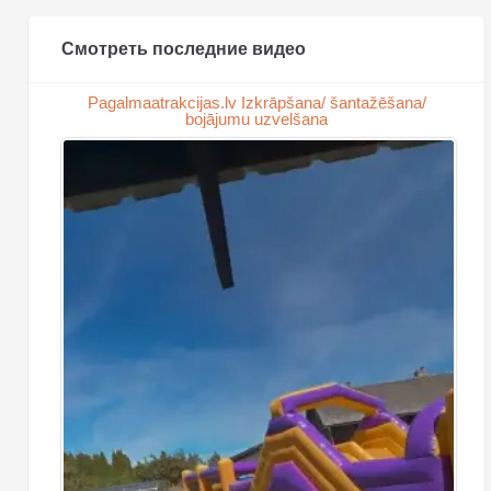
Смотреть последние видео
Pagalmaatrakcijas.lv Izkrāpšana/ šantažēšana/
bojājumu uzvelšana