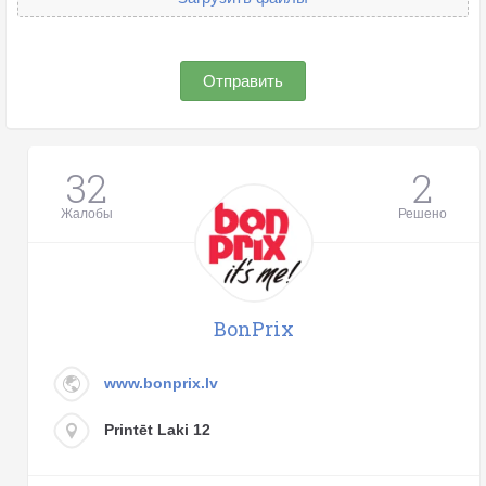
Отправить
32
2
Жалобы
Решено
BonPrix
www.bonprix.lv
Printēt Laki 12