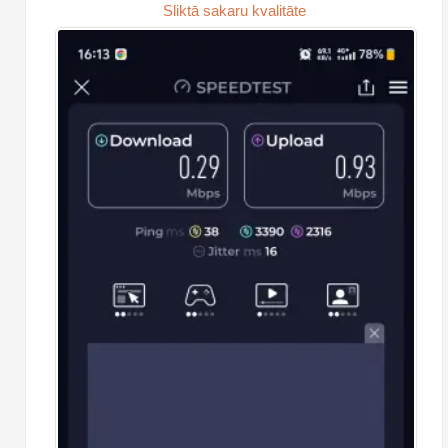
Sliktā sakaru kvalitāte