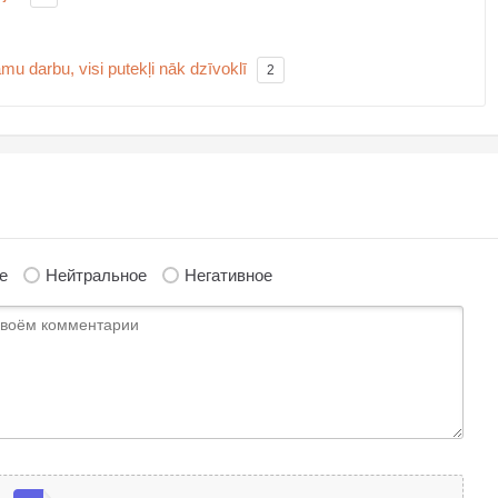
mu darbu, visi putekļi nāk dzīvoklī
2
е
Нейтральное
Негативное