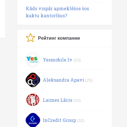
Kāds vispār apmeklēšos šos
kaktu kantorīšus?
Рейтинг компании
Yesmobile.lv
(23)
Aleksandra Apavi
(25)
Laimes Lācis
(10)
InCredit Group
(32)