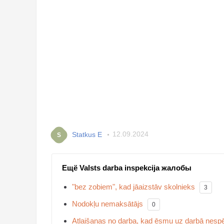
Statkus E
12.09.2024
S
Ещё Valsts darba inspekcija жалобы
"bez zobiem", kad jāaizstāv skolnieks
3
Nodokļu nemaksātājs
0
Atlaišanas no darba, kad ēsmu uz darbā nespē