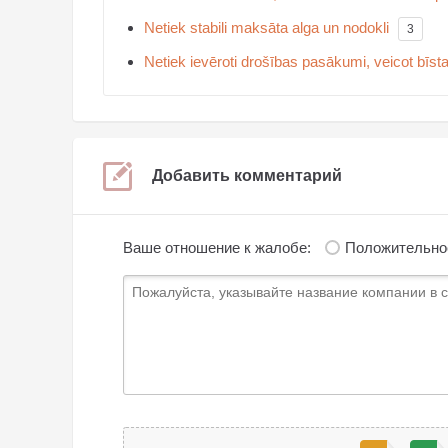
Netiek stabili maksāta alga un nodokli
3
Netiek ievēroti drošības pasākumi, veicot bīsta
Добавить комментарий
Ваше отношение к жалобе:
Положительно