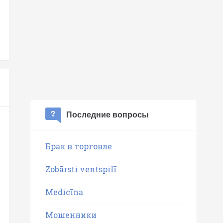
Последние вопросы
Брак в торговле
Zobārsti ventspilī
Medicīna
Мошенники