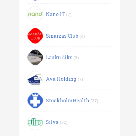
Nano IT
(7)
Smarzas.Club
(4)
Lauku šiks
(3)
Ava Holding
(7)
StockholmHealth
(37)
Silva
(20)