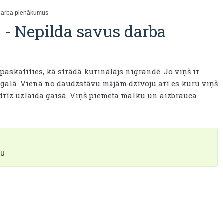
darba pienākumus
a
-
Nepilda savus darba
paskatīties, kā strādā kurinātājs nīgrandē. Jo viņš ir
 galā. Vienā no daudzstāvu mājām dzīvoju arī es kuru viņš
drīz uzlaida gaisā. Viņš piemeta malku un aizbrauca
bu