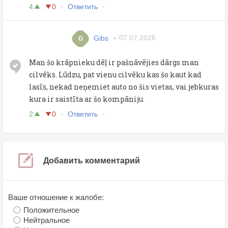
4
0
Ответить
Gibs
07.07.2026
G
Man šo krāpnieku dēļ ir pašnāvējies dārgs man
cilvēks. Lūdzu, pat vienu cilvēku kas šo kaut kad
lasīs, nekad neņemiet auto no šis vietas, vai jebkuras
kura ir saistīta ar šo kompāniju.
2
0
Ответить
Добавить комментарий
Ваше отношение к жалобе:
Положительное
Нейтральное