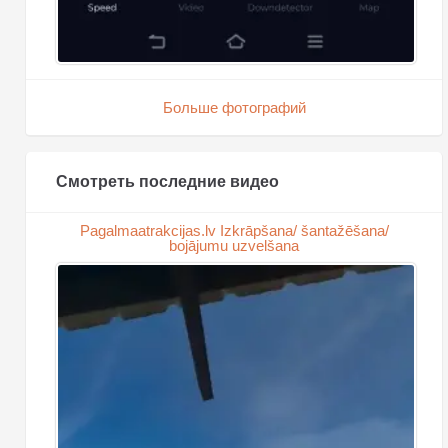
Больше фотографий
Смотреть последние видео
Pagalmaatrakcijas.lv Izkrāpšana/ šantažēšana/
bojājumu uzvelšana