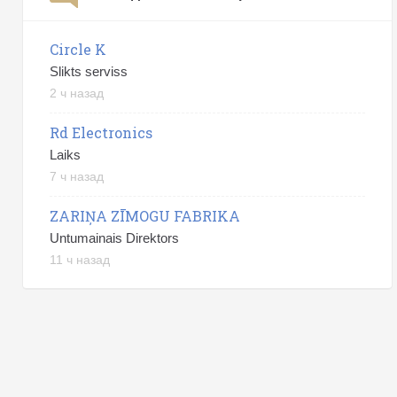
Circle K
Slikts serviss
2 ч назад
Rd Electronics
Laiks
7 ч назад
ZARIŅA ZĪMOGU FABRIKA
Untumainais Direktors
11 ч назад