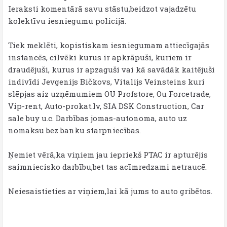
Ieraksti komentārā savu stāstu,beidzot vajadzētu
kolektīvu iesniegumu policijā.
Tiek meklēti, kopistiskam iesniegumam attiecīgajās
instancēs, cilvēki kurus ir apkrāpuši, kuriem ir
draudējuši, kurus ir apzaguši vai kā savādāk kaitējuši
indivīdi Jevgenijs Bičkovs, Vitalijs Veinsteins kuri
slēpjas aiz uzņēmumiem OU Profstore, Ou Forcetrade,
Vip-rent, Auto-prokat.lv, SIA DSK Construction, Car
sale buy u.c. Darbības jomas-autonoma, auto uz
nomaksu bez banku starpniecības.
Ņemiet vērā,ka viņiem jau iepriekš PTAC ir apturējis
saimniecisko darbību,bet tas acīmredzami netraucē.
Neiesaistieties ar viņiem,lai kā jums to auto gribētos.