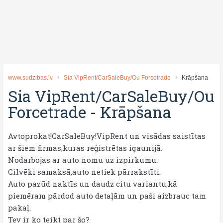
www.sudzibas.lv
Sia VipRent/CarSaleBuy/Ou Forcetrade
Krāpšana
Sia VipRent/CarSaleBuy/Ou
Forcetrade
-
Krāpšana
Avtoprokat!CarSaleBuy!VipRent un visādas saistītas
ar šiem firmas,kuras reģistrētas igaunijā.
Nodarbojas ar auto nomu uz izpirkumu.
Cilvēki samaksā,auto netiek pārrakstīti.
Auto pazūd naktīs un daudz citu variantu,kā
piemēram pārdod auto detaļām un paši aizbrauc tam
pakaļ.
Tev ir ko teikt par šo?