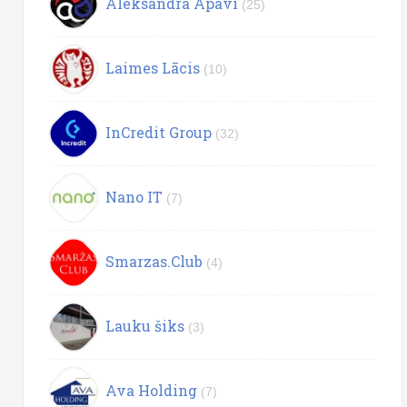
Aleksandra Apavi
(25)
Laimes Lācis
(10)
InCredit Group
(32)
Nano IT
(7)
Smarzas.Club
(4)
Lauku šiks
(3)
Ava Holding
(7)