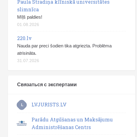
Paula Stradiņa klīniskā universitātes
slimnīca
Mīļš paldies!
01.08.2026
220.lv
Nauda par preci šodien tika atgriezta. Problēma
atrisināta.
31.07.2026
Связаться с экспертами
LVJURISTS.LV
L
Parādu Atgūšanas un Maksājumu
Administrēšanas Centrs