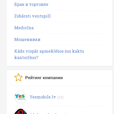
Брак в торговле
Zobārsti ventspilī
Medicīna
Мошенники
Kāds vispār apmeklēšos šos kaktu
kantorīšus?
Рейтинг компании
Yesmobile.lv
(23)