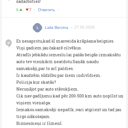
sadarboties!
6
7
Ответить
Laila Berzina
27.05.2026
L
Es nesaprotu,kad šī masveida krāpšana beigsies.
Viņi gadiem jau čakarē cilvēkus.
Atradīs jebkādu iemeslu lai pašās beigās izmaksātu
auto tev vienkārši neatdotu.Sanāk naudu
samaksāji,par to arī paldies.
Ir kaudzēm sūdzību par šiem indivīdiem.
Policija kur skatās?
Nerunājot par auto stāvokļiem.
Cik nav gadījumu kad pēc 200-500 km auto noplīst un
viņiem vienalga.
Iemaksu samaksāji-nepatīk ,vari atgriezt un tad jau
tirgo nākošajam.
Biznesmeņi ir līmenī.