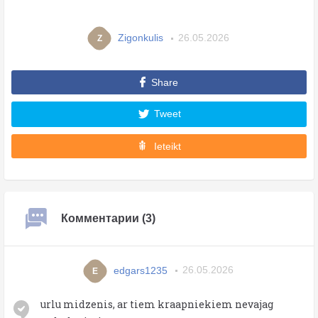
Zigonkulis
26.05.2026
Z
Share
Tweet
Ieteikt
Комментарии (3)
edgars1235
26.05.2026
E
urlu midzenis, ar tiem kraapniekiem nevajag