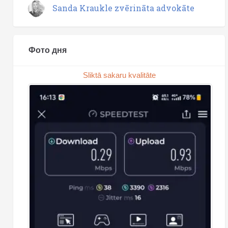
Sanda Kraukle zvērināta advokāte
Фото дня
Sliktā sakaru kvalitāte