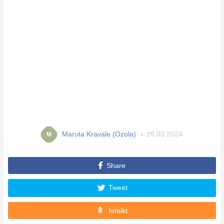
Maruta Kravale (Ozola)
26.03.2024
M
Share
Tweet
Ieteikt