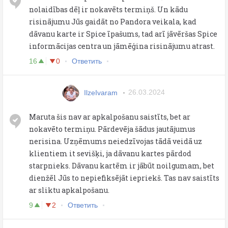
nolaidības dēļ ir nokavēts termiņš. Un kādu
risinājumu Jūs gaidāt no Pandora veikala, kad
dāvanu karte ir Spice īpašums, tad arī jāvēršas Spice
informācijas centra un jāmēģina risinājumu atrast.
16
0
Ответить
IlzeIvaram
26.03.2024
Maruta šis nav ar apkalpošanu saistīts, bet ar
nokavēto termiņu. Pārdevēja šādus jautājumus
nerisina. Uzņēmums neiedzīvojas tādā veidā uz
klientiem it sevišķi, ja dāvanu kartes pārdod
starpnieks. Dāvanu kartēm ir jābūt noilgumam, bet
dienžēl Jūs to nepiefiksējāt iepriekš. Tas nav saistīts
ar sliktu apkalpošanu.
9
2
Ответить