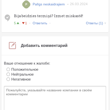
Palīgs neskaidrajiem
26.03.2024
P
Bija beidzies termiņš? Izmet miskastē!
5
1
Ответить
Ответы (1)
Добавить комментарий
Ваше отношение к жалобе:
Положительное
Нейтральное
Негативное