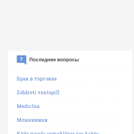
Последние вопросы
Брак в торговле
Zobārsti ventspilī
Medicīna
Мошенники
Kāds vispār apmeklēšos šos kaktu