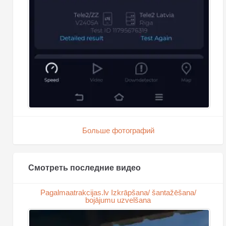
Больше фотографий
Смотреть последние видео
Pagalmaatrakcijas.lv Izkrāpšana/ šantažēšana/
bojājumu uzvelšana