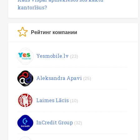
kantorīšus?
Рейтинг компании
Yesmobile.lv
(23)
Aleksandra Apavi
(25)
Laimes Lācis
(10)
InCredit Group
(32)