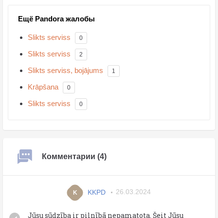
Ещё Pandora жалобы
Slikts serviss
0
Slikts serviss
2
Slikts serviss, bojājums
1
Krāpšana
0
Slikts serviss
0
Комментарии (4)
KKPD
26.03.2024
K
Jūsu sūdzība ir pilnībā nepamatota. Šeit Jūsu