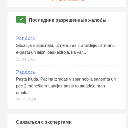
Последние разрешенные жалобы
Pandora
Situācija ir atrisināta, uzņēmums ir atbildējis uz manu
e-pastu un laipni paskaidroja, kā var...
29.04.2026
Pandora
Pasta kļūda. Paciņa izradās vispār nebija saņemta un
pēc 2 mēnešiem Latvijas pasts to atgādāja man
atpakaļ.
25.11.2025
Связаться с экспертами