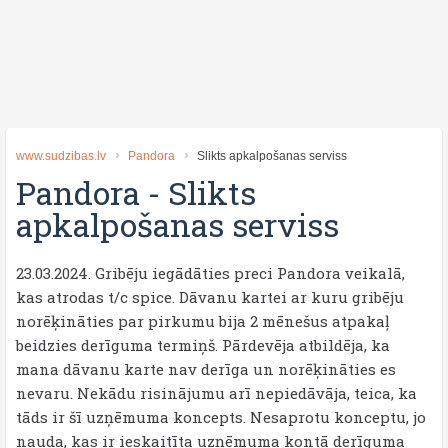
www.sudzibas.lv
Pandora
Slikts apkalpošanas serviss
Pandora
-
Slikts
apkalpošanas serviss
23.03.2024. Gribēju iegādāties preci Pandora veikalā,
kas atrodas t/c spice. Dāvanu kartei ar kuru gribēju
norēķināties par pirkumu bija 2 mēnešus atpakaļ
beidzies derīguma termiņš. Pārdevēja atbildēja, ka
mana dāvanu karte nav derīga un norēķināties es
nevaru. Nekādu risinājumu arī nepiedāvāja, teica, ka
tāds ir šī uzņēmuma koncepts. Nesaprotu konceptu, jo
nauda, kas ir ieskaitīta uzņēmuma kontā derīguma