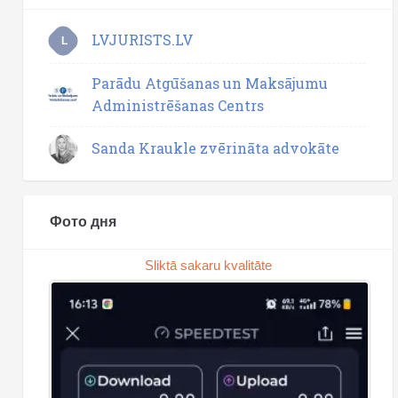
LVJURISTS.LV
L
Parādu Atgūšanas un Maksājumu
Administrēšanas Centrs
Sanda Kraukle zvērināta advokāte
Фото дня
Sliktā sakaru kvalitāte