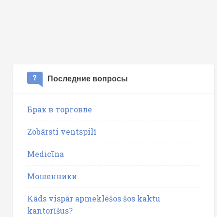
Последние вопросы
Брак в торговле
Zobārsti ventspilī
Medicīna
Мошенники
Kāds vispār apmeklēšos šos kaktu
kantorīšus?