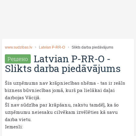
www.sudzibas.lv
Latvian P-RR-O
Slikts darba piedāvājums
Latvian P-RR-O
-
Решено
Slikts darba piedāvājums
Šis uzņēmums nav krāpniecības shēma - tas ir reāls
bizness būvniecības jomā, kurš pa lielākai daļai
darbojas Vācijā.
Šī nav sūdzība par krāpšanu, rakstu tamdēļ, ka šo
uzņēmumu neiesaku cilvēkam izvēlēties kā savu
darba vietu.
Iemesli: