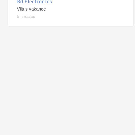
Rd Electronics
Viltus vakance
5 ч назад