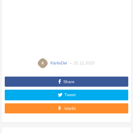
KārlisDel
25.12.2025
K
Share
Tweet
Ieteikt