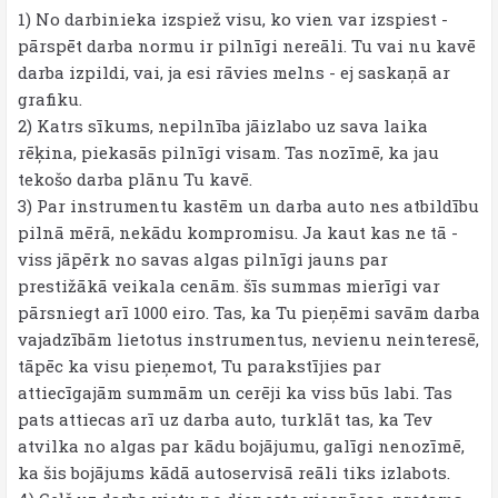
1) No darbinieka izspiež visu, ko vien var izspiest -
pārspēt darba normu ir pilnīgi nereāli. Tu vai nu kavē
darba izpildi, vai, ja esi rāvies melns - ej saskaņā ar
grafiku.
2) Katrs sīkums, nepilnība jāizlabo uz sava laika
rēķina, piekasās pilnīgi visam. Tas nozīmē, ka jau
tekošo darba plānu Tu kavē.
3) Par instrumentu kastēm un darba auto nes atbildību
pilnā mērā, nekādu kompromisu. Ja kaut kas ne tā -
viss jāpērk no savas algas pilnīgi jauns par
prestižākā veikala cenām. šīs summas mierīgi var
pārsniegt arī 1000 eiro. Tas, ka Tu pieņēmi savām darba
vajadzībām lietotus instrumentus, nevienu neinteresē,
tāpēc ka visu pieņemot, Tu parakstījies par
attiecīgajām summām un cerēji ka viss būs labi. Tas
pats attiecas arī uz darba auto, turklāt tas, ka Tev
atvilka no algas par kādu bojājumu, galīgi nenozīmē,
ka šis bojājums kādā autoservisā reāli tiks izlabots.