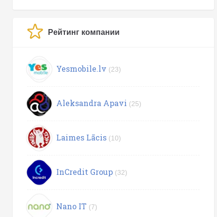
Рейтинг компании
Yesmobile.lv
(23)
Aleksandra Apavi
(25)
Laimes Lācis
(10)
InCredit Group
(32)
Nano IT
(7)