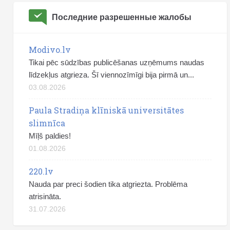
Последние разрешенные жалобы
Modivo.lv
Tikai pēc sūdzības publicēšanas uzņēmums naudas
līdzekļus atgrieza. Šī viennozīmīgi bija pirmā un...
03.08.2026
Paula Stradiņa klīniskā universitātes
slimnīca
Mīļš paldies!
01.08.2026
220.lv
Nauda par preci šodien tika atgriezta. Problēma
atrisināta.
31.07.2026