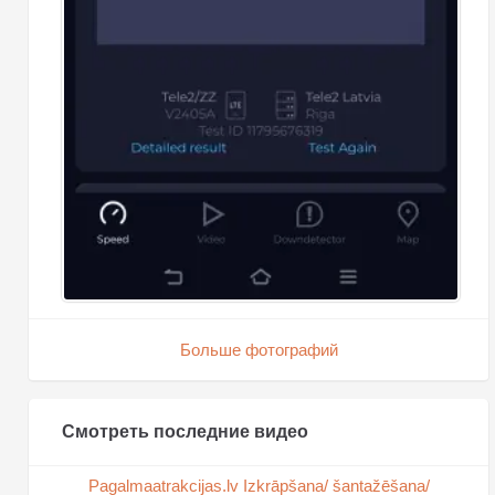
Больше фотографий
Смотреть последние видео
Pagalmaatrakcijas.lv Izkrāpšana/ šantažēšana/