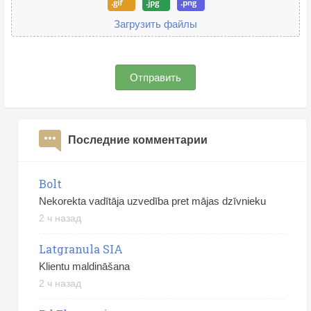
Загрузить файлы
Отправить
Последние комментарии
Bolt
Nekorekta vadītāja uzvedība pret mājas dzīvnieku
2 ч назад
Latgranula SIA
Klientu maldināšana
2 ч назад