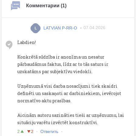
Комментарии (1)
LATVIAN P-RR-O
07.04.2026
L
Labdien!
Konkrētā sūdzība ir anonīma un nesatur
pārbaudāmus faktus, līdz ar to tās saturs ir
uzskatāms par subjektīvu viedokli.
Uzņēmumā visi darba nosacījumi tiek skaidri
definēti un saskaņoti ar darbiniekiem, ievērojot
normatīvo aktu prasības.
Aicinām autoru sazināties tieši ar uzņēmumu, lai
situāciju varētu izvērtēt konstruktīvi.
2
2
Ответить