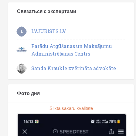
Связаться с экспертами
LVJURISTS.LV
L
Parādu Atgūšanas un Maksājumu
Administrēšanas Centrs
Sanda Kraukle zvērināta advokāte
Фото дня
Sliktā sakaru kvalitāte