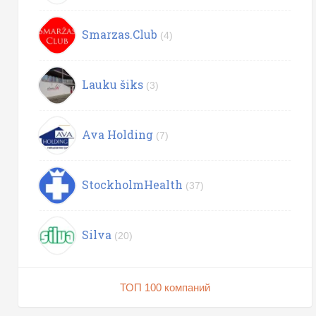
Smarzas.Club
(4)
Lauku šiks
(3)
Ava Holding
(7)
StockholmHealth
(37)
Silva
(20)
ТОП 100 компаний