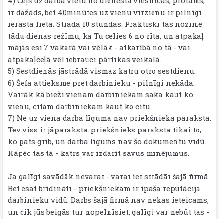
4) Ceļš uz darba vietu no dienesta viesnīcas, protams,
ir dažāds, bet 40minūtes uz vienu virzienu ir pilnīgi
ierasta lieta. Strādā 10 stundas. Praktiski tas nozīmē
tādu dienas režīmu, ka Tu celies 6 no rīta, un atpakaļ
mājās esi 7 vakarā vai vēlāk - atkarībā no tā - vai
atpakaļceļā vēl iebrauci pārtikas veikalā.
5) Sestdienās jāstrādā vismaz katru otro sestdienu.
6) Šefa attieksme pret darbinieku - pilnīgi nekāda.
Vairāk kā bieži vienam darbiniekam saka kaut ko
vienu, citam darbiniekam kaut ko citu.
7) Ne uz viena darba līguma nav priekšnieka paraksta.
Tev viss ir jāparaksta, priekšnieks paraksta tikai to,
ko pats grib, un darba līgums nav šo dokumentu vidū.
Kāpēc tas tā - katrs var izdarīt savus minējumus.
Ja galīgi savādāk nevarat - varat iet strādāt šajā firmā.
Bet esat brīdināti - priekšniekam ir īpaša reputācija
darbinieku vidū. Darbs šajā firmā nav nekas ieteicams,
un cik jūs beigās tur nopelnīsiet, galīgi var nebūt tas -