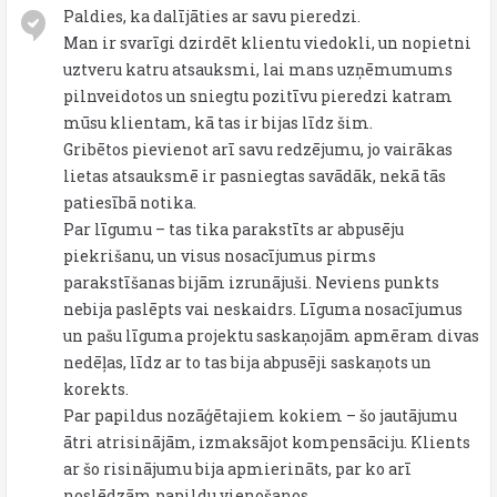
Paldies, ka dalījāties ar savu pieredzi.
Man ir svarīgi dzirdēt klientu viedokli, un nopietni
uztveru katru atsauksmi, lai mans uzņēmumums
pilnveidotos un sniegtu pozitīvu pieredzi katram
mūsu klientam, kā tas ir bijas līdz šim.
Gribētos pievienot arī savu redzējumu, jo vairākas
lietas atsauksmē ir pasniegtas savādāk, nekā tās
patiesībā notika.
Par līgumu – tas tika parakstīts ar abpusēju
piekrišanu, un visus nosacījumus pirms
parakstīšanas bijām izrunājuši. Neviens punkts
nebija paslēpts vai neskaidrs. Līguma nosacījumus
un pašu līguma projektu saskaņojām apmēram divas
nedēļas, līdz ar to tas bija abpusēji saskaņots un
korekts.
Par papildus nozāģētajiem kokiem – šo jautājumu
ātri atrisinājām, izmaksājot kompensāciju. Klients
ar šo risinājumu bija apmierināts, par ko arī
noslēdzām papildu vienošanos.