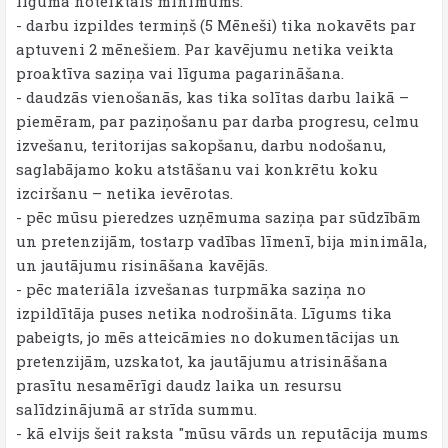
līgumā noteiktais minimums.
- darbu izpildes termiņš (5 Mēneši) tika nokavēts par
aptuveni 2 mēnešiem. Par kavējumu netika veikta
proaktīva saziņa vai līguma pagarināšana.
- daudzās vienošanās, kas tika solītas darbu laikā –
piemēram, par paziņošanu par darba progresu, celmu
izvešanu, teritorijas sakopšanu, darbu nodošanu,
saglabājamo koku atstāšanu vai konkrētu koku
izciršanu – netika ievērotas.
- pēc mūsu pieredzes uzņēmuma saziņa par sūdzībām
un pretenzijām, tostarp vadības līmenī, bija minimāla,
un jautājumu risināšana kavējās.
- pēc materiāla izvešanas turpmāka saziņa no
izpildītāja puses netika nodrošināta. Līgums tika
pabeigts, jo mēs atteicāmies no dokumentācijas un
pretenzijām, uzskatot, ka jautājumu atrisināšana
prasītu nesamērīgi daudz laika un resursu
salīdzinājumā ar strīda summu.
- kā elvijs šeit raksta "mūsu vārds un reputācija mums