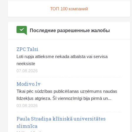
ТОП 100 компаний
Последние разрешенные жалобы
ZPC Talsi
Loti rupja attieksme nekada atbalsta vai servisa
neeksiste
07.08.2026
Modivo.lv
Tikai pēc sūdzības publicēšanas uzņēmums naudas
līdzekļus atgrieza. Šī viennozīmīgi bija pirmā un...
03.08.2026
Paula Stradiņa klīniskā universitātes
slimnīca