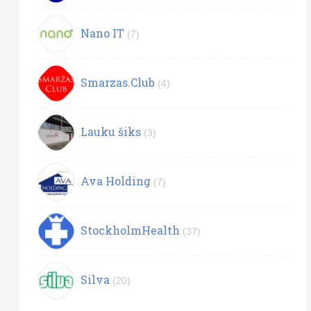
Nano IT
(7)
Smarzas.Club
(4)
Lauku šiks
(3)
Ava Holding
(7)
StockholmHealth
(37)
Silva
(20)