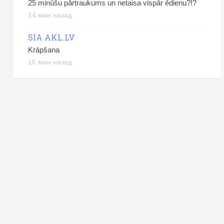
25 minūšu pārtraukums un netaisa vispār ēdienu?!?
14 мин назад
SIA AKL.LV
Krāpšana
16 мин назад