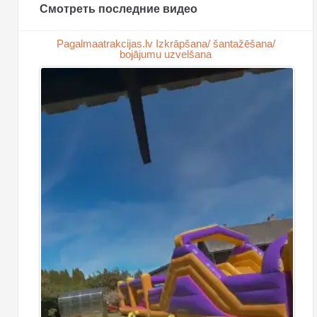
Смотреть последние видео
Pagalmaatrakcijas.lv Izkrāpšana/ šantažēšana/
bojājumu uzvelšana