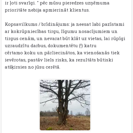
ir ļoti svarīgi. " pēc mūsu pieredzes uzņēmuma
prioritāte nebija apmierināt klientus.
Kopsavilkums / brīdinājums: ja neesat labi pazīstami
ar kokrūpniecības tirgu, līgumu nosacījumiem un
tirgus cenām, un nevarat būt klāt uz vietas, lai rūpīgi
uzraudzītu darbus, dokumentētu (!) katru
cērtamo koku un pārliecinātos, ka vienošanās tiek
ievērotas, pastāv liels risks, ka rezultāts būtiski
atšķirsies no jūsu cerētā.