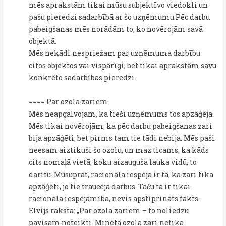
mēs aprakstām tikai mūsu subjektīvo viedokli un
pašu pieredzi sadarbībā ar šo uzņēmumu.Pēc darbu
pabeigšanas mēs norādām to, ko novērojām savā
objektā.
Mēs nekādi nespriežam par uzņēmuma darbību
citos objektos vai vispārīgi, bet tikai aprakstām savu
konkrēto sadarbības pieredzi.
==== Par ozola zariem
Mēs neapgalvojam, ka tieši uzņēmums tos apzāģēja.
Mēs tikai novērojām, ka pēc darbu pabeigšanas zari
bija apzāģēti, bet pirms tam tie tādi nebija. Mēs paši
neesam aiztikuši šo ozolu, un maz ticams, ka kāds
cits nomaļā vietā, koku aizauguša lauka vidū, to
darītu. Mūsuprāt, racionāla iespēja ir tā, ka zari tika
apzāģēti, jo tie traucēja darbus. Taču tā ir tikai
racionāla iespējamība, nevis apstiprināts fakts.
Elvijs raksta: „Par ozola zariem – to noliedzu
pavisam noteikti. Minētā ozola zari netika