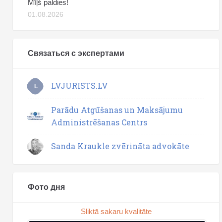
Mīļš paldies!
01.08.2026
Связаться с экспертами
LVJURISTS.LV
L
Parādu Atgūšanas un Maksājumu
Administrēšanas Centrs
Sanda Kraukle zvērināta advokāte
Фото дня
Sliktā sakaru kvalitāte