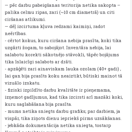
— pēc darbu pabeigšanas teritorija netika sakopta –
palika celmu ripas, zari (~10 cm diametrā) un citi
ciršanas atlikumi.
— dēļ izcirtuma kļuva redzami kaimiņi, radot
neērtības.
- cērtot kokus, kuru ciršana nebija prasīta, koki tika
uzgāzti žogam, to sabojājot. Inventāra nebija, lai
salabotu korekti sākotnējo stāvokli, tāpēc bojājums
tika īslaicīgi salabots ar drāti.
- apzāģēti zari ainaviskam lauka ozolam (40+ gadi) ,
lai gan bija prasīts koku neaiztikt, būtiski mainot tā
vizuālo izskatu.
- fiziski izpildīto darbu kvalitāte ir pieņemama,
izņemot gadījumus, kad tika izcirsti arī mazāki koki,
kuru saglabāšana bija prasīta.
- mums netika sniegts darbu grafiks; par darbiem, ja
vispār, tika ziņots dienu iepriekš pirms uzsākšanas.
- jebkāda dokumentācija netika sniegta, tostarp