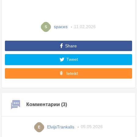
spaces
11.02.2026
S
Share
Tweet
Ieteikt
Комментарии (3)
ElvijsTrankalis
05.05.2026
E