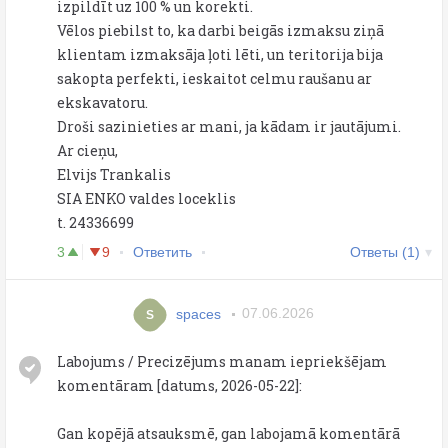
izpildīt uz 100 % un korekti.
Vēlos piebilst to, ka darbi beigās izmaksu ziņā
klientam izmaksāja ļoti lēti, un teritorija bija
sakopta perfekti, ieskaitot celmu raušanu ar
ekskavatoru.
Droši sazinieties ar mani, ja kādam ir jautājumi.
Ar cieņu,
Elvijs Trankalis
SIA ENKO valdes loceklis
t. 24336699
3
9
Ответить
Ответы (1)
spaces
07.06.2026
S
Labojums / Precizējums manam iepriekšējam
komentāram [datums, 2026-05-22]:
Gan kopējā atsauksmē, gan labojamā komentārā