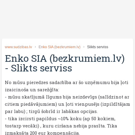
www.sudzibas.lv
Enko SIA (bezkrumiem.lv)
Slikts serviss
Enko SIA (bezkrumiem.lv)
-
Slikts serviss
No mūsu pieredzes sadarbība ar šo uzņēmumu bija ļoti
izaicinoša un sarežģīta:
- mūsu skatījumā līgums bija neizdevīgs (salīdzinot ar
citiem piedāvājumiem) un ļoti vienpusējs (izpildītājam
par labu) ; tirgū šobrīd ir labākas opcijas.
- tika izcirsti papildus ~10% koku (ap 50 kokiem,
tostarp vecāki) , kuru ciršana nebija prasīta. Tika
izmaksāta 200 eur kompensācija.