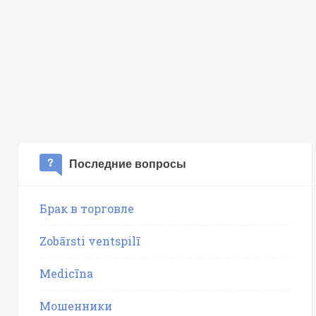
Последние вопросы
Брак в торговле
Zobārsti ventspilī
Medicīna
Мошенники