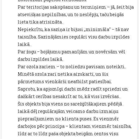
Par teritorijas sakopšanu un termiņiem – jā, šeit bija
atsevišķas nepilnības, un to neslēpju, taču beigās
lieta tika atrisināta.
Nepiekrītu, ka saziņa ir bijusi „minimāla" – tā nav
taisnība. Sazinājāmies regulāri visu darbu izpildes
laikā.
Par žogu – bojājumu pamanījām un novērsām vēl
darbu izpildes laikā.
Par ozola zariem – to noliedzu pavisam noteikti.
Minētā ozola zari netika aizskarti, un šis
pārmetums vienkārši neatbilst patiesībai.
Saprotu, ka apjomīgi darbi mēdz radīt spriedzi un
dažkārt cerības nesakrīt ar to, kā viss izvēršas.
Šis objekts bija viens no sarežģītākajiem pēdējā
laikā dēļ regulārajām veicamo darbu izmaiņu
pieprasījumiem no klienta puses. Es vienmēr
darbojos pēc principa – klientam vienmēr taisnība,
līdz ar to līdz paša objekta beigām centos visu