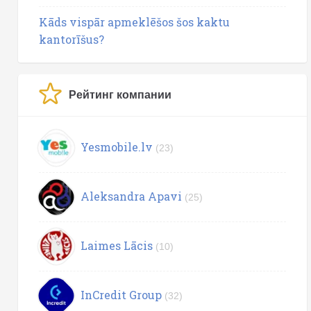
Kāds vispār apmeklēšos šos kaktu
kantorīšus?
Рейтинг компании
Yesmobile.lv
(23)
Aleksandra Apavi
(25)
Laimes Lācis
(10)
InCredit Group
(32)