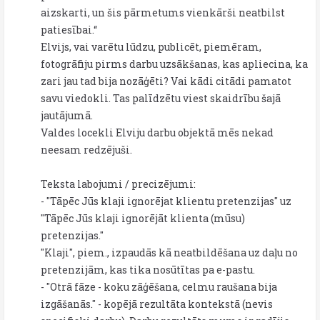
aizskarti, un šis pārmetums vienkārši neatbilst
patiesībai.“
Elvijs, vai varētu lūdzu, publicēt, piemēram,
fotogrāfiju pirms darbu uzsākšanas, kas apliecina, ka
zari jau tad bija nozāģēti? Vai kādi citādi pamatot
savu viedokli. Tas palīdzētu viest skaidrību šajā
jautājumā.
Valdes locekli Elviju darbu objektā mēs nekad
neesam redzējuši.
Teksta labojumi / precizējumi:
- "Tāpēc Jūs klaji ignorējat klientu pretenzijas" uz
"Tāpēc Jūs klaji ignorējāt klienta (mūsu)
pretenzijas."
"Klaji", piem., izpaudās kā neatbildēšana uz daļu no
pretenzijām, kas tika nosūtītas pa e-pastu.
- "Otrā fāze - koku zāģēšana, celmu raušana bija
izgāšanās." - kopējā rezultāta kontekstā (nevis