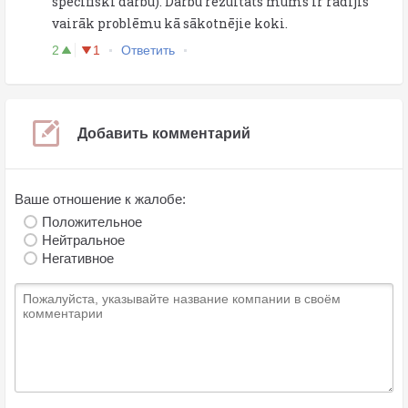
specifiski darbu). Darbu rezultāts mums ir radījis
vairāk problēmu kā sākotnējie koki.
2
1
Ответить
Добавить комментарий
Ваше отношение к жалобе:
Положительное
Нейтральное
Негативное