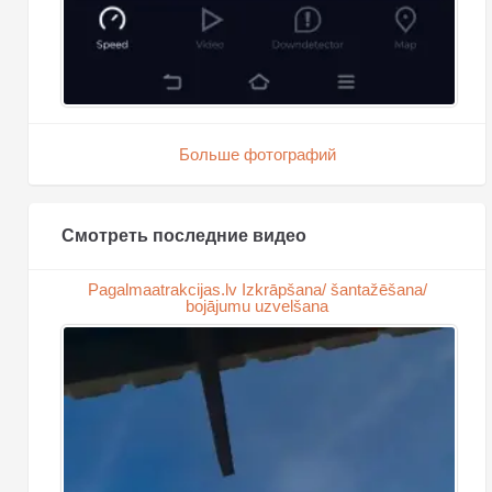
Больше фотографий
Смотреть последние видео
Pagalmaatrakcijas.lv Izkrāpšana/ šantažēšana/
bojājumu uzvelšana