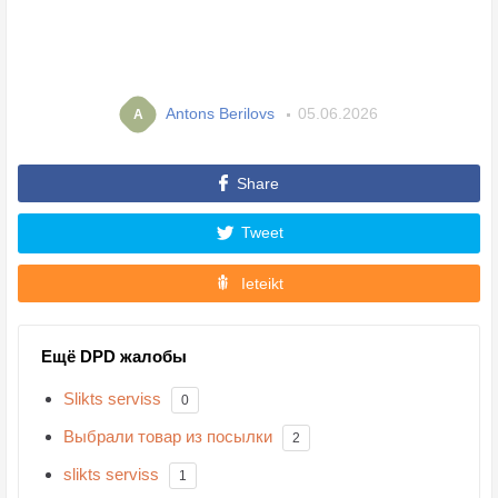
Antons Berilovs
05.06.2026
A
Share
Tweet
Ieteikt
Ещё DPD жалобы
Slikts serviss
0
Выбрали товар из посылки
2
slikts serviss
1