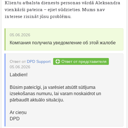
Klientu atbalsta dienests personas vārdā Aleksandra
vienkārši pateica – ejiet sūdzieties. Mums nav
interese risināt jūsu problēmu.
05.06.2026
Компания получила уведомление об этой жалобе
Ответ от
DPD Support
Ответ от представителя
05.06.2026
Labdien!
Būsim pateicīgi, ja varēsiet atsūtīt sūtījuma
izsekošanas numuru, lai varam noskaidrot un
pārbaudīt aktuālo situāciju.
Ar cieņu
DPD