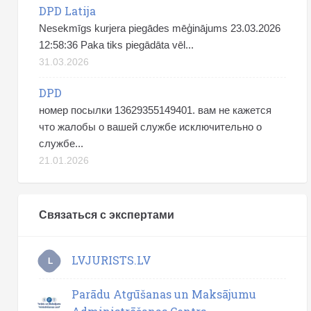
DPD Latija
Nesekmīgs kurjera piegādes mēģinājums 23.03.2026
12:58:36 Paka tiks piegādāta vēl...
31.03.2026
DPD
номер посылки 13629355149401. вам не кажется
что жалобы о вашей службе исключительно о
службе...
21.01.2026
Связаться с экспертами
LVJURISTS.LV
L
Parādu Atgūšanas un Maksājumu