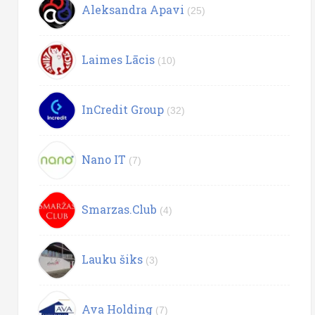
Aleksandra Apavi
(25)
Laimes Lācis
(10)
InCredit Group
(32)
Nano IT
(7)
Smarzas.Club
(4)
Lauku šiks
(3)
Ava Holding
(7)