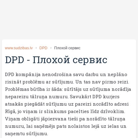
www.sudzibas.lv
DPD
Плохой сервис
DPD
-
Плохой сервис
DPD kompānija nenodrošina savu darbu un neplāno
risināt problēmu ar sūtījumu. Un tas nav pirmo reizi.
Problēmas būtība ir šāda: sūtītājs uz sūtījuma norādīja
nepareizu tālruņa numuru. Savukārt DPD kurjers
atsakās piegādāt sūtījumu uz pareizi norādīto adresi
Rīgā, jo viņam ir slinkums pacelties līdz dzīvoklim.
Viņam obligāti jāpiezvana tieši pa norādīto tālruņa
numuru, lai saņēmējs pats nolaistos lejā uz ielas un
saņemtu sūtījumu.