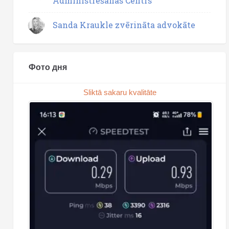
Administrēšanas Centrs
Sanda Kraukle zvērināta advokāte
Фото дня
Sliktā sakaru kvalitāte