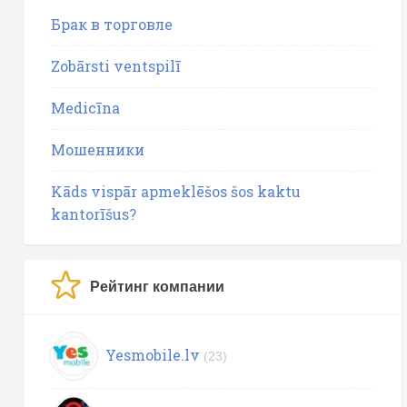
Брак в торговле
Zobārsti ventspilī
Medicīna
Мошенники
Kāds vispār apmeklēšos šos kaktu
kantorīšus?
Рейтинг компании
Yesmobile.lv
(23)