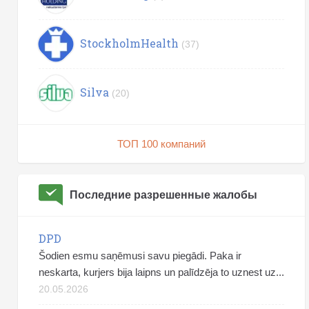
StockholmHealth
(37)
Silva
(20)
ТОП 100 компаний
Последние разрешенные жалобы
DPD
Šodien esmu saņēmusi savu piegādi. Paka ir
neskarta, kurjers bija laipns un palīdzēja to uznest uz...
20.05.2026