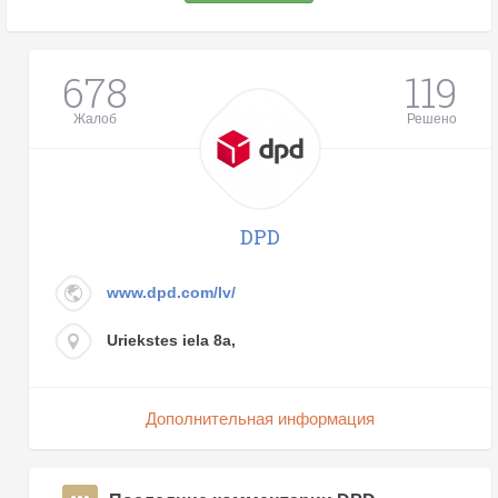
678
119
Жалоб
Решено
DPD
www.dpd.com/lv/
Uriekstes iela 8a,
Дополнительная информация