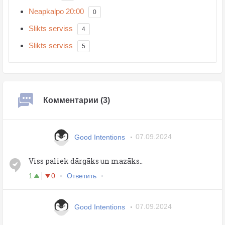
Neapkalpo 20:00
0
Slikts serviss
4
Slikts serviss
5
Комментарии (3)
Good Intentions
07.09.2024
Viss paliek dārgāks un mazāks..
1
0
Ответить
Good Intentions
07.09.2024