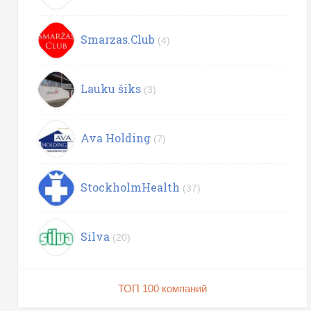
Smarzas.Club
(4)
Lauku šiks
(3)
Ava Holding
(7)
StockholmHealth
(37)
Silva
(20)
ТОП 100 компаний