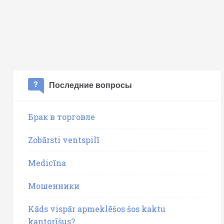
Последние вопросы
Брак в торговле
Zobārsti ventspilī
Medicīna
Мошенники
Kāds vispār apmeklēšos šos kaktu
kantorīšus?