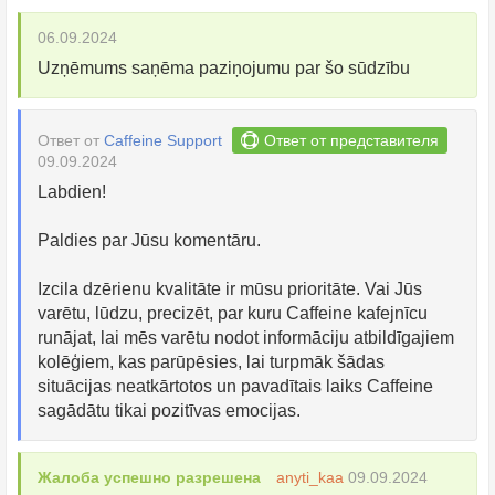
06.09.2024
Uzņēmums saņēma paziņojumu par šo sūdzību
Ответ от
Caffeine Support
Ответ от представителя
09.09.2024
Labdien!
Paldies par Jūsu komentāru.
Izcila dzērienu kvalitāte ir mūsu prioritāte. Vai Jūs
varētu, lūdzu, precizēt, par kuru Caffeine kafejnīcu
runājat, lai mēs varētu nodot informāciju atbildīgajiem
kolēģiem, kas parūpēsies, lai turpmāk šādas
situācijas neatkārtotos un pavadītais laiks Caffeine
sagādātu tikai pozitīvas emocijas.
Жалоба успешно разрешена
anyti_kaa
09.09.2024