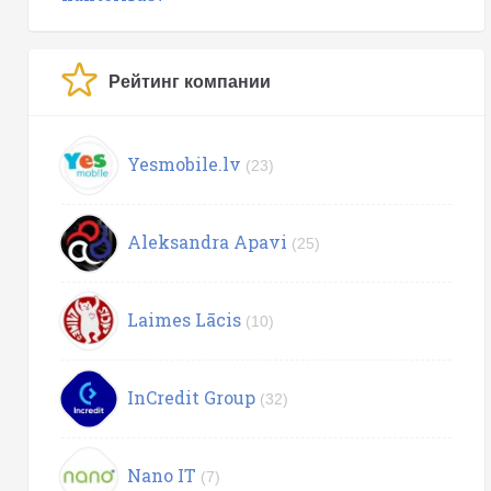
Рейтинг компании
Yesmobile.lv
(23)
Aleksandra Apavi
(25)
Laimes Lācis
(10)
InCredit Group
(32)
Nano IT
(7)