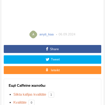
anyti_kaa
06.09.2024
A
Share
Tweet
Ieteikt
Ещё Caffeine жалобы
Slikta kafijas kvalitāte
1
Kvalitāte
0