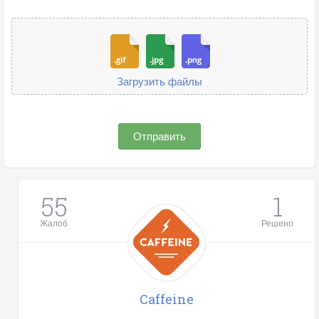
Загрузить файлы
Отправить
55
1
Жалоб
Решено
Caffeine