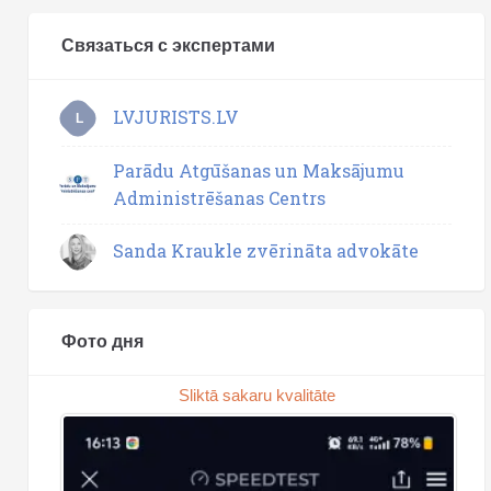
Связаться с экспертами
LVJURISTS.LV
L
Parādu Atgūšanas un Maksājumu
Administrēšanas Centrs
Sanda Kraukle zvērināta advokāte
Фото дня
Sliktā sakaru kvalitāte