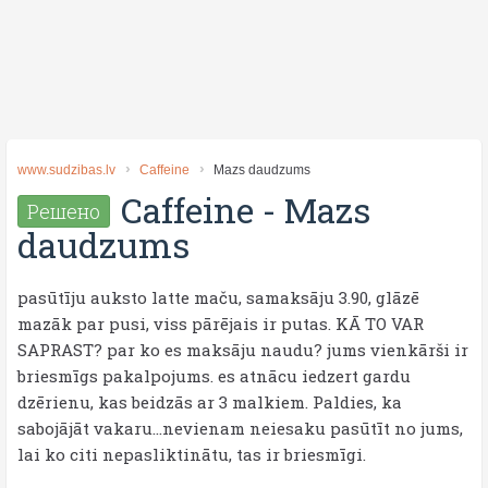
www.sudzibas.lv
Caffeine
Mazs daudzums
Caffeine
-
Mazs
Решено
daudzums
pasūtīju auksto latte maču, samaksāju 3.90, glāzē
mazāk par pusi, viss pārējais ir putas. KĀ TO VAR
SAPRAST? par ko es maksāju naudu? jums vienkārši ir
briesmīgs pakalpojums. es atnācu iedzert gardu
dzērienu, kas beidzās ar 3 malkiem. Paldies, ka
sabojājāt vakaru...nevienam neiesaku pasūtīt no jums,
lai ko citi nepasliktinātu, tas ir briesmīgi.