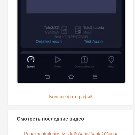
Больше фотографий
Смотреть последние видео
Pagalmaatrakcijas.lv Izkrāpšana/ šantažēšana/