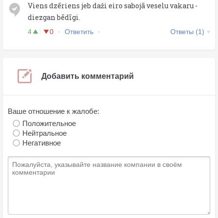
Viens dzēriens jeb daži eiro sabojā veselu vakaru -
diezgan bēdīgi.
4
0
Ответить
Ответы (1)
Добавить комментарий
Ваше отношение к жалобе:
Положительное
Нейтральное
Негативное