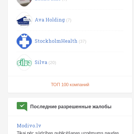
Ava Holding
(7)
StockholmHealth
(37)
Silva
(20)
ТОП 100 компаний
Последние разрешенные жалобы
Modivo.lv
Tikai pēc sūdzības publicēšanas uzņēmums naudas