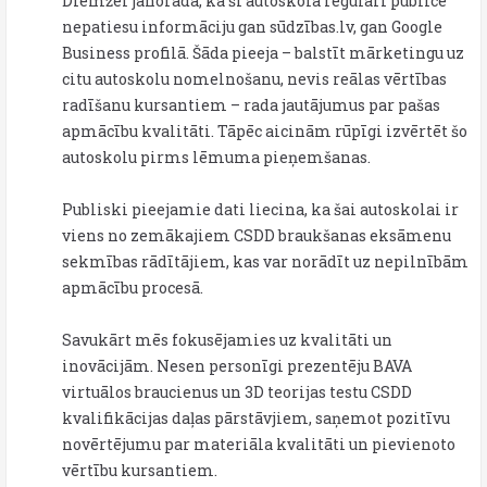
Diemžēl jānorāda, ka šī autoskola regulāri publicē
nepatiesu informāciju gan sūdzības.lv, gan Google
Business profilā. Šāda pieeja – balstīt mārketingu uz
citu autoskolu nomelnošanu, nevis reālas vērtības
radīšanu kursantiem – rada jautājumus par pašas
apmācību kvalitāti. Tāpēc aicinām rūpīgi izvērtēt šo
autoskolu pirms lēmuma pieņemšanas.
Publiski pieejamie dati liecina, ka šai autoskolai ir
viens no zemākajiem CSDD braukšanas eksāmenu
sekmības rādītājiem, kas var norādīt uz nepilnībām
apmācību procesā.
Savukārt mēs fokusējamies uz kvalitāti un
inovācijām. Nesen personīgi prezentēju BAVA
virtuālos braucienus un 3D teorijas testu CSDD
kvalifikācijas daļas pārstāvjiem, saņemot pozitīvu
novērtējumu par materiāla kvalitāti un pievienoto
vērtību kursantiem.