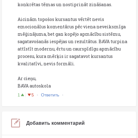
konkrētas tēmas un nostiprināt zināšanas.
Aicinām topošos kursantus vērtēt nevis
emocionālus komentārus pēc viena neveiksmīga
mēģinājuma, bet gan kopējo apmācību sistēmu,
sagatavošanās iespējas un rezultātus. BAVA turpina
attīstīt modernu, ērtu un caurspīdīgu apmācību
procesu, kura mērķis ir sagatavot kursantus
kvalitatīvi, nevis formāli.
Ar cieņu,
BAVA autoskola
1
5
Ответить
Добавить комментарий