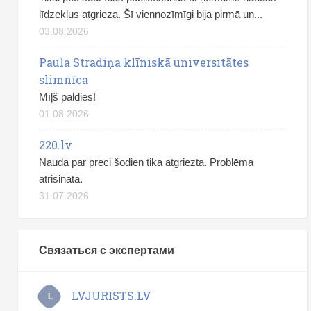
līdzekļus atgrieza. Šī viennozīmīgi bija pirmā un...
03.08.2026
Paula Stradiņa klīniskā universitātes
slimnīca
Mīļš paldies!
01.08.2026
220.lv
Nauda par preci šodien tika atgriezta. Problēma
atrisināta.
31.07.2026
Связаться с экспертами
LVJURISTS.LV
L