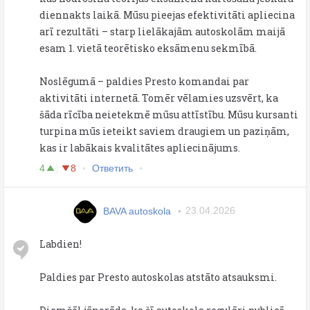
diennakts laikā. Mūsu pieejas efektivitāti apliecina
arī rezultāti – starp lielākajām autoskolām maijā
esam 1. vietā teorētisko eksāmenu sekmībā.
Noslēgumā – paldies Presto komandai par
aktivitāti internetā. Tomēr vēlamies uzsvērt, ka
šāda rīcība neietekmē mūsu attīstību. Mūsu kursanti
turpina mūs ieteikt saviem draugiem un paziņām,
kas ir labākais kvalitātes apliecinājums.
4
8
Ответить
BAVA autoskola
23.04.2026
Labdien!
Paldies par Presto autoskolas atstāto atsauksmi.