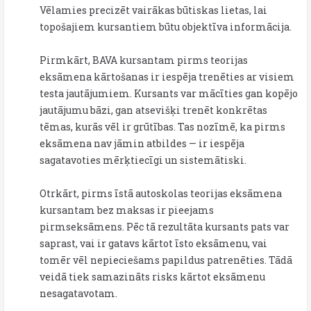
Vēlamies precizēt vairākas būtiskas lietas, lai
topošajiem kursantiem būtu objektīva informācija.
Pirmkārt, BAVA kursantam pirms teorijas
eksāmena kārtošanas ir iespēja trenēties ar visiem
testa jautājumiem. Kursants var mācīties gan kopējo
jautājumu bāzi, gan atsevišķi trenēt konkrētas
tēmas, kurās vēl ir grūtības. Tas nozīmē, ka pirms
eksāmena nav jāmin atbildes — ir iespēja
sagatavoties mērķtiecīgi un sistemātiski.
Otrkārt, pirms īstā autoskolas teorijas eksāmena
kursantam bez maksas ir pieejams
pirmseksāmens. Pēc tā rezultāta kursants pats var
saprast, vai ir gatavs kārtot īsto eksāmenu, vai
tomēr vēl nepieciešams papildus patrenēties. Tādā
veidā tiek samazināts risks kārtot eksāmenu
nesagatavotam.