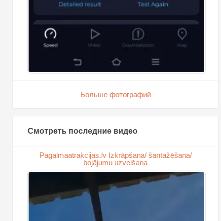
Больше фотографий
Смотреть последние видео
Pagalmaatrakcijas.lv Izkrāpšana/ šantažēšana/
bojājumu uzvelšana