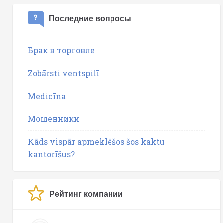
Последние вопросы
Брак в торговле
Zobārsti ventspilī
Medicīna
Мошенники
Kāds vispār apmeklēšos šos kaktu
kantorīšus?
Рейтинг компании