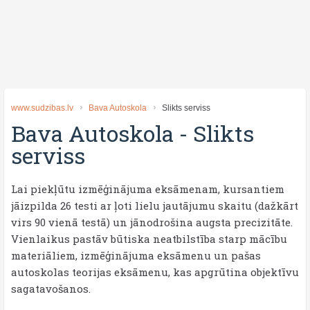
www.sudzibas.lv
Bava Autoskola
Slikts serviss
Bava Autoskola
-
Slikts
serviss
Lai piekļūtu izmēģinājuma eksāmenam, kursantiem
jāizpilda 26 testi ar ļoti lielu jautājumu skaitu (dažkārt
virs 90 vienā testā) un jānodrošina augsta precizitāte.
Vienlaikus pastāv būtiska neatbilstība starp mācību
materiāliem, izmēģinājuma eksāmenu un pašas
autoskolas teorijas eksāmenu, kas apgrūtina objektīvu
sagatavošanos.