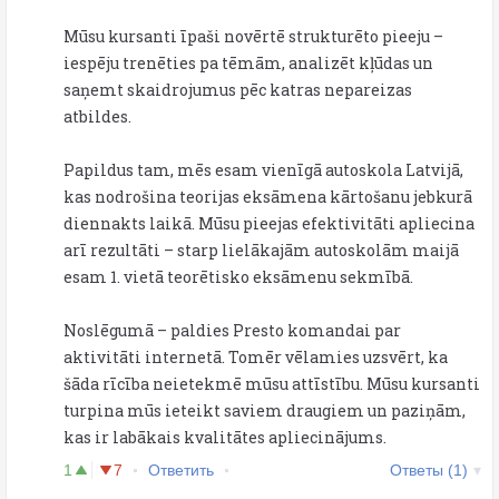
Mūsu kursanti īpaši novērtē strukturēto pieeju –
iespēju trenēties pa tēmām, analizēt kļūdas un
saņemt skaidrojumus pēc katras nepareizas
atbildes.
Papildus tam, mēs esam vienīgā autoskola Latvijā,
kas nodrošina teorijas eksāmena kārtošanu jebkurā
diennakts laikā. Mūsu pieejas efektivitāti apliecina
arī rezultāti – starp lielākajām autoskolām maijā
esam 1. vietā teorētisko eksāmenu sekmībā.
Noslēgumā – paldies Presto komandai par
aktivitāti internetā. Tomēr vēlamies uzsvērt, ka
šāda rīcība neietekmē mūsu attīstību. Mūsu kursanti
turpina mūs ieteikt saviem draugiem un paziņām,
kas ir labākais kvalitātes apliecinājums.
1
7
Ответить
Ответы (1)