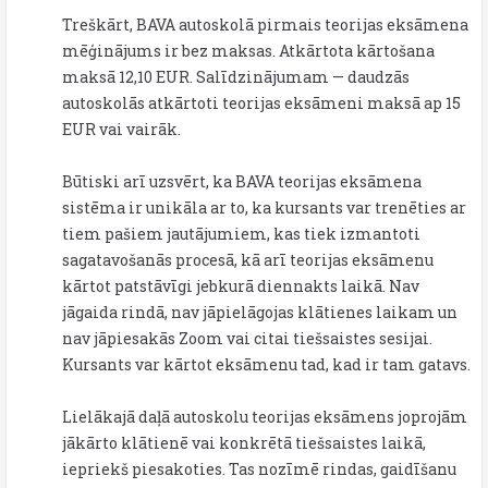
Treškārt, BAVA autoskolā pirmais teorijas eksāmena
mēģinājums ir bez maksas. Atkārtota kārtošana
maksā 12,10 EUR. Salīdzinājumam — daudzās
autoskolās atkārtoti teorijas eksāmeni maksā ap 15
EUR vai vairāk.
Būtiski arī uzsvērt, ka BAVA teorijas eksāmena
sistēma ir unikāla ar to, ka kursants var trenēties ar
tiem pašiem jautājumiem, kas tiek izmantoti
sagatavošanās procesā, kā arī teorijas eksāmenu
kārtot patstāvīgi jebkurā diennakts laikā. Nav
jāgaida rindā, nav jāpielāgojas klātienes laikam un
nav jāpiesakās Zoom vai citai tiešsaistes sesijai.
Kursants var kārtot eksāmenu tad, kad ir tam gatavs.
Lielākajā daļā autoskolu teorijas eksāmens joprojām
jākārto klātienē vai konkrētā tiešsaistes laikā,
iepriekš piesakoties. Tas nozīmē rindas, gaidīšanu