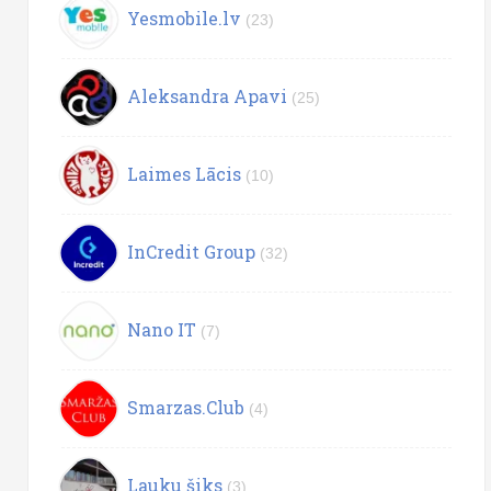
Yesmobile.lv
(23)
Aleksandra Apavi
(25)
Laimes Lācis
(10)
InCredit Group
(32)
Nano IT
(7)
Smarzas.Club
(4)
Lauku šiks
(3)