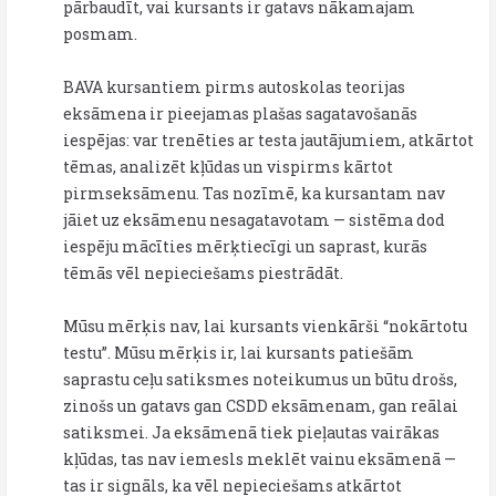
pārbaudīt, vai kursants ir gatavs nākamajam
posmam.
BAVA kursantiem pirms autoskolas teorijas
eksāmena ir pieejamas plašas sagatavošanās
iespējas: var trenēties ar testa jautājumiem, atkārtot
tēmas, analizēt kļūdas un vispirms kārtot
pirmseksāmenu. Tas nozīmē, ka kursantam nav
jāiet uz eksāmenu nesagatavotam — sistēma dod
iespēju mācīties mērķtiecīgi un saprast, kurās
tēmās vēl nepieciešams piestrādāt.
Mūsu mērķis nav, lai kursants vienkārši “nokārtotu
testu”. Mūsu mērķis ir, lai kursants patiešām
saprastu ceļu satiksmes noteikumus un būtu drošs,
zinošs un gatavs gan CSDD eksāmenam, gan reālai
satiksmei. Ja eksāmenā tiek pieļautas vairākas
kļūdas, tas nav iemesls meklēt vainu eksāmenā —
tas ir signāls, ka vēl nepieciešams atkārtot