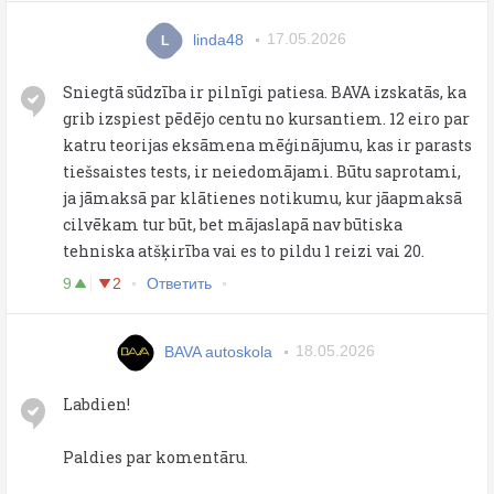
linda48
17.05.2026
L
Sniegtā sūdzība ir pilnīgi patiesa. BAVA izskatās, ka
grib izspiest pēdējo centu no kursantiem. 12 eiro par
katru teorijas eksāmena mēģinājumu, kas ir parasts
tiešsaistes tests, ir neiedomājami. Būtu saprotami,
ja jāmaksā par klātienes notikumu, kur jāapmaksā
cilvēkam tur būt, bet mājaslapā nav būtiska
tehniska atšķirība vai es to pildu 1 reizi vai 20.
9
2
Ответить
BAVA autoskola
18.05.2026
Labdien!
Paldies par komentāru.