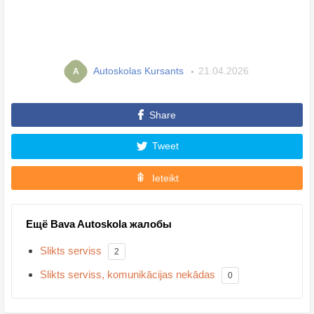
Autoskolas Kursants
21.04.2026
A
Share
Tweet
Ieteikt
Ещё Bava Autoskola жалобы
Slikts serviss
2
Slikts serviss, komunikācijas nekādas
0