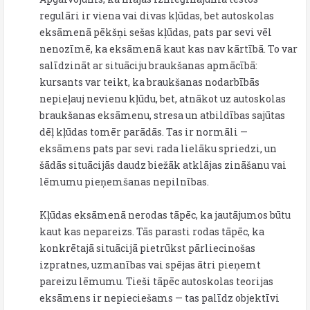
regulāri ir viena vai divas kļūdas, bet autoskolas
eksāmenā pēkšņi sešas kļūdas, pats par sevi vēl
nenozīmē, ka eksāmenā kaut kas nav kārtībā. To var
salīdzināt ar situāciju braukšanas apmācībā:
kursants var teikt, ka braukšanas nodarbībās
nepieļauj nevienu kļūdu, bet, atnākot uz autoskolas
braukšanas eksāmenu, stresa un atbildības sajūtas
dēļ kļūdas tomēr parādās. Tas ir normāli —
eksāmens pats par sevi rada lielāku spriedzi, un
šādās situācijās daudz biežāk atklājas zināšanu vai
lēmumu pieņemšanas nepilnības.
Kļūdas eksāmenā nerodas tāpēc, ka jautājumos būtu
kaut kas nepareizs. Tās parasti rodas tāpēc, ka
konkrētajā situācijā pietrūkst pārliecinošas
izpratnes, uzmanības vai spējas ātri pieņemt
pareizu lēmumu. Tieši tāpēc autoskolas teorijas
eksāmens ir nepieciešams — tas palīdz objektīvi