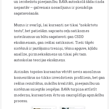
un ierobežotu pieejamību. BAVA autoskolā šāda rinda
nepastāv — galvenais nosacījums ir pienācīga
sagatavošanās.
Mums ir svarīgi, lai kursanti ne tikai “nokārtotu
testu”, bet patiešām saprastu ceļu satiksmes
noteikumus un būtu sagatavoti gan CSDD
eksāmenam, gan reālai satiksmei. Tieši tāpēc
sistēmā ir jautājumu treniņi, tēmu apguve, kļūdu
analīze, pirmseksāmens un tikai pēc tam
autoskolas teorijas eksāmens.
Aicinām topošos kursantus vērtēt nevis anonīmus
komentārus no tikko izveidotiem profiliem, bet gan
reālus rezultātus, mācību kvalitāti, pieejamību un
sistēmas sniegtās iespējas. BAVA turpina attīstīt
modernu, kursantiem ērtu un caurspīdīgu apmācību
procesu.