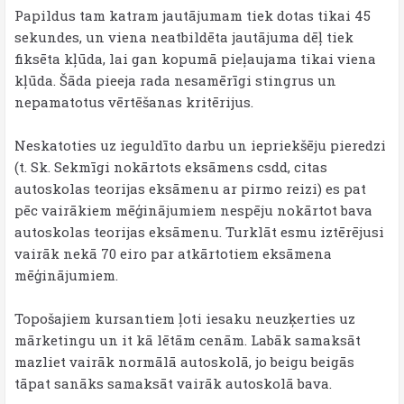
Papildus tam katram jautājumam tiek dotas tikai 45
sekundes, un viena neatbildēta jautājuma dēļ tiek
fiksēta kļūda, lai gan kopumā pieļaujama tikai viena
kļūda. Šāda pieeja rada nesamērīgi stingrus un
nepamatotus vērtēšanas kritērijus.
Neskatoties uz ieguldīto darbu un iepriekšēju pieredzi
(t. Sk. Sekmīgi nokārtots eksāmens csdd, citas
autoskolas teorijas eksāmenu ar pirmo reizi) es pat
pēc vairākiem mēģinājumiem nespēju nokārtot bava
autoskolas teorijas eksāmenu. Turklāt esmu iztērējusi
vairāk nekā 70 eiro par atkārtotiem eksāmena
mēģinājumiem.
Topošajiem kursantiem ļoti iesaku neuzķerties uz
mārketingu un it kā lētām cenām. Labāk samaksāt
mazliet vairāk normālā autoskolā, jo beigu beigās
tāpat sanāks samaksāt vairāk autoskolā bava.