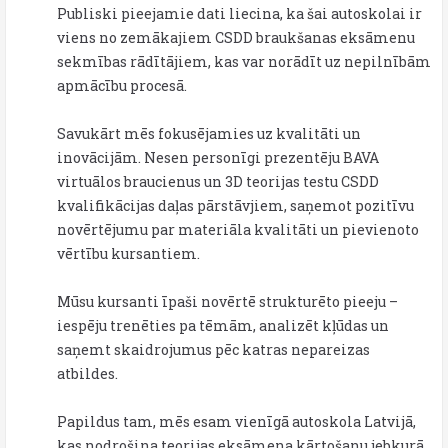
Publiski pieejamie dati liecina, ka šai autoskolai ir
viens no zemākajiem CSDD braukšanas eksāmenu
sekmības rādītājiem, kas var norādīt uz nepilnībām
apmācību procesā.
Savukārt mēs fokusējamies uz kvalitāti un
inovācijām. Nesen personīgi prezentēju BAVA
virtuālos braucienus un 3D teorijas testu CSDD
kvalifikācijas daļas pārstāvjiem, saņemot pozitīvu
novērtējumu par materiāla kvalitāti un pievienoto
vērtību kursantiem.
Mūsu kursanti īpaši novērtē strukturēto pieeju –
iespēju trenēties pa tēmām, analizēt kļūdas un
saņemt skaidrojumus pēc katras nepareizas
atbildes.
Papildus tam, mēs esam vienīgā autoskola Latvijā,
kas nodrošina teorijas eksāmena kārtošanu jebkurā