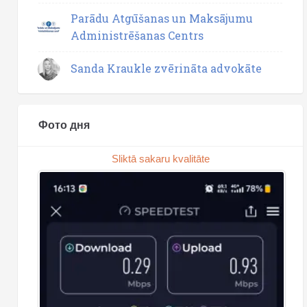
Parādu Atgūšanas un Maksājumu
Administrēšanas Centrs
Sanda Kraukle zvērināta advokāte
Фото дня
Sliktā sakaru kvalitāte