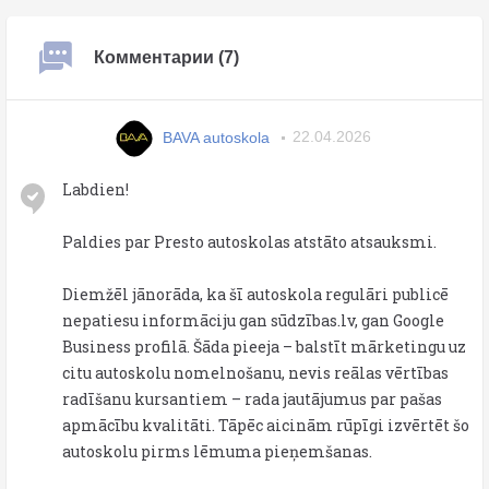
Комментарии (7)
BAVA autoskola
22.04.2026
Labdien!
Paldies par Presto autoskolas atstāto atsauksmi.
Diemžēl jānorāda, ka šī autoskola regulāri publicē
nepatiesu informāciju gan sūdzības.lv, gan Google
Business profilā. Šāda pieeja – balstīt mārketingu uz
citu autoskolu nomelnošanu, nevis reālas vērtības
radīšanu kursantiem – rada jautājumus par pašas
apmācību kvalitāti. Tāpēc aicinām rūpīgi izvērtēt šo
autoskolu pirms lēmuma pieņemšanas.