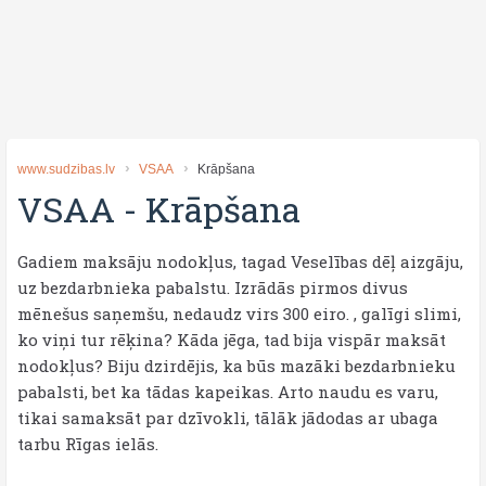
www.sudzibas.lv
VSAA
Krāpšana
VSAA
-
Krāpšana
Gadiem maksāju nodokļus, tagad Veselības dēļ aizgāju,
uz bezdarbnieka pabalstu. Izrādās pirmos divus
mēnešus saņemšu, nedaudz virs 300 eiro. , galīgi slimi,
ko viņi tur rēķina? Kāda jēga, tad bija vispār maksāt
nodokļus? Biju dzirdējis, ka būs mazāki bezdarbnieku
pabalsti, bet ka tādas kapeikas. Arto naudu es varu,
tikai samaksāt par dzīvokli, tālāk jādodas ar ubaga
tarbu Rīgas ielās.