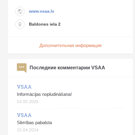
www.vsaa.lv
Baldones iela 2
Дополнительная информация
Последние комментарии VSAA
VSAA
Informàcijas nopludinášana!
14.05.2026
VSAA
Slimības pabalsta
15.04.2024