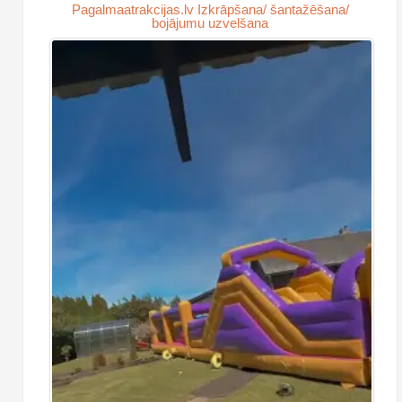
Pagalmaatrakcijas.lv Izkrāpšana/ šantažēšana/
bojājumu uzvelšana