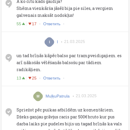
A ko citu kāds gaidīja?
Shēma vienkārša jāsēž bija pie siles, a vergiem
galvenais maksāt nodokļus!
55
17
Ответить
I
21.03.2025
I
un tad brīnās kāpēc balso par trampveidigajiem. es
arī nākošās vēlēšanās balsošu par tādiem
radikāļiem.
13
25
Ответить
MuļķuPatrula
21.03.2025
M
Spriežot pēc puikas atbildēm uz komentāriem.
Džeks ganjau grāvjus racis par 500€ bruto kur pus
darba laiks pie pudeles bijis un tagad brīnās ka vals