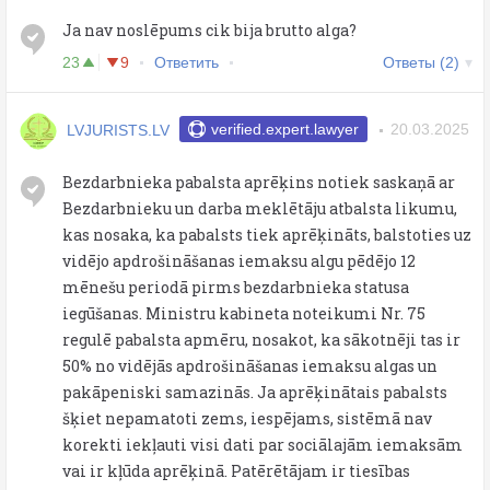
Ja nav noslēpums cik bija brutto alga?
23
9
Ответить
Ответы (2)
LVJURISTS.LV
verified.expert.lawyer
20.03.2025
Bezdarbnieka pabalsta aprēķins notiek saskaņā ar
Bezdarbnieku un darba meklētāju atbalsta likumu,
kas nosaka, ka pabalsts tiek aprēķināts, balstoties uz
vidējo apdrošināšanas iemaksu algu pēdējo 12
mēnešu periodā pirms bezdarbnieka statusa
iegūšanas. Ministru kabineta noteikumi Nr. 75
regulē pabalsta apmēru, nosakot, ka sākotnēji tas ir
50% no vidējās apdrošināšanas iemaksu algas un
pakāpeniski samazinās. Ja aprēķinātais pabalsts
šķiet nepamatoti zems, iespējams, sistēmā nav
korekti iekļauti visi dati par sociālajām iemaksām
vai ir kļūda aprēķinā. Patērētājam ir tiesības