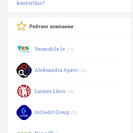
kantorīšus?
Рейтинг компании
Yesmobile.lv
(23)
Aleksandra Apavi
(25)
Laimes Lācis
(10)
InCredit Group
(32)