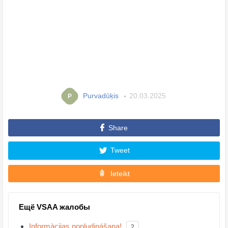
Purvadūķis
20.03.2025
P
Share
Tweet
Ieteikt
Ещё VSAA жалобы
Informàcijas nopludinášana!
2