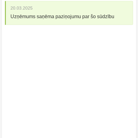
20.03.2025
Uzņēmums saņēma paziņojumu par šo sūdzību