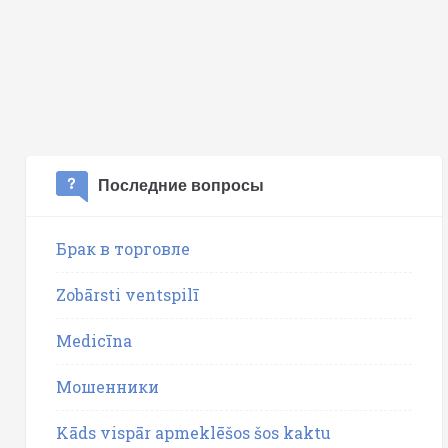
Последние вопросы
Брак в торговле
Zobārsti ventspilī
Medicīna
Мошенники
Kāds vispār apmeklēšos šos kaktu