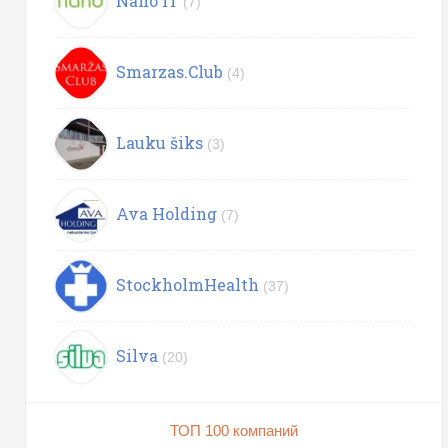
Nano IT
(7)
Smarzas.Club
(4)
Lauku šiks
(3)
Ava Holding
(7)
StockholmHealth
(37)
Silva
(20)
ТОП 100 компаний