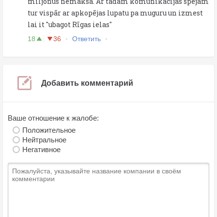
miljonus nemaksā. Ar tādām komunikācijas spējām
tur vispār ar apkopējas lupatu pa muguru un izmest
lai it "ubagot Rīgas ielas"
18
36
Ответить
Добавить комментарий
Ваше отношение к жалобе:
Положительное
Нейтральное
Негативное