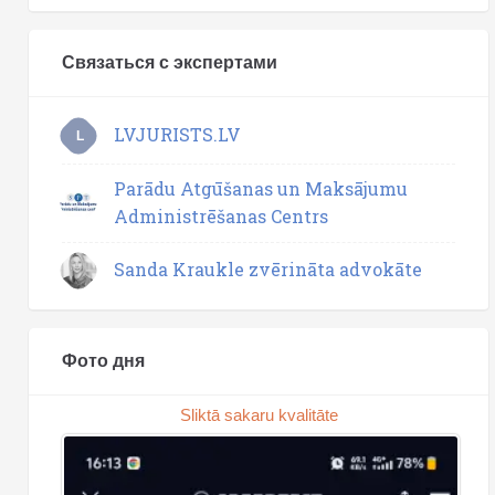
Связаться с экспертами
LVJURISTS.LV
L
Parādu Atgūšanas un Maksājumu
Administrēšanas Centrs
Sanda Kraukle zvērināta advokāte
Фото дня
Sliktā sakaru kvalitāte