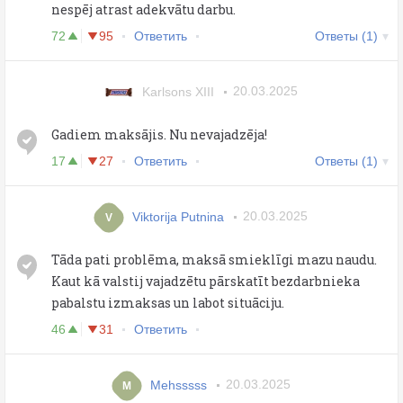
nespēj atrast adekvātu darbu.
72
95
Ответить
Ответы (1)
Karlsons XIII
20.03.2025
Gadiem maksājis. Nu nevajadzēja!
17
27
Ответить
Ответы (1)
Viktorija Putnina
20.03.2025
V
Tāda pati problēma, maksā smieklīgi mazu naudu.
Kaut kā valstij vajadzētu pārskatīt bezdarbnieka
pabalstu izmaksas un labot situāciju.
46
31
Ответить
Mehsssss
20.03.2025
M