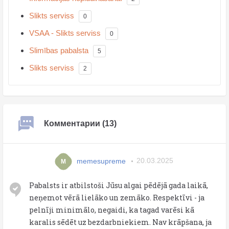
Slikts serviss
0
VSAA - Slikts serviss
0
Slimības pabalsta
5
Slikts serviss
2
Комментарии (13)
memesupreme
20.03.2025
M
Pabalsts ir atbilstoši Jūsu algai pēdējā gada laikā,
neņemot vērā lielāko un zemāko. Respektīvi - ja
pelnīji minimālo, negaidi, ka tagad varēsi kā
karalis sēdēt uz bezdarbniekiem. Nav krāpšana, ja