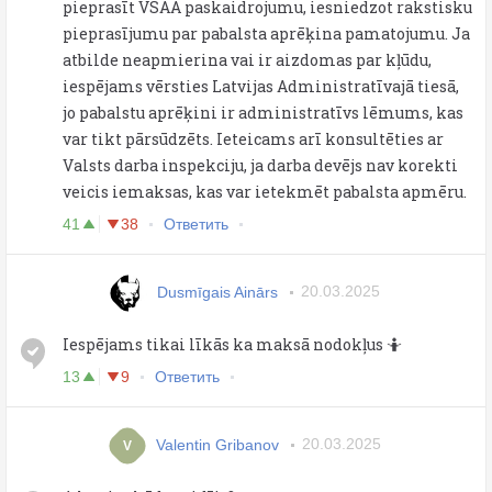
pieprasīt VSAA paskaidrojumu, iesniedzot rakstisku
pieprasījumu par pabalsta aprēķina pamatojumu. Ja
atbilde neapmierina vai ir aizdomas par kļūdu,
iespējams vērsties Latvijas Administratīvajā tiesā,
jo pabalstu aprēķini ir administratīvs lēmums, kas
var tikt pārsūdzēts. Ieteicams arī konsultēties ar
Valsts darba inspekciju, ja darba devējs nav korekti
veicis iemaksas, kas var ietekmēt pabalsta apmēru.
41
38
Ответить
Dusmīgais Ainārs
20.03.2025
Iespējams tikai līkās ka maksā nodokļus 🤷
13
9
Ответить
Valentin Gribanov
20.03.2025
V