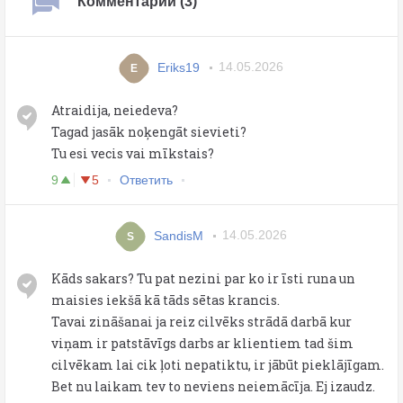
Комментарии (3)
Eriks19
14.05.2026
E
Atraidija, neiedeva?
Tagad jasāk noķengāt sievieti?
Tu esi vecis vai mīkstais?
9
5
Ответить
SandisM
14.05.2026
S
Kāds sakars? Tu pat nezini par ko ir īsti runa un
maisies iekšā kā tāds sētas krancis.
Tavai zināšanai ja reiz cilvēks strādā darbā kur
viņam ir patstāvīgs darbs ar klientiem tad šim
cilvēkam lai cik ļoti nepatiktu, ir jābūt pieklājīgam.
Bet nu laikam tev to neviens neiemācīja. Ej izaudz.