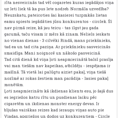
rīta nesveicinās tad vēl cogaretes kuras iegādājos viņa
uz leti liek tā ka pus lete nodreb. Normāla uzvedība?
Neuzskatu, pateicoties šai kasierei turpmkās lietas
eamu spiests iegādāties jūsu konkurentos - circlek. Šī
nav pirmā reize, kā jau teicu - tas ilgst jau gada
garumā, taču visam ir mērs kā zinam. Neliels ieskats
no vienas dienas - 3 cilvēki Rindā, mans priekšnieks,
tad ea un tad cita paziņa. Ar priekšnieku sasveicinās
smaidīga. Mani noignorē un nākošo pasveicinā.
Tad citā dienā kd viņa ļoti neapmierinātā balsī prasīja
vai man tiešām nav kapeikas, atbildēju - iespējama ir
mašīnā. Tā vietā lai palūgtu aiziet pakaļ, viņa tiešā
nozīmē ar rokas žestiem man parādija - lasies pakaļ
monētām.
Ļoti neapmierināts kā ikdienas klients esu, jo šajā dus
es iegriežos katru rītu un pusdienas laiku pēc
cigaretēm un ikdienas monster energy devas. Ir
bījušas vairākas reizes kad ieraugu viņas auto pie
Viadas, apgriežos un dodos uz konkurentiem - Circle