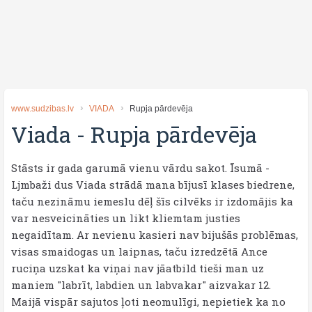
www.sudzibas.lv
VIADA
Rupja pārdevēja
Viada
-
Rupja pārdevēja
Stāsts ir gada garumā vienu vārdu sakot. Īsumā -
Ljmbaži dus Viada strādā mana bījusī klases biedrene,
taču nezināmu iemeslu dēļ šīs cilvēks ir izdomājis ka
var nesveicināties un likt kliemtam justies
negaidītam. Ar nevienu kasieri nav bijušās problēmas,
visas smaidogas un laipnas, taču izredzētā Ance
ruciņa uzskat ka viņai nav jāatbild tieši man uz
maniem "labrīt, labdien un labvakar" aizvakar 12.
Maijā vispār sajutos ļoti neomulīgi, nepietiek ka no