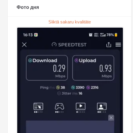
Фото дня
Sliktā sakaru kvalitāte