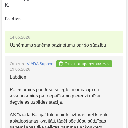
K.
Paldies.
14.05.2026
Uzņēmums saņēma paziņojumu par šo sūdzību
Ответ от
VIADA Support
Ответ от представителя
19.05.2026
Labdien!
Pateicamies par Jūsu sniegto informāciju un
atvainojamies par nepatīkamo pieredzi mūsu
degvielas uzpildes stacijā.
AS “Viada Baltija” ļoti nopietni izturas pret klientu
apkalpošanas kvalitāti, tādēļ pēc Jūsu sūdzības
saņemšanas tika veiktas pārrunas ar konkrēto