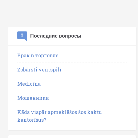
Последние вопросы
Брак в торговле
Zobārsti ventspilī
Medicīna
Мошенники
Kāds vispār apmeklēšos šos kaktu
kantorīšus?