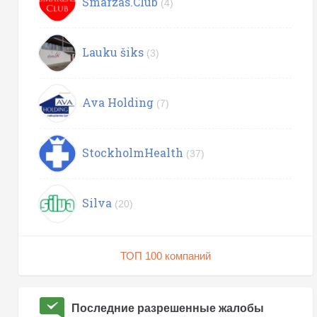
Smarzas.Club
(4)
Lauku šiks
(3)
Ava Holding
(7)
StockholmHealth
(37)
Silva
(20)
ТОП 100 компаний
Последние разрешенные жалобы