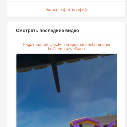
Больше фотографий
Смотреть последние видео
Pagalmaatrakcijas.lv Izkrāpšana/ šantažēšana/
bojājumu uzvelšana