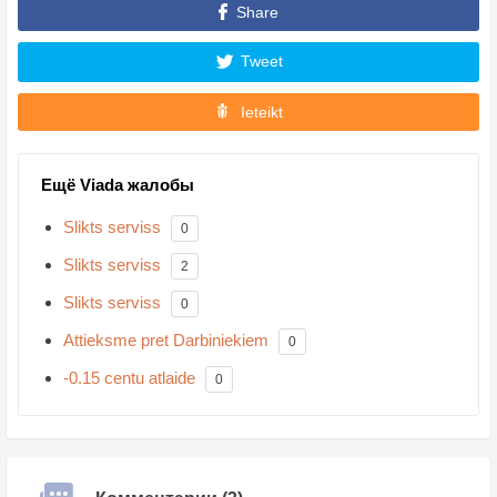
Share
Tweet
Ieteikt
Ещё Viada жалобы
Slikts serviss
0
Slikts serviss
2
Slikts serviss
0
Attieksme pret Darbiniekiem
0
-0.15 centu atlaide
0