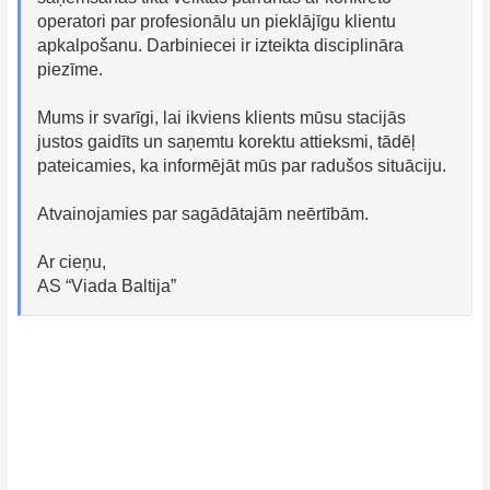
operatori par profesionālu un pieklājīgu klientu
apkalpošanu. Darbiniecei ir izteikta disciplināra
piezīme.
Mums ir svarīgi, lai ikviens klients mūsu stacijās
justos gaidīts un saņemtu korektu attieksmi, tādēļ
pateicamies, ka informējāt mūs par radušos situāciju.
Atvainojamies par sagādātajām neērtībām.
Ar cieņu,
AS “Viada Baltija”