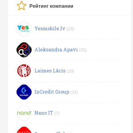
Рейтинг компании
Yesmobile.lv
(23)
Aleksandra Apavi
(25)
Laimes Lācis
(10)
InCredit Group
(32)
Nano IT
(7)