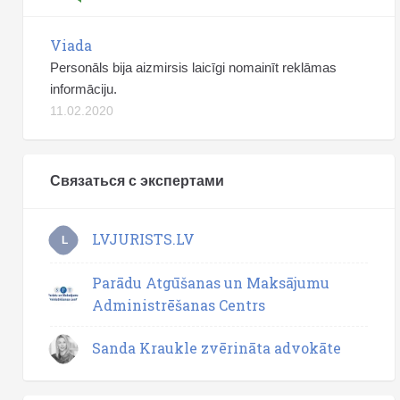
Viada
Personāls bija aizmirsis laicīgi nomainīt reklāmas
informāciju.
11.02.2020
Связаться с экспертами
LVJURISTS.LV
L
Parādu Atgūšanas un Maksājumu
Administrēšanas Centrs
Sanda Kraukle zvērināta advokāte