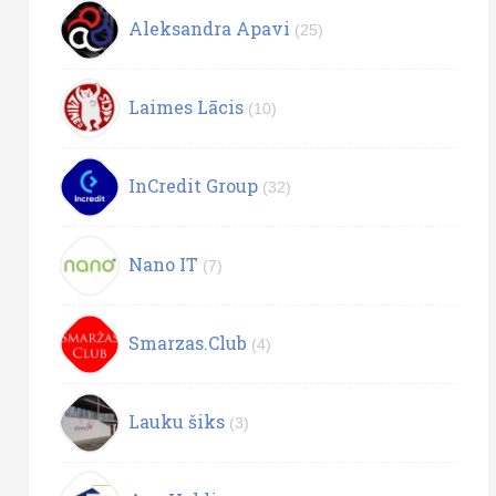
Aleksandra Apavi
(25)
Laimes Lācis
(10)
InCredit Group
(32)
Nano IT
(7)
Smarzas.Club
(4)
Lauku šiks
(3)