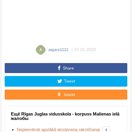
aigars1111
07.01.2020
A
Share
Tweet
Ieteikt
Ещё Rīgas Juglas vidusskola - korpuss Malienas ielā
жалобы
Nepiemēroti apstākļi eksāmena rakstīšanai
4