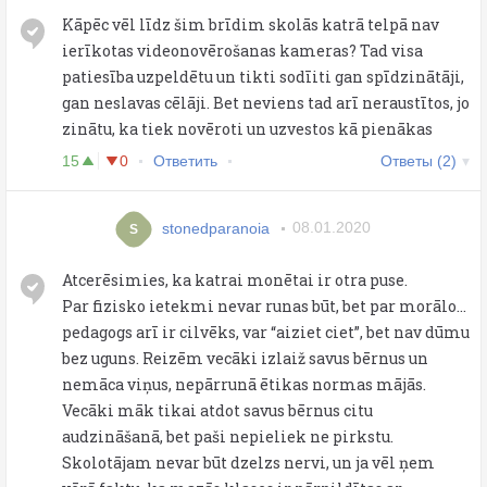
Kāpēc vēl līdz šim brīdim skolās katrā telpā nav
ierīkotas videonovērošanas kameras? Tad visa
patiesība uzpeldētu un tikti sodīiti gan spīdzinātāji,
gan neslavas cēlāji. Bet neviens tad arī neraustītos, jo
zinātu, ka tiek novēroti un uzvestos kā pienākas
15
0
Ответить
Ответы (2)
stonedparanoia
08.01.2020
S
Atcerēsimies, ka katrai monētai ir otra puse.
Par fizisko ietekmi nevar runas būt, bet par morālo...
pedagogs arī ir cilvēks, var “aiziet ciet”, bet nav dūmu
bez uguns. Reizēm vecāki izlaiž savus bērnus un
nemāca viņus, nepārrunā ētikas normas mājās.
Vecāki māk tikai atdot savus bērnus citu
audzināšanā, bet paši nepieliek ne pirkstu.
Skolotājam nevar būt dzelzs nervi, un ja vēl ņem