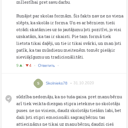
mīlestībai pret savu darbu.
Runājot par skolas formām. Šis fakts nav ne no viena
slēpts, ka skolās ir forma. Un es ar bērniem tieši
otrādi skatāmies uz šo jautājumu ļoti pozitīvi, jo visi
uzskatām, ka tas ir skaisti. Pie tam formā tiek
lietota tikai daļēji, un tie ir tikai svārki, un man ļoti
patīk, ka tas mūsdienu meitenēm tomēr piešķir
sievišķīgumu un tradicionālitāti.
9
4
Ответить
Skolnieks78
31.10.2020
S
sūdzība nedomāju, ka no tuša gaisa. pret manu bērnu
arī tiek veikta diezgan stipra ietekme no skolotāju
puses. ne no visiem, daudz skolotāju tiešām labi, bet
daži ļoti stipri emocionāli sagrauj bērnu. tas
attiecināms ne tikai uz manu bērnu, daudzi cieš