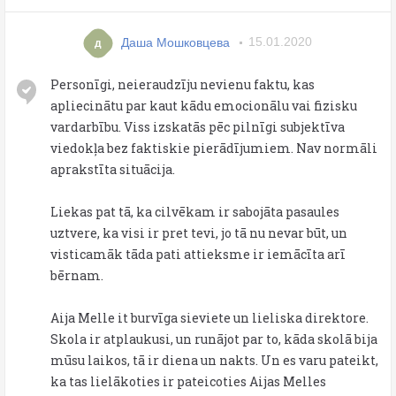
Даша Мошковцева
15.01.2020
д
Personīgi, neieraudzīju nevienu faktu, kas
apliecinātu par kaut kādu emocionālu vai fizisku
vardarbību. Viss izskatās pēc pilnīgi subjektīva
viedokļa bez faktiskie pierādījumiem. Nav normāli
aprakstīta situācija.
Liekas pat tā, ka cilvēkam ir sabojāta pasaules
uztvere, ka visi ir pret tevi, jo tā nu nevar būt, un
visticamāk tāda pati attieksme ir iemācīta arī
bērnam.
Aija Melle it burvīga sieviete un lieliska direktore.
Skola ir atplaukusi, un runājot par to, kāda skolā bija
mūsu laikos, tā ir diena un nakts. Un es varu pateikt,
ka tas lielākoties ir pateicoties Aijas Melles