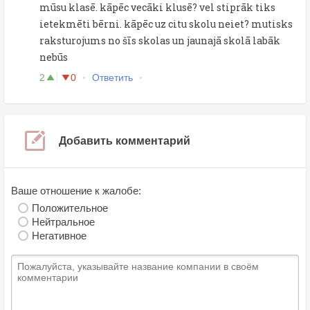
mūsu klasē. kāpēc vecāki klusē? vel stiprāk tiks
ietekmēti bērni. kāpēc uz citu skolu neiet? mutisks
raksturojums no šīs skolas un jaunajā skolā labāk
nebūs
2
0
Ответить
Добавить комментарий
Ваше отношение к жалобе:
Положительное
Нейтральное
Негативное