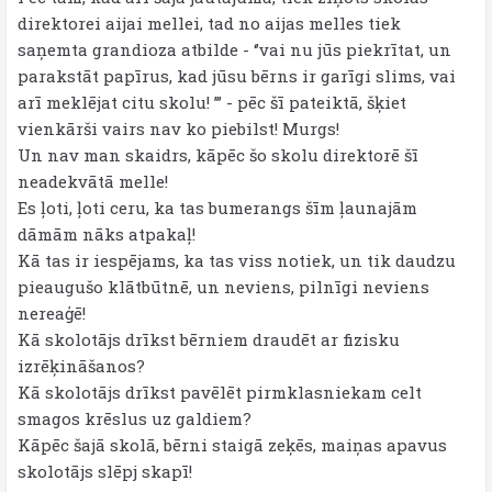
direktorei aijai mellei, tad no aijas melles tiek
saņemta grandioza atbilde - ‘’vai nu jūs piekrītat, un
parakstāt papīrus, kad jūsu bērns ir garīgi slims, vai
arī meklējat citu skolu! ’’’ - pēc šī pateiktā, šķiet
vienkārši vairs nav ko piebilst! Murgs!
Un nav man skaidrs, kāpēc šo skolu direktorē šī
neadekvātā melle!
Es ļoti, ļoti ceru, ka tas bumerangs šīm ļaunajām
dāmām nāks atpakaļ!
Kā tas ir iespējams, ka tas viss notiek, un tik daudzu
pieaugušo klātbūtnē, un neviens, pilnīgi neviens
nereaģē!
Kā skolotājs drīkst bērniem draudēt ar fizisku
izrēķināšanos?
Kā skolotājs drīkst pavēlēt pirmklasniekam celt
smagos krēslus uz galdiem?
Kāpēc šajā skolā, bērni staigā zeķēs, maiņas apavus
skolotājs slēpj skapī!