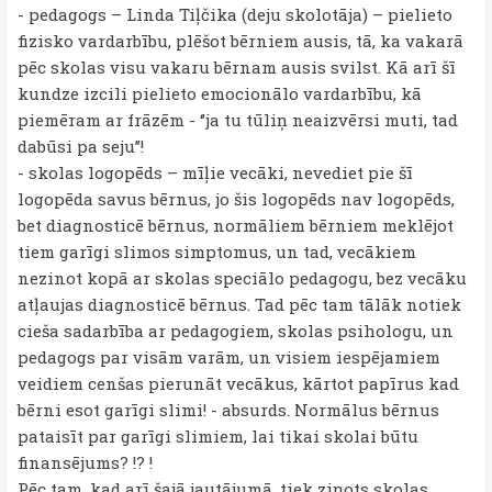
- pedagogs – Linda Tiļčika (deju skolotāja) – pielieto
fizisko vardarbību, plēšot bērniem ausis, tā, ka vakarā
pēc skolas visu vakaru bērnam ausis svilst. Kā arī šī
kundze izcili pielieto emocionālo vardarbību, kā
piemēram ar frāzēm - ‘’ja tu tūliņ neaizvērsi muti, tad
dabūsi pa seju’’!
- skolas logopēds – mīļie vecāki, nevediet pie šī
logopēda savus bērnus, jo šis logopēds nav logopēds,
bet diagnosticē bērnus, normāliem bērniem meklējot
tiem garīgi slimos simptomus, un tad, vecākiem
nezinot kopā ar skolas speciālo pedagogu, bez vecāku
atļaujas diagnosticē bērnus. Tad pēc tam tālāk notiek
cieša sadarbība ar pedagogiem, skolas psihologu, un
pedagogs par visām varām, un visiem iespējamiem
veidiem cenšas pierunāt vecākus, kārtot papīrus kad
bērni esot garīgi slimi! - absurds. Normālus bērnus
pataisīt par garīgi slimiem, lai tikai skolai būtu
finansējums? !? !
Pēc tam, kad arī šajā jautājumā, tiek ziņots skolas