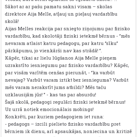
Sākot ar ar pašu pamatu sakni visam – skolas
direktore Aija Melle, atļauj un pieļauj vardarbību
skolā!
Aijas Melles reakcija par sniegto ziņojumu par fizisko
vardarbību, kad skolotāji fiziski ietekmē bērnus - ‘’mēs
nevaram atlaist katru pedagogu, par katru ‘’sīku’’
pārkāpumu, jo vienkārši nav kas strādā! ’’.
Kāpēc, tikai ar lielu lūgšanos Aija Melle pieņem
uzrakstīto iesniegumu par fizisko vardarbību? Kāpēc,
par visām varītēm cenšas pierunāt, - ‘’ka varbūt
nevajag? Varbūt varam iztikt bez iesnieguma? Varbūt
mēs varam nerakstīt jums atbildi? Mēs taču
uzklausijām jūs! ’’ - kas tas par absurdu!
Šajā skolā, pedagogi regulāri fiziski ietekmē bērnus!
Uz urrā notiek emocionālais mobings!
Konkrēti, par kuriem pedagogiem iet runa:
- pedagogs – izcili pielieto fizisko vardarbību pret
bērniem ik dienu, arī apsaukājas, noniecina un kritizē