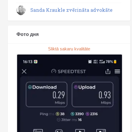
Sanda Kraukle zvērināta advokāte
Фото дня
Sliktā sakaru kvalitāte