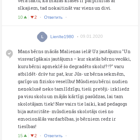
vērā faktu, ka mazās klases ir pārpildītas ar
sīkajiem, tad nokaitināt var viens un divi.
10
2
Ответить
Lienīte1980
09.01.2020
L
Mans bērns mācās Malienas ielā! Uz jautājumu "Un
vissvarīgākais jautājums – kur skatās bērnu vecāki,
kuru bērni apmeklē šo degradēto skolu!? !?" varu
atbildēt- dršv tur pat, kur Jūs- uz bērna sekmēm,
garīgo un fizisko veselību! Mūsdienu bērni nudien
nenoklusē neko tamlīdzīgu, tieši pretēji- izkliedz
pa visu skolu un mājās kārtīgi pasūdzas, lai tam
skolotājam tiek! Nav vairs tie laiki, kad pedagogs
bija autoritāte- mūsdienās skolotājs cieš no
emocionālās vardarbības, jo bērniem redz ir
tiesības!
15
2
Ответить