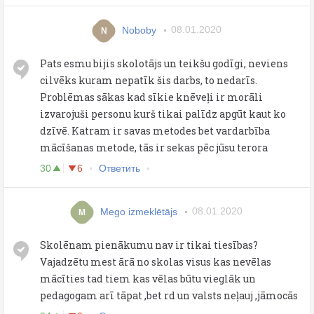
Noboby
08.01.2020
N
Pats esmu bijis skolotājs un teikšu godīgi, neviens
cilvēks kuram nepatīk šis darbs, to nedarīs.
Problēmas sākas kad sīkie knēveļi ir morāli
izvarojuši personu kurš tikai palīdz apgūt kaut ko
dzīvē. Katram ir savas metodes bet vardarbība
mācīšanas metode, tās ir sekas pēc jūsu terora
30
6
Ответить
Mego izmeklētājs
08.01.2020
M
Skolēnam pienākumu nav ir tikai tiesības?
Vajadzētu mest ārā no skolas visus kas nevēlas
mācīties tad tiem kas vēlas būtu vieglāk un
pedagogam arī tāpat ,bet rd un valsts neļauj ,jāmocās