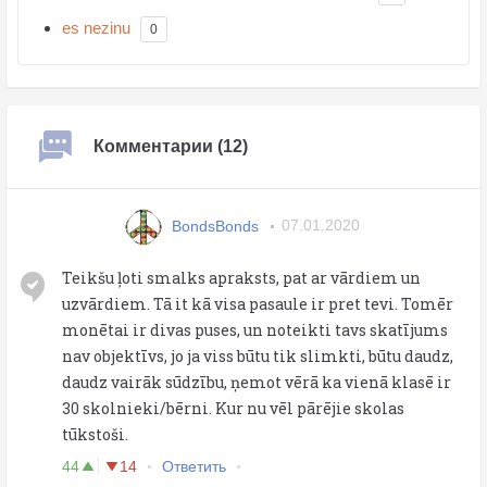
es nezinu
0
Комментарии (12)
BondsBonds
07.01.2020
Teikšu ļoti smalks apraksts, pat ar vārdiem un
uzvārdiem. Tā it kā visa pasaule ir pret tevi. Tomēr
monētai ir divas puses, un noteikti tavs skatījums
nav objektīvs, jo ja viss būtu tik slimkti, būtu daudz,
daudz vairāk sūdzību, ņemot vērā ka vienā klasē ir
30 skolnieki/bērni. Kur nu vēl pārējie skolas
tūkstoši.
44
14
Ответить