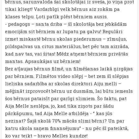
bērnus, sarunvaloda šai skolotājai ir sveša, jo viņa prot
tikai kliegt! Vardarbīgi velk bērnus aiz rokām pa
klases telpu. Ļoti patīk plēst bērniem ausis.
- pedagogs – santa driba – šī skolotāja bez jebkādām
emocijām sit bērniem ar lupatu pa galvu! Regulāri
izmet miskastē bērnu skolas piederumus – zīmuļus,
pildspalvas un citus materiālus, bet pēc tam aizrāda,
kad nav tas, vai šitas! Mēdz atņemt bērniem privātās
mantas. Apsaukājas uz bērniem!
Bez atļaujas bērnus filmē, un filmēšanas laikā ņirgājas
par bērniem. Filmētos video slēpj – bet zem šī slēpjas
lieliska sadarbība ar skolas direktori Aiju melli –
mēģināt izprovocēt bērnu uz dusmām, lai būtu iemesls
šos bērnus pataisīt par garīgi slimiem. Šo faktu, pat
Aija Melle neslēpa, jo, kad tika ziņots par šādu
pārkāpumu, tad Aija Melle atbildēja - ‘’ kas jūs
nezinat? Šajā skolā 70% mācās slimi bērni? Un par
katru skola saņem finansējumu’’ - nu pēc šī pateiktā,
ko var teikt – bravo Melles kundze!