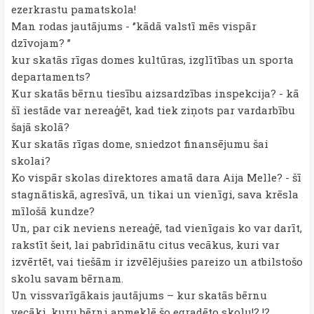
ezerkrastu pamatskola!
Man rodas jautājums - ‘’kādā valstī mēs vispār
dzīvojam? ’’
kur skatās rīgas domes kultūras, izglītības un sporta
departaments?
Kur skatās bērnu tiesību aizsardzības inspekcija? - kā
šī iestāde var nereaģēt, kad tiek ziņots par vardarbību
šajā skolā?
Kur skatās rīgas dome, sniedzot finansējumu šai
skolai?
Ko vispār skolas direktores amatā dara Aija Melle? - šī
stagnātiskā, agresīvā, un tikai un vienīgi, sava krēsla
mīlošā kundze?
Un, par cik neviens nereaģē, tad vienīgais ko var darīt,
rakstīt šeit, lai pabrīdinātu citus vecākus, kuri var
izvērtēt, vai tiešām ir izvēlējušies pareizo un atbilstošo
skolu savam bērnam.
Un vissvarīgākais jautājums – kur skatās bērnu
vecāki, kuru bērni apmeklē šo egradēto skolu!? !?