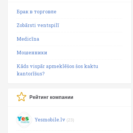
Брак в торговле
Zobārsti ventspilī
Medicīna
Мошенники
Kāds vispār apmeklēšos šos kaktu
kantorīšus?
Рейтинг компании
Yesmobile.lv
(23)