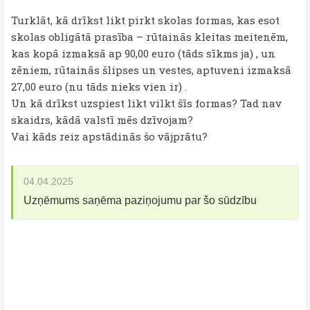
Turklāt, kā drīkst likt pirkt skolas formas, kas esot
skolas obligātā prasība – rūtainās kleitas meitenēm,
kas kopā izmaksā ap 90,00 euro (tāds sīkms ja) , un
zēniem, rūtainās šlipses un vestes, aptuveni izmaksā
27,00 euro (nu tāds nieks vien ir) .
Un kā drīkst uzspiest likt vilkt šīs formas? Tad nav
skaidrs, kādā valstī mēs dzīvojam?
Vai kāds reiz apstādinās šo vājprātu?
04.04.2025
Uzņēmums saņēma paziņojumu par šo sūdzību