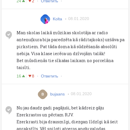
24
2
Ответить
Kolta
08.01.2020
Man skolas laikā mūzikas skolotāja ar radio
antenu(kura bija paredzēta kā rāditajkoks) uzšāva pa
pirkstiem. Pat tāda doma kā sūdzēšanās absolūti
nebija. Visa klase ierēca un dzīvojām talāk!
Bet mūsdienās tie sīkałas laikam no porcelāna
taisīti.
16
8
Ответить
bujaans
08.01.2020
B
Nu jau daudz gadi pagājuši, bet kādreiz gāju
Ezerkrastos un pēctam RJV.
Ezerkrasti bija drausmīgi, diezgan līdzīgi kā šeit
aprakstīts. Vēl spilgti atceros angļu valodas