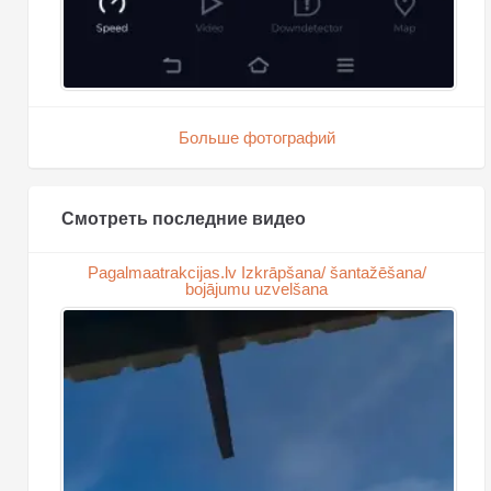
Больше фотографий
Смотреть последние видео
Pagalmaatrakcijas.lv Izkrāpšana/ šantažēšana/
bojājumu uzvelšana