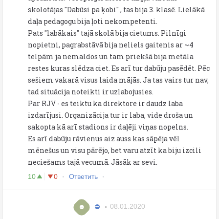
skolotājas "Dabūsi pa ķobi" , tas bija 3. klasē. Lielākā
daļa pedagogu bija ļoti nekompetenti.
Pats "labākais" tajā skolā bija cietums. Pilnīgi
nopietni, pagrabstāvā bija neliels gaitenis ar ~4
telpām ja nemaldos un tam priekšā bija metāla
restes kuras slēdza ciet. Es arī tur dabūju pasēdēt. Pēc
sešiem vakarā visus laida mājās. Ja tas vairs tur nav,
tad situācija noteikti ir uzlabojusies.
Par RJV - es teiktu ka direktore ir daudz laba
izdarījusi. Organizācija tur ir laba, vide droša un
sakopta kā arī stadions ir daļēji viņas nopelns.
Es arī dabūju rāvienus aiz auss kas sāpēja vēl
mēnešus un visu pārējo, bet varu atzīt ka biju izcili
neciešams tajā vecumā. Jāsāk ar sevi.
10
0
Ответить
⛔️
08.01.2020
⛔