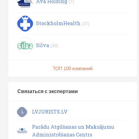
Ava Holding
(7)
StockholmHealth
(37)
Silva
(20)
ТОП 100 компаний
Связаться с экспертами
LVJURISTS.LV
L
Parādu Atgūšanas un Maksājumu
Administrēšanas Centrs