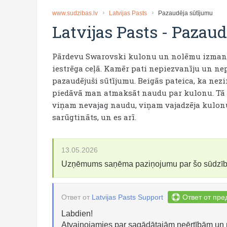
www.sudzibas.lv
Latvijas Pasts
Pazaudēja sūtījumu
Latvijas Pasts
-
Pazaud
Pārdevu Swarovski kulonu un nolēmu izmantot
iestrēga ceļā. Kamēr pati nepiezvanīju un nep
pazaudējuši sūtījumu. Beigās pateica, ka nezin
piedāvā man atmaksāt naudu par kulonu. Tā kā 
viņam nevajag naudu, viņam vajadzēja kulonu.
sarūgtināts, un es arī.
13.05.2026
Uzņēmums saņēma paziņojumu par šo sūdzī
Ответ от
Latvijas Pasts Support
Ответ от пре
Labdien!
Atvainojamies par sagādātajām neērtībām un