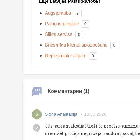
Ещё Latvijas Pasts жалобы
Augstprātība
2
Paciņas piegāde
0
Slikts serviss
0
Briesmīga klientu apkalpošana
0
Nepiegādāti sūtījumi
0
Комментарии (1)
Siona Anastasija
13.05.2026
S
Jūs jau samaksājat tieši to precīzu summu 
diemžēl pircējs negribēja naudu atpakaļ, b