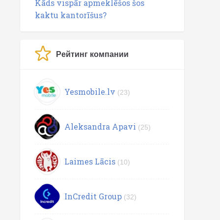
Kāds vispār apmeklēšos šos
kaktu kantorīšus?
Рейтинг компании
Yesmobile.lv
(23)
Aleksandra Apavi
(25)
Laimes Lācis
(10)
InCredit Group
(32)