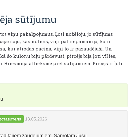
ēja sūtījumu
 viņu pakalpojumus. Ļoti nožēloju, jo sūtījums
ajautāju, kas noticis, viņi pat nepamanīja, ka ir
a, kur atrodas paciņa, viņi to ir pazaudējuši. Un
šo kulonu biju pārdevusi, pircējs bija ļoti vīlies,
 Briesmīga attieksme pret sūtījumiem. Pircējs ir ļoti
bu
дставителя
13.05.2026
 radītajiem zaudējumiem. Saprotam Jūsu