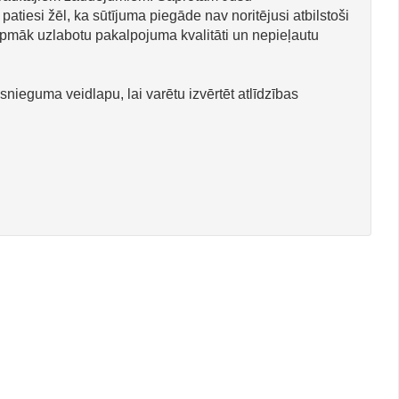
atiesi žēl, ka sūtījuma piegāde nav noritējusi atbilstoši
urpmāk uzlabotu pakalpojuma kvalitāti un nepieļautu
snieguma veidlapu, lai varētu izvērtēt atlīdzības