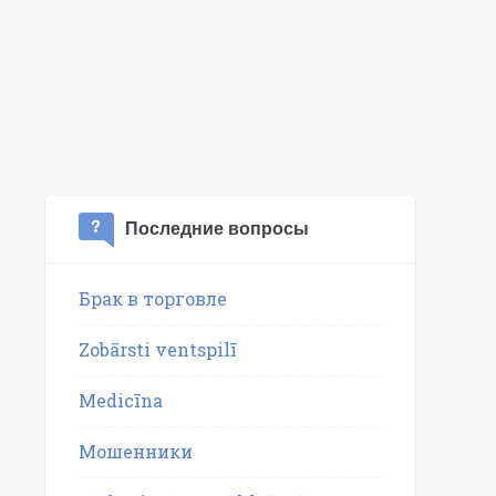
Последние вопросы
Брак в торговле
Zobārsti ventspilī
Medicīna
Мошенники