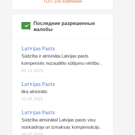
ТОП 100 компаний
Последние разрешенные
жалобы
Latvijas Pasts
Sūdzība ir atrisināta Latvijas pasts
kompensēs nozaudēto sūtījumu vērtību .
04.12.2025
Latvijas Pasts
tika atrisināts.
20.08.2025
Latvijas Pasts
Sūdzība atrisināta! Latvijas pasts visu
noskaidroja un izmaksas kompensāciju.
09.07.2025