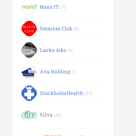
Nano IT
(7)
Smarzas.Club
(4)
Lauku šiks
(3)
Ava Holding
(7)
StockholmHealth
(37)
Silva
(20)