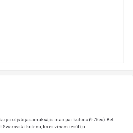
ko pircējs bija samaksājis man par kulonu (9.75eu). Bet
et Swarovski kulonu, ko es viņam izsūtīju…