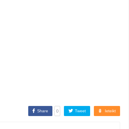
Share
0
Tweet
Ieteikt