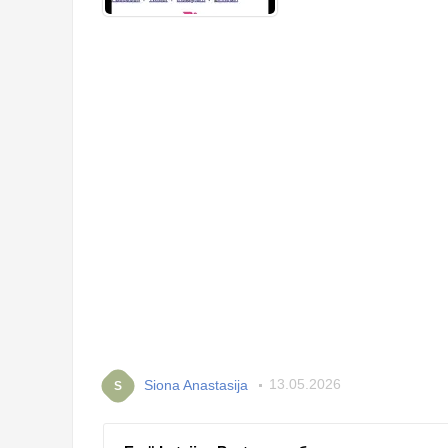
Siona Anastasija
13.05.2026
S