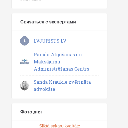
Связаться с экспертами
LVJURISTS.LV
L
Parādu Atgūšanas un
Maksājumu
Administrēšanas Centrs
Sanda Kraukle zvērināta
advokāte
Фото дня
Sliktā sakaru kvalitāte